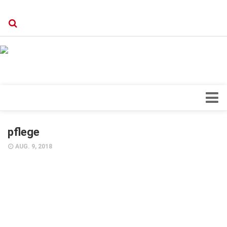
Verkaufsstellen
Kontakt, Impressum und Rechtliche Angaben
Datenschutzerklärung
Top Magazin Dresden / Ostsachsen
Blick ins Innere
pflege
Forschung
AUG. 9, 2018
Herz & Kreislauf
Orthopädie
Schönheit & Wohlbefinden
Special