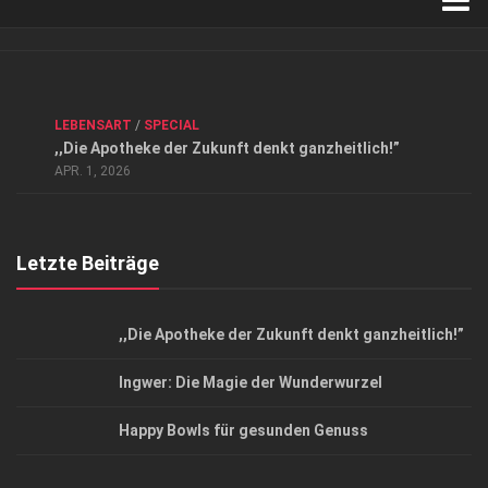
Verkaufsstellen
Kontakt, Impressum und Rechtliche Angaben
ANZEIGE
/
FORUM GESUNDHEIT
/
GESUND & SCHÖN
/
LEBENSART
/
SPECIAL
Datenschutzerklärung
,,Die Apotheke der Zukunft denkt ganzheitlich!”
Top Magazin Dresden / Ostsachsen
APR. 1, 2026
Letzte Beiträge
,,Die Apotheke der Zukunft denkt ganzheitlich!”
Ingwer: Die Magie der Wunderwurzel
Happy Bowls für gesunden Genuss