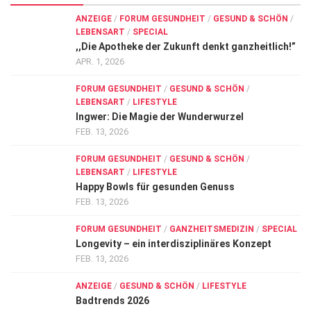
ANZEIGE
/
FORUM GESUNDHEIT
/
GESUND & SCHÖN
/
LEBENSART
/
SPECIAL
,,Die Apotheke der Zukunft denkt ganzheitlich!”
APR. 1, 2026
FORUM GESUNDHEIT
/
GESUND & SCHÖN
/
LEBENSART
/
LIFESTYLE
Ingwer: Die Magie der Wunderwurzel
FEB. 13, 2026
FORUM GESUNDHEIT
/
GESUND & SCHÖN
/
LEBENSART
/
LIFESTYLE
Happy Bowls für gesunden Genuss
FEB. 13, 2026
FORUM GESUNDHEIT
/
GANZHEITSMEDIZIN
/
SPECIAL
Longevity – ein interdisziplinäres Konzept
FEB. 13, 2026
ANZEIGE
/
GESUND & SCHÖN
/
LIFESTYLE
Badtrends 2026