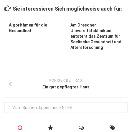
Wirtschaft, Recht, Finanzen
Sie interessieren Sich möglichweise auch für:
Zahn, Mund, Kiefer
Forum Gesundheit
Algorithmen für die
Am Dresdner
Gesundheit
Universitätsklinikum
Allgemein
entsteht das Zentrum für
Seelische Gesundheit und
Sehen
Altersforschung
Innovationen
Kampf gegen Krebs
Hören
VORIGER BEITRAG:
Ein gut gepflegtes Haus
Lebensart