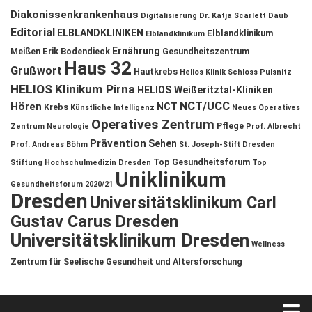
Diakonissenkrankenhaus
Digitalisierung
Dr. Katja Scarlett Daub
Editorial
ELBLANDKLINIKEN
Elblandklinikum
Elblandklinikum
Ernährung
Meißen
Erik Bodendieck
Gesundheitszentrum
Haus 32
Grußwort
Hautkrebs
Helios Klinik Schloss Pulsnitz
HELIOS Klinikum Pirna
HELIOS Weißeritztal-Kliniken
NCT/UCC
Hören
NCT
Krebs
Künstliche Intelligenz
Neues Operatives
Operatives Zentrum
Pflege
Zentrum
Neurologie
Prof. Albrecht
Prävention
Sehen
Prof. Andreas Böhm
St. Joseph-Stift Dresden
Top Gesundheitsforum
Stiftung Hochschulmedizin Dresden
Top
Uniklinikum
Gesundheitsforum 2020/21
Dresden
Universitätsklinikum Carl
Gustav Carus Dresden
Universitätsklinikum Dresden
Wellness
Zentrum für Seelische Gesundheit und Altersforschung