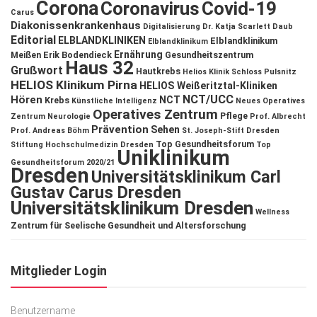
Corona
Coronavirus
Covid-19
Carus
Diakonissenkrankenhaus
Digitalisierung
Dr. Katja Scarlett Daub
Editorial
ELBLANDKLINIKEN
Elblandklinikum
Elblandklinikum
Ernährung
Meißen
Erik Bodendieck
Gesundheitszentrum
Haus 32
Grußwort
Hautkrebs
Helios Klinik Schloss Pulsnitz
HELIOS Klinikum Pirna
HELIOS Weißeritztal-Kliniken
NCT/UCC
Hören
NCT
Krebs
Künstliche Intelligenz
Neues Operatives
Operatives Zentrum
Pflege
Zentrum
Neurologie
Prof. Albrecht
Prävention
Sehen
Prof. Andreas Böhm
St. Joseph-Stift Dresden
Top Gesundheitsforum
Stiftung Hochschulmedizin Dresden
Top
Uniklinikum
Gesundheitsforum 2020/21
Dresden
Universitätsklinikum Carl
Gustav Carus Dresden
Universitätsklinikum Dresden
Wellness
Zentrum für Seelische Gesundheit und Altersforschung
Mitglieder Login
Benutzername