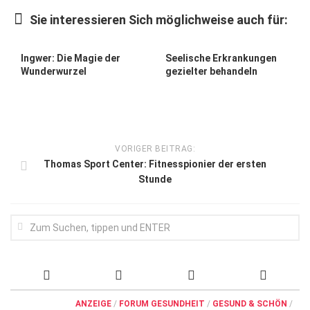
Wirtschaft, Recht, Finanzen
Sie interessieren Sich möglichweise auch für:
Zahn, Mund, Kiefer
Forum Gesundheit
Ingwer: Die Magie der
Seelische Erkrankungen
Wunderwurzel
gezielter behandeln
Allgemein
Sehen
Innovationen
VORIGER BEITRAG:
Kampf gegen Krebs
Thomas Sport Center: Fitnesspionier der ersten
Stunde
Hören
Lebensart
ANZEIGE
/
FORUM GESUNDHEIT
/
GESUND & SCHÖN
/