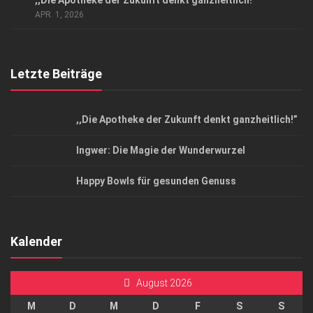
,,Die Apotheke der Zukunft denkt ganzheitlich!”
Top Magazin Dresden / Ostsachsen
APR. 1, 2026
Letzte Beiträge
,,Die Apotheke der Zukunft denkt ganzheitlich!”
Ingwer: Die Magie der Wunderwurzel
Happy Bowls für gesunden Genuss
Kalender
August 2026
M
D
M
D
F
S
S