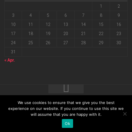
1
2
3
4
5
6
7
8
9
10
11
12
13
14
15
16
17
18
19
20
21
22
23
24
25
26
27
28
29
30
31
« Apr.
We use cookies to ensure that we give you the best
2026 progressmedia Verlag & Werbeagentur GmbH • Bautzner
experience on our website. If you continue to use this site we
will assume that you are happy with it.
Landstraße 62 • 01324 Dresden
Ok