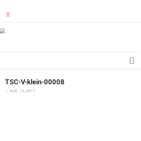
Verkaufsstellen
Kontakt, Impressum und Rechtliche Angaben
Datenschutzerklärung
Top Magazin Dresden / Ostsachsen
Blick ins Innere
TSC-V-klein-00008
Forschung
AUG. 15, 2017
Herz & Kreislauf
Orthopädie
Schönheit & Wohlbefinden
Special