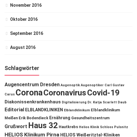
November 2016
Oktober 2016
September 2016
August 2016
Schlagwörter
Augencentrum Dresden
Augenoptik
Augenoptiker
Carl Gustav
Corona
Coronavirus
Covid-19
Carus
Diakonissenkrankenhaus
Digitalisierung
Dr. Katja Scarlett Daub
Editorial
ELBLANDKLINIKEN
Elblandklinikum
Elblandklinikum
Ernährung
Meißen
Erik Bodendieck
Gesundheitszentrum
Haus 32
Grußwort
Hautkrebs
Helios Klinik Schloss Pulsnitz
HELIOS Klinikum Pirna
HELIOS Weißeritztal-Kliniken