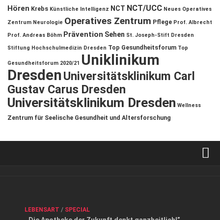
NCT/UCC
Hören
NCT
Krebs
Künstliche Intelligenz
Neues Operatives
Operatives Zentrum
Pflege
Zentrum
Neurologie
Prof. Albrecht
Prävention
Sehen
Prof. Andreas Böhm
St. Joseph-Stift Dresden
Top Gesundheitsforum
Stiftung Hochschulmedizin Dresden
Top
Uniklinikum
Gesundheitsforum 2020/21
Dresden
Universitätsklinikum Carl
Gustav Carus Dresden
Universitätsklinikum Dresden
Wellness
Zentrum für Seelische Gesundheit und Altersforschung
Verkaufsstellen
Kontakt, Impressum und Rechtliche Angaben
ANZEIGE
/
FORUM GESUNDHEIT
/
GESUND & SCHÖN
/
LEBENSART
/
SPECIAL
Datenschutzerklärung