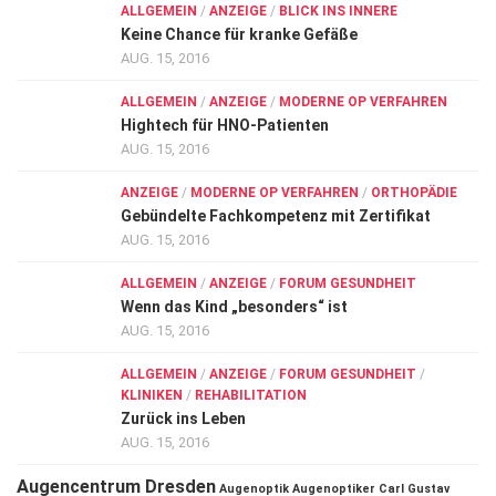
ALLGEMEIN
/
ANZEIGE
/
BLICK INS INNERE
Keine Chance für kranke Gefäße
AUG. 15, 2016
ALLGEMEIN
/
ANZEIGE
/
MODERNE OP VERFAHREN
Hightech für HNO-Patienten
AUG. 15, 2016
ANZEIGE
/
MODERNE OP VERFAHREN
/
ORTHOPÄDIE
Gebündelte Fachkompetenz mit Zertifikat
AUG. 15, 2016
ALLGEMEIN
/
ANZEIGE
/
FORUM GESUNDHEIT
Wenn das Kind „besonders“ ist
AUG. 15, 2016
ALLGEMEIN
/
ANZEIGE
/
FORUM GESUNDHEIT
/
KLINIKEN
/
REHABILITATION
Zurück ins Leben
AUG. 15, 2016
Augencentrum Dresden
Augenoptik
Augenoptiker
Carl Gustav