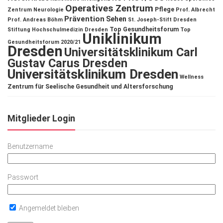
Operatives Zentrum
Pflege
Zentrum
Neurologie
Prof. Albrecht
Prävention
Sehen
Prof. Andreas Böhm
St. Joseph-Stift Dresden
Top Gesundheitsforum
Stiftung Hochschulmedizin Dresden
Top
Uniklinikum
Gesundheitsforum 2020/21
Dresden
Universitätsklinikum Carl
Gustav Carus Dresden
Universitätsklinikum Dresden
Wellness
Zentrum für Seelische Gesundheit und Altersforschung
Mitglieder Login
Benutzername
Passwort
Angemeldet bleiben