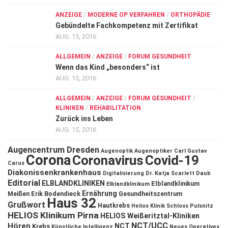
ANZEIGE
/
MODERNE OP VERFAHREN
/
ORTHOPÄDIE
Gebündelte Fachkompetenz mit Zertifikat
AUG. 15, 2016
ALLGEMEIN
/
ANZEIGE
/
FORUM GESUNDHEIT
Wenn das Kind „besonders“ ist
AUG. 15, 2016
ALLGEMEIN
/
ANZEIGE
/
FORUM GESUNDHEIT
/
KLINIKEN
/
REHABILITATION
Zurück ins Leben
AUG. 15, 2016
Augencentrum Dresden
Augenoptik
Augenoptiker
Carl Gustav
Corona
Coronavirus
Covid-19
Carus
Diakonissenkrankenhaus
Digitalisierung
Dr. Katja Scarlett Daub
Editorial
ELBLANDKLINIKEN
Elblandklinikum
Elblandklinikum
Ernährung
Meißen
Erik Bodendieck
Gesundheitszentrum
Haus 32
Grußwort
Hautkrebs
Helios Klinik Schloss Pulsnitz
HELIOS Klinikum Pirna
HELIOS Weißeritztal-Kliniken
NCT/UCC
Hören
NCT
Krebs
Künstliche Intelligenz
Neues Operatives