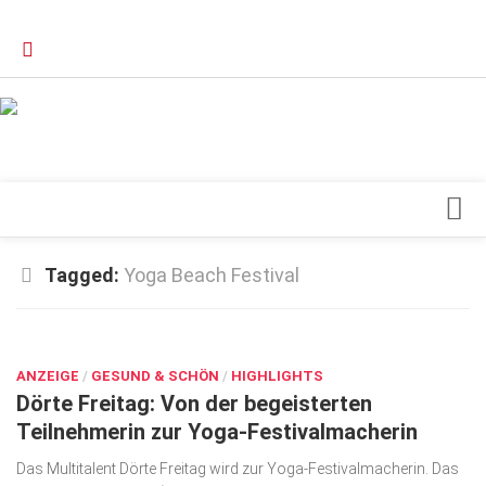
Verkaufsstellen
Kontakt, Impressum und Rechtliche Angaben
Datenschutzerklärung
Top Magazin Dresden / Ostsachsen
Blick ins Innere
Tagged:
Yoga Beach Festival
Forschung
SEP. 1, 2021
Herz & Kreislauf
ANZEIGE
Orthopädie
/
GESUND & SCHÖN
/
HIGHLIGHTS
Dörte Freitag: Von der begeisterten
Schönheit & Wohlbefinden
Teilnehmerin zur Yoga-Festivalmacherin
Special
Das Multitalent Dörte Freitag wird zur Yoga-Festivalmacherin. Das