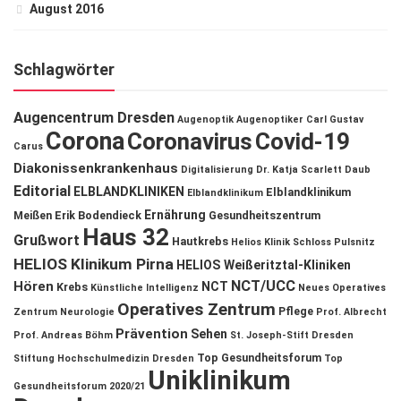
August 2016
Schlagwörter
Augencentrum Dresden
Augenoptik
Augenoptiker
Carl Gustav
Corona
Coronavirus
Covid-19
Carus
Diakonissenkrankenhaus
Digitalisierung
Dr. Katja Scarlett Daub
Editorial
ELBLANDKLINIKEN
Elblandklinikum
Elblandklinikum
Ernährung
Meißen
Erik Bodendieck
Gesundheitszentrum
Haus 32
Grußwort
Hautkrebs
Helios Klinik Schloss Pulsnitz
HELIOS Klinikum Pirna
HELIOS Weißeritztal-Kliniken
NCT/UCC
Hören
NCT
Krebs
Künstliche Intelligenz
Neues Operatives
Operatives Zentrum
Pflege
Zentrum
Neurologie
Prof. Albrecht
Prävention
Sehen
Prof. Andreas Böhm
St. Joseph-Stift Dresden
Top Gesundheitsforum
Stiftung Hochschulmedizin Dresden
Top
Uniklinikum
Gesundheitsforum 2020/21