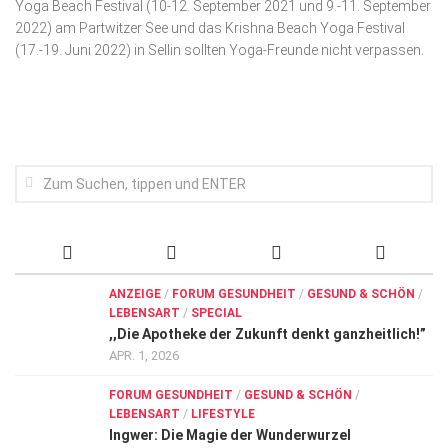
Yoga Beach Festival (10-12. September 2021 und 9.-11. September
Wirtschaft, Recht, Finanzen
2022) am Partwitzer See und das Krishna Beach Yoga Festival
Zahn, Mund, Kiefer
(17.-19. Juni 2022) in Sellin sollten Yoga-Freunde nicht verpassen.
Forum Gesundheit
Allgemein
Sehen
Innovationen
Kampf gegen Krebs
Hören
ANZEIGE
/
FORUM GESUNDHEIT
/
GESUND & SCHÖN
/
Lebensart
LEBENSART
/
SPECIAL
,,Die Apotheke der Zukunft denkt ganzheitlich!”
APR. 1, 2026
FORUM GESUNDHEIT
/
GESUND & SCHÖN
/
LEBENSART
/
LIFESTYLE
Ingwer: Die Magie der Wunderwurzel