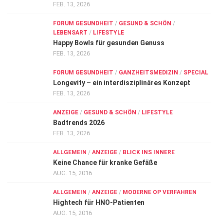
FEB. 13, 2026
FORUM GESUNDHEIT
/
GESUND & SCHÖN
/
LEBENSART
/
LIFESTYLE
Happy Bowls für gesunden Genuss
FEB. 13, 2026
FORUM GESUNDHEIT
/
GANZHEITSMEDIZIN
/
SPECIAL
Longevity – ein interdisziplinäres Konzept
FEB. 13, 2026
ANZEIGE
/
GESUND & SCHÖN
/
LIFESTYLE
Badtrends 2026
FEB. 13, 2026
ALLGEMEIN
/
ANZEIGE
/
BLICK INS INNERE
Keine Chance für kranke Gefäße
AUG. 15, 2016
ALLGEMEIN
/
ANZEIGE
/
MODERNE OP VERFAHREN
Hightech für HNO-Patienten
AUG. 15, 2016