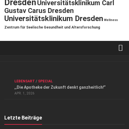
Dresden
Universitätsklinikum Carl
Gustav Carus Dresden
Universitätsklinikum Dresden
Wellness
Zentrum für Seelische Gesundheit und Altersforschung
Verkaufsstellen
Kontakt, Impressum und Rechtliche Angaben
ANZEIGE
/
FORUM GESUNDHEIT
/
GESUND & SCHÖN
/
LEBENSART
/
SPECIAL
Datenschutzerklärung
,,Die Apotheke der Zukunft denkt ganzheitlich!”
Top Magazin Dresden / Ostsachsen
APR. 1, 2026
Letzte Beiträge