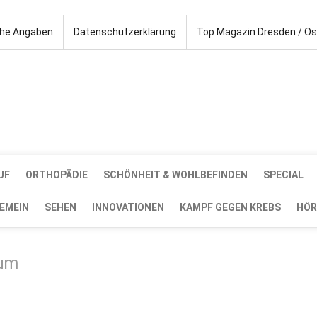
che Angaben
Datenschutzerklärung
Top Magazin Dresden / O
UF
ORTHOPÄDIE
SCHÖNHEIT & WOHLBEFINDEN
SPECIAL
EMEIN
SEHEN
INNOVATIONEN
KAMPF GEGEN KREBS
HÖR
rum