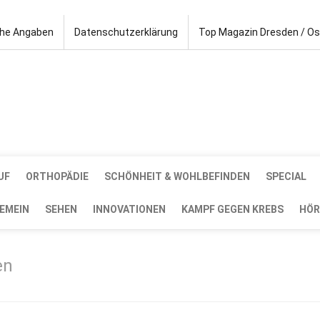
che Angaben
Datenschutzerklärung
Top Magazin Dresden / O
UF
ORTHOPÄDIE
SCHÖNHEIT & WOHLBEFINDEN
SPECIAL
EMEIN
SEHEN
INNOVATIONEN
KAMPF GEGEN KREBS
HÖR
en