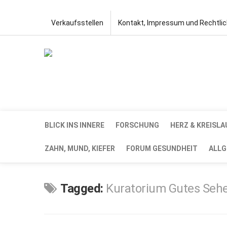
Verkaufsstellen
Kontakt, Impressum und Rechtli
BLICK INS INNERE
FORSCHUNG
HERZ & KREISLA
ZAHN, MUND, KIEFER
FORUM GESUNDHEIT
ALLG
Tagged:
Kuratorium Gutes Seh
JAN.
15,
2020