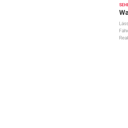
SEH
Wa
Läss
Fähi
Reak