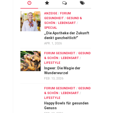
ANZEIGE
/
FORUM
GESUNDHEIT
/
GESUND &
SCHÖN
/
LEBENSART
/
SPECIAL
,,Die Apotheke der Zukunft
denkt ganzheitlich!”
APR. 1, 2026
FORUM GESUNDHEIT
/
GESUND
& SCHÖN
/
LEBENSART
/
LIFESTYLE
Ingwer: Die Magie der
Wunderwurzel
FEB. 13, 2026
FORUM GESUNDHEIT
/
GESUND
& SCHÖN
/
LEBENSART
/
LIFESTYLE
Happy Bowls für gesunden
Genuss