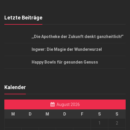
Letzte Beiträge
,,Die Apotheke der Zukunft denkt ganzheitlich!”
Ingwer: Die Magie der Wunderwurzel
Happy Bowls für gesunden Genuss
Kalender
August 2026
M
D
M
D
F
S
S
1
2