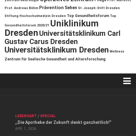
Zentrum
Neurologie
Prof. Albrecht
Prävention
Sehen
Prof. Andreas Böhm
St. Joseph-Stift Dresden
Top Gesundheitsforum
Stiftung Hochschulmedizin Dresden
Top
Uniklinikum
Gesundheitsforum 2020/21
Dresden
Universitätsklinikum Carl
Gustav Carus Dresden
Universitätsklinikum Dresden
Wellness
Zentrum für Seelische Gesundheit und Altersforschung
Verkaufsstellen
Kontakt, Impressum und Rechtliche Angaben
ANZEIGE
/
FORUM GESUNDHEIT
/
GESUND & SCHÖN
/
LEBENSART
/
SPECIAL
Datenschutzerklärung
,,Die Apotheke der Zukunft denkt ganzheitlich!”
Top Magazin Dresden / Ostsachsen
APR. 1, 2026