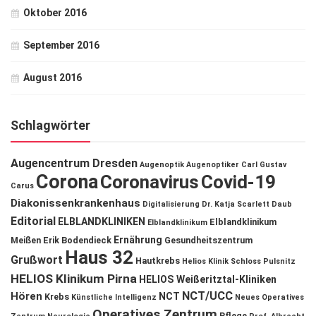
Oktober 2016
September 2016
August 2016
Schlagwörter
Augencentrum Dresden
Augenoptik
Augenoptiker
Carl Gustav
Corona
Coronavirus
Covid-19
Carus
Diakonissenkrankenhaus
Digitalisierung
Dr. Katja Scarlett Daub
Editorial
ELBLANDKLINIKEN
Elblandklinikum
Elblandklinikum
Ernährung
Meißen
Erik Bodendieck
Gesundheitszentrum
Haus 32
Grußwort
Hautkrebs
Helios Klinik Schloss Pulsnitz
HELIOS Klinikum Pirna
HELIOS Weißeritztal-Kliniken
NCT/UCC
Hören
NCT
Krebs
Künstliche Intelligenz
Neues Operatives
Operatives Zentrum
Pflege