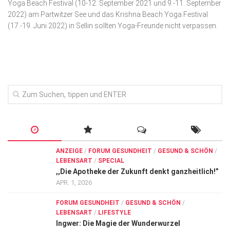
Yoga Beach Festival (10-12. September 2021 und 9.-11. September
Wirtschaft, Recht, Finanzen
2022) am Partwitzer See und das Krishna Beach Yoga Festival
Zahn, Mund, Kiefer
(17.-19. Juni 2022) in Sellin sollten Yoga-Freunde nicht verpassen.
Forum Gesundheit
Allgemein
Sehen
Innovationen
Kampf gegen Krebs
Hören
ANZEIGE
/
FORUM GESUNDHEIT
/
GESUND & SCHÖN
/
Lebensart
LEBENSART
/
SPECIAL
,,Die Apotheke der Zukunft denkt ganzheitlich!”
APR. 1, 2026
FORUM GESUNDHEIT
/
GESUND & SCHÖN
/
LEBENSART
/
LIFESTYLE
Ingwer: Die Magie der Wunderwurzel