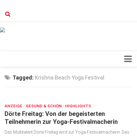
Verkaufsstellen
Kontakt, Impressum und Rechtliche Angaben
Datenschutzerklärung
Top Magazin Dresden / Ostsachsen
Blick ins Innere
Tagged:
Krishna Beach Yoga Festival
Forschung
SEP. 1, 2021
Herz & Kreislauf
ANZEIGE
Orthopädie
/
GESUND & SCHÖN
/
HIGHLIGHTS
Dörte Freitag: Von der begeisterten
Schönheit & Wohlbefinden
Teilnehmerin zur Yoga-Festivalmacherin
Special
Das Multitalent Dörte Freitag wird zur Yoga-Festivalmacherin. Das