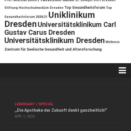
Prof. Andreas Böhm
St. Joseph-Stift Dresden
Top Gesundheitsforum
Stiftung Hochschulmedizin Dresden
Top
Uniklinikum
Gesundheitsforum 2020/21
Dresden
Universitätsklinikum Carl
Gustav Carus Dresden
Universitätsklinikum Dresden
Wellness
Zentrum für Seelische Gesundheit und Altersforschung
Verkaufsstellen
Kontakt, Impressum und Rechtliche Angaben
ANZEIGE
/
FORUM GESUNDHEIT
/
GESUND & SCHÖN
/
LEBENSART
/
SPECIAL
Datenschutzerklärung
,,Die Apotheke der Zukunft denkt ganzheitlich!”
Top Magazin Dresden / Ostsachsen
APR. 1, 2026