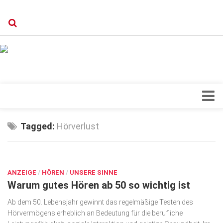
Verkaufsstellen
Kontakt, Impressum und Rechtliche Angaben
Datenschutzerklärung
Top Magazin Dresden / Ostsachsen
Blick ins Innere
Tagged:
Hörverlust
Forschung
FEB. 13, 2026
Herz & Kreislauf
ANZEIGE
Orthopädie
/
HÖREN
/
UNSERE SINNE
Warum gutes Hören ab 50 so wichtig ist
Schönheit & Wohlbefinden
Ab dem 50. Lebensjahr gewinnt das regelmäßige Testen des
Special
Hörvermögens erheblich an Bedeutung für die berufliche