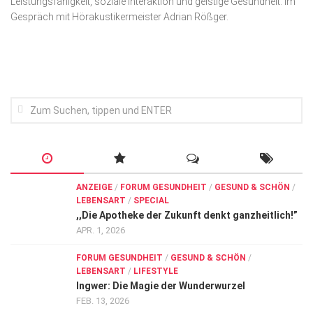
Leistungsfähigkeit, soziale Inter­aktion und geistige Gesundheit. Im
Wirtschaft, Recht, Finanzen
Gespräch mit Hörakustiker­meister Adrian Rößger.
Zahn, Mund, Kiefer
Forum Gesundheit
Allgemein
Sehen
Innovationen
Kampf gegen Krebs
Hören
ANZEIGE
/
FORUM GESUNDHEIT
/
GESUND & SCHÖN
/
LEBENSART
/
SPECIAL
Lebensart
,,Die Apotheke der Zukunft denkt ganzheitlich!”
APR. 1, 2026
FORUM GESUNDHEIT
/
GESUND & SCHÖN
/
LEBENSART
/
LIFESTYLE
Ingwer: Die Magie der Wunderwurzel
FEB. 13, 2026