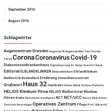
September 2016
August 2016
Schlagwörter
Augencentrum Dresden
Augenoptik
Augenoptiker
Carl Gustav
Corona
Coronavirus
Covid-19
Carus
Diakonissenkrankenhaus
Digitalisierung
Dr. Katja Scarlett Daub
Editorial
ELBLANDKLINIKEN
Elblandklinikum
Elblandklinikum
Ernährung
Meißen
Erik Bodendieck
Gesundheitszentrum
Haus 32
Grußwort
Hautkrebs
Helios Klinik Schloss Pulsnitz
HELIOS Klinikum Pirna
HELIOS Weißeritztal-Kliniken
NCT/UCC
Hören
NCT
Krebs
Künstliche Intelligenz
Neues Operatives
Operatives Zentrum
Pflege
Zentrum
Neurologie
Prof. Albrecht
Prävention
Sehen