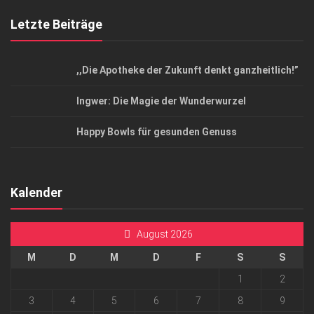
Letzte Beiträge
,,Die Apotheke der Zukunft denkt ganzheitlich!”
Ingwer: Die Magie der Wunderwurzel
Happy Bowls für gesunden Genuss
Kalender
August 2026
M
D
M
D
F
S
S
1
2
3
4
5
6
7
8
9