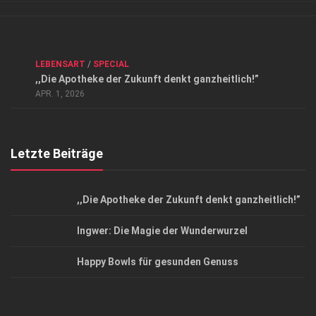
Verkaufsstellen
Kontakt, Impressum und Rechtliche Angaben
ANZEIGE
/
FORUM GESUNDHEIT
/
GESUND & SCHÖN
/
LEBENSART
/
SPECIAL
Datenschutzerklärung
,,Die Apotheke der Zukunft denkt ganzheitlich!”
Top Magazin Dresden / Ostsachsen
APR. 1, 2026
Letzte Beiträge
,,Die Apotheke der Zukunft denkt ganzheitlich!”
Ingwer: Die Magie der Wunderwurzel
Happy Bowls für gesunden Genuss