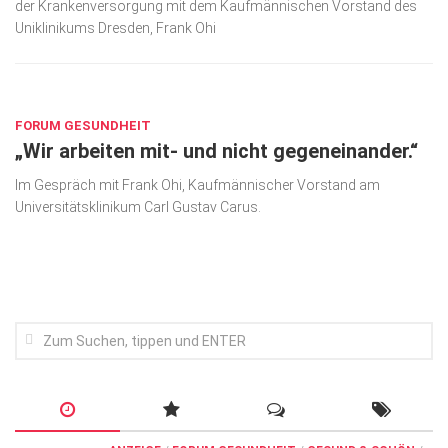
der Krankenversorgung mit dem Kaufmännischen Vorstand des
Wirtschaft, Recht, Finanzen
Uniklinikums Dresden, Frank Ohi
Zahn, Mund, Kiefer
SEP. 1, 2021
Forum Gesundheit
Allgemein
FORUM GESUNDHEIT
„Wir arbeiten mit- und nicht gegeneinander.“
Sehen
Im Gespräch mit Frank Ohi, Kaufmännischer Vorstand am
Innovationen
Universitätsklinikum Carl Gustav Carus.
Kampf gegen Krebs
Hören
Lebensart