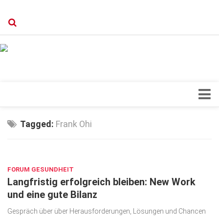
Verkaufsstellen
Kontakt, Impressum und Rechtliche Angaben
Datenschutzerklärung
Top Magazin Dresden / Ostsachsen
Blick ins Innere
Tagged:
Frank Ohi
Forschung
SEP. 14, 2023
Herz & Kreislauf
FORUM GESUNDHEIT
Orthopädie
Langfristig erfolgreich bleiben: New Work
Schönheit & Wohlbefinden
und eine gute Bilanz
Special
Gespräch über über Herausforderungen, Lösungen und Chancen