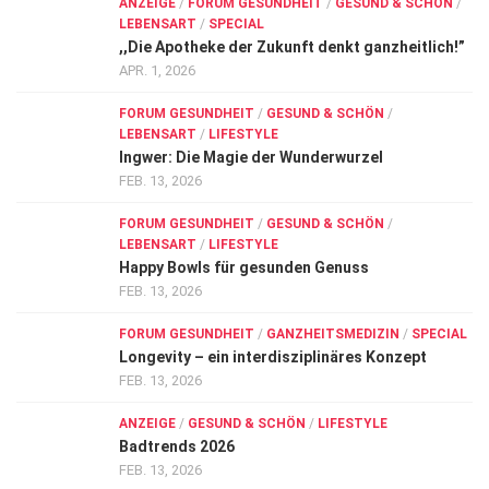
ANZEIGE
/
FORUM GESUNDHEIT
/
GESUND & SCHÖN
/
LEBENSART
/
SPECIAL
,,Die Apotheke der Zukunft denkt ganzheitlich!”
APR. 1, 2026
FORUM GESUNDHEIT
/
GESUND & SCHÖN
/
LEBENSART
/
LIFESTYLE
Ingwer: Die Magie der Wunderwurzel
FEB. 13, 2026
FORUM GESUNDHEIT
/
GESUND & SCHÖN
/
LEBENSART
/
LIFESTYLE
Happy Bowls für gesunden Genuss
FEB. 13, 2026
FORUM GESUNDHEIT
/
GANZHEITSMEDIZIN
/
SPECIAL
Longevity – ein interdisziplinäres Konzept
FEB. 13, 2026
ANZEIGE
/
GESUND & SCHÖN
/
LIFESTYLE
Badtrends 2026
FEB. 13, 2026