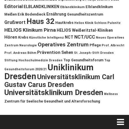
Editorial
ELBLANDKLINIKEN
Elblandklinikum
Elblandklinikum
Ernährung
Meißen
Erik Bodendieck
Gesundheitszentrum
Haus 32
Grußwort
Hautkrebs
Helios Klinik Schloss Pulsnitz
HELIOS Klinikum Pirna
HELIOS Weißeritztal-Kliniken
NCT/UCC
Hören
NCT
Krebs
Künstliche Intelligenz
Neues Operatives
Operatives Zentrum
Pflege
Zentrum
Neurologie
Prof. Albrecht
Prävention
Sehen
Prof. Andreas Böhm
St. Joseph-Stift Dresden
Top Gesundheitsforum
Stiftung Hochschulmedizin Dresden
Top
Uniklinikum
Gesundheitsforum 2020/21
Dresden
Universitätsklinikum Carl
Gustav Carus Dresden
Universitätsklinikum Dresden
Wellness
Zentrum für Seelische Gesundheit und Altersforschung