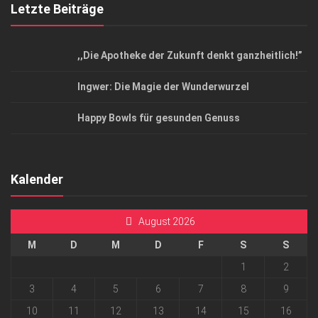
Letzte Beiträge
,,Die Apotheke der Zukunft denkt ganzheitlich!”
Ingwer: Die Magie der Wunderwurzel
Happy Bowls für gesunden Genuss
Kalender
August 2026
M
D
M
D
F
S
S
1
2
3
4
5
6
7
8
9
10
11
12
13
14
15
16