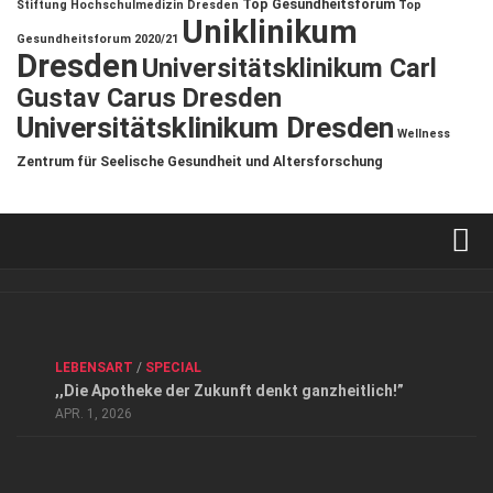
Top Gesundheitsforum
Stiftung Hochschulmedizin Dresden
Top
Uniklinikum
Gesundheitsforum 2020/21
Dresden
Universitätsklinikum Carl
Gustav Carus Dresden
Universitätsklinikum Dresden
Wellness
Zentrum für Seelische Gesundheit und Altersforschung
Verkaufsstellen
Kontakt, Impressum und Rechtliche Angaben
ANZEIGE
/
FORUM GESUNDHEIT
/
GESUND & SCHÖN
/
LEBENSART
/
SPECIAL
Datenschutzerklärung
,,Die Apotheke der Zukunft denkt ganzheitlich!”
Top Magazin Dresden / Ostsachsen
APR. 1, 2026