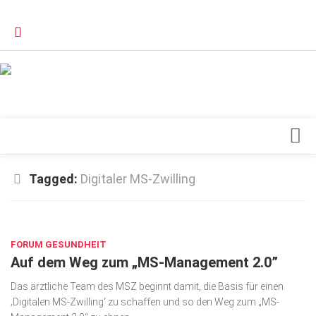
Verkaufsstellen
Kontakt, Impressum und Rechtliche Angaben
Datenschutzerklärung
Top Magazin Dresden / Ostsachsen
Blick ins Innere
Tagged:
Digitaler MS-Zwilling
Forschung
MAI 21, 2021
Herz & Kreislauf
FORUM GESUNDHEIT
Orthopädie
Auf dem Weg zum „MS-Management 2.0”
Schönheit & Wohlbefinden
Das ärztliche Team des MSZ beginnt damit, die Basis für einen
Special
‚Digitalen MS-Zwilling‘ zu schaffen und so den Weg zum „MS-