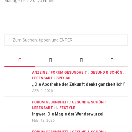
Management 2.0“ zu ebnen.
Wirtschaft, Recht, Finanzen
Zahn, Mund, Kiefer
Forum Gesundheit
Allgemein
Sehen
Innovationen
Kampf gegen Krebs
ANZEIGE
/
FORUM GESUNDHEIT
/
GESUND & SCHÖN
/
LEBENSART
/
SPECIAL
Hören
,,Die Apotheke der Zukunft denkt ganzheitlich!”
Lebensart
APR. 1, 2026
FORUM GESUNDHEIT
/
GESUND & SCHÖN
/
LEBENSART
/
LIFESTYLE
Ingwer: Die Magie der Wunderwurzel
FEB. 13, 2026