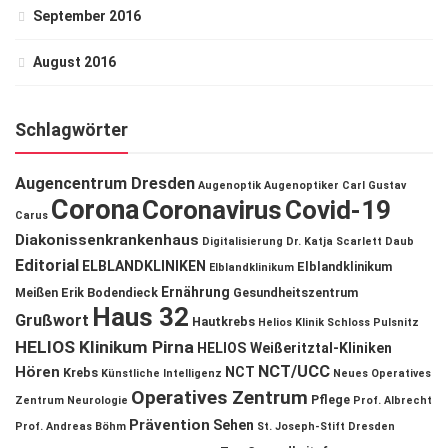
September 2016
August 2016
Schlagwörter
Augencentrum Dresden
Augenoptik
Augenoptiker
Carl Gustav
Corona
Coronavirus
Covid-19
Carus
Diakonissenkrankenhaus
Digitalisierung
Dr. Katja Scarlett Daub
Editorial
ELBLANDKLINIKEN
Elblandklinikum
Elblandklinikum
Ernährung
Meißen
Erik Bodendieck
Gesundheitszentrum
Haus 32
Grußwort
Hautkrebs
Helios Klinik Schloss Pulsnitz
HELIOS Klinikum Pirna
HELIOS Weißeritztal-Kliniken
NCT/UCC
Hören
NCT
Krebs
Künstliche Intelligenz
Neues Operatives
Operatives Zentrum
Pflege
Zentrum
Neurologie
Prof. Albrecht
Prävention
Sehen
Prof. Andreas Böhm
St. Joseph-Stift Dresden