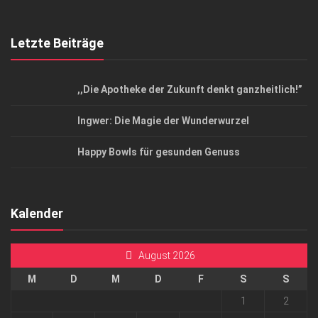
Letzte Beiträge
,,Die Apotheke der Zukunft denkt ganzheitlich!”
Ingwer: Die Magie der Wunderwurzel
Happy Bowls für gesunden Genuss
Kalender
August 2026
M
D
M
D
F
S
S
1
2