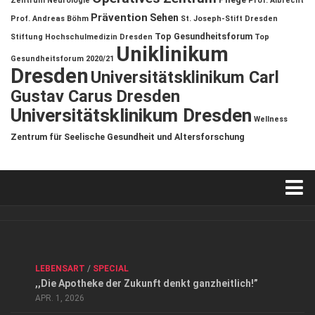
Zentrum
Neurologie
Prof. Albrecht
Prävention
Sehen
Prof. Andreas Böhm
St. Joseph-Stift Dresden
Top Gesundheitsforum
Stiftung Hochschulmedizin Dresden
Top
Uniklinikum
Gesundheitsforum 2020/21
Dresden
Universitätsklinikum Carl
Gustav Carus Dresden
Universitätsklinikum Dresden
Wellness
Zentrum für Seelische Gesundheit und Altersforschung
Verkaufsstellen
Kontakt, Impressum und Rechtliche Angaben
ANZEIGE
/
FORUM GESUNDHEIT
/
GESUND & SCHÖN
/
LEBENSART
/
SPECIAL
Datenschutzerklärung
,,Die Apotheke der Zukunft denkt ganzheitlich!”
Top Magazin Dresden / Ostsachsen
APR. 1, 2026