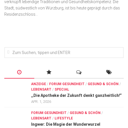
verknüpft lebendige Traditionen und Gesundheitskompetenz. Die
Wirtschaft, Recht, Finanzen
Stadt, südwestlich von Würzburg, ist bis heute geprägt durch das
Zahn, Mund, Kiefer
Residenzschloss...
Forum Gesundheit
Allgemein
Sehen
Innovationen
Kampf gegen Krebs
Hören
ANZEIGE
/
FORUM GESUNDHEIT
/
GESUND & SCHÖN
/
Lebensart
LEBENSART
/
SPECIAL
,,Die Apotheke der Zukunft denkt ganzheitlich!”
APR. 1, 2026
FORUM GESUNDHEIT
/
GESUND & SCHÖN
/
LEBENSART
/
LIFESTYLE
Ingwer: Die Magie der Wunderwurzel