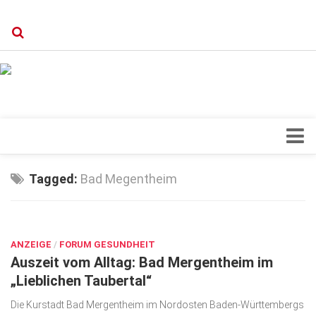
Verkaufsstellen
Kontakt, Impressum und Rechtliche Angaben
Datenschutzerklärung
Top Magazin Dresden / Ostsachsen
Blick ins Innere
Tagged:
Bad Megentheim
Forschung
SEP. 17, 2018
Herz & Kreislauf
ANZEIGE
Orthopädie
/
FORUM GESUNDHEIT
Auszeit vom Alltag: Bad Mergentheim im
Schönheit & Wohlbefinden
„Lieblichen Taubertal“
Special
Die Kurstadt Bad Mergentheim im Nordosten Baden-Württembergs