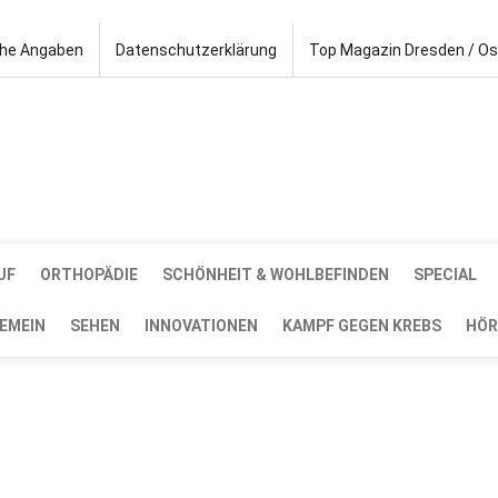
che Angaben
Datenschutzerklärung
Top Magazin Dresden / O
UF
ORTHOPÄDIE
SCHÖNHEIT & WOHLBEFINDEN
SPECIAL
EMEIN
SEHEN
INNOVATIONEN
KAMPF GEGEN KREBS
HÖR