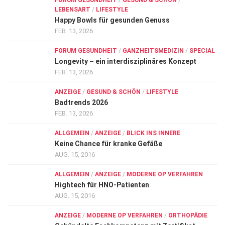
FORUM GESUNDHEIT
/
GESUND & SCHÖN
/
LEBENSART
/
LIFESTYLE
Happy Bowls für gesunden Genuss
FEB. 13, 2026
FORUM GESUNDHEIT
/
GANZHEITSMEDIZIN
/
SPECIAL
Longevity – ein interdisziplinäres Konzept
FEB. 13, 2026
ANZEIGE
/
GESUND & SCHÖN
/
LIFESTYLE
Badtrends 2026
FEB. 13, 2026
ALLGEMEIN
/
ANZEIGE
/
BLICK INS INNERE
Keine Chance für kranke Gefäße
AUG. 15, 2016
ALLGEMEIN
/
ANZEIGE
/
MODERNE OP VERFAHREN
Hightech für HNO-Patienten
AUG. 15, 2016
ANZEIGE
/
MODERNE OP VERFAHREN
/
ORTHOPÄDIE