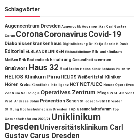
Schlagwörter
Augencentrum Dresden
Augenoptik
Augenoptiker
Carl Gustav
Corona
Coronavirus
Covid-19
Carus
Diakonissenkrankenhaus
Digitalisierung
Dr. Katja Scarlett Daub
Editorial
ELBLANDKLINIKEN
Elblandklinikum
Elblandklinikum
Ernährung
Meißen
Erik Bodendieck
Gesundheitszentrum
Haus 32
Grußwort
Hautkrebs
Helios Klinik Schloss Pulsnitz
HELIOS Klinikum Pirna
HELIOS Weißeritztal-Kliniken
NCT/UCC
Hören
NCT
Krebs
Künstliche Intelligenz
Neues Operatives
Operatives Zentrum
Pflege
Zentrum
Neurologie
Prof. Albrecht
Prävention
Sehen
Prof. Andreas Böhm
St. Joseph-Stift Dresden
Top Gesundheitsforum
Stiftung Hochschulmedizin Dresden
Top
Uniklinikum
Gesundheitsforum 2020/21
Dresden
Universitätsklinikum Carl
Gustav Carus Dresden