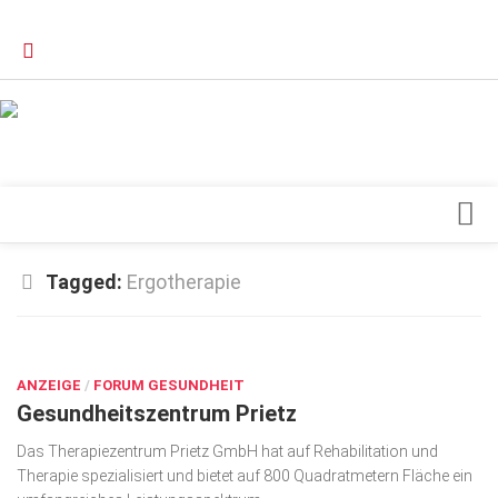
Verkaufsstellen
Kontakt, Impressum und Rechtliche Angaben
Datenschutzerklärung
Top Magazin Dresden / Ostsachsen
Blick ins Innere
Tagged:
Ergotherapie
Forschung
SEP. 9, 2024
Herz & Kreislauf
ANZEIGE
Orthopädie
/
FORUM GESUNDHEIT
Gesundheitszentrum Prietz
Schönheit & Wohlbefinden
Das Therapiezentrum Prietz GmbH hat auf Rehabilitation und
Special
Therapie spezialisiert und bietet auf 800 Quadrat­metern Fläche ein