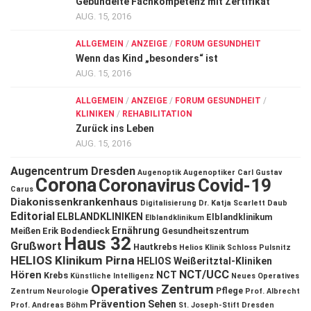
Gebündelte Fachkompetenz mit Zertifikat
AUG. 15, 2016
ALLGEMEIN
/
ANZEIGE
/
FORUM GESUNDHEIT
Wenn das Kind „besonders“ ist
AUG. 15, 2016
ALLGEMEIN
/
ANZEIGE
/
FORUM GESUNDHEIT
/
KLINIKEN
/
REHABILITATION
Zurück ins Leben
AUG. 15, 2016
Augencentrum Dresden
Augenoptik
Augenoptiker
Carl Gustav
Corona
Coronavirus
Covid-19
Carus
Diakonissenkrankenhaus
Digitalisierung
Dr. Katja Scarlett Daub
Editorial
ELBLANDKLINIKEN
Elblandklinikum
Elblandklinikum
Ernährung
Meißen
Erik Bodendieck
Gesundheitszentrum
Haus 32
Grußwort
Hautkrebs
Helios Klinik Schloss Pulsnitz
HELIOS Klinikum Pirna
HELIOS Weißeritztal-Kliniken
NCT/UCC
Hören
NCT
Krebs
Künstliche Intelligenz
Neues Operatives
Operatives Zentrum
Pflege
Zentrum
Neurologie
Prof. Albrecht
Prävention
Sehen
Prof. Andreas Böhm
St. Joseph-Stift Dresden