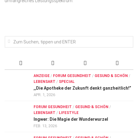
umfangreiches Leistungs­spek­trum.
Wirtschaft, Recht, Finanzen
Zahn, Mund, Kiefer
Forum Gesundheit
Allgemein
Sehen
Innovationen
Kampf gegen Krebs
ANZEIGE
/
FORUM GESUNDHEIT
/
GESUND & SCHÖN
/
LEBENSART
/
SPECIAL
Hören
,,Die Apotheke der Zukunft denkt ganzheitlich!”
Lebensart
APR. 1, 2026
FORUM GESUNDHEIT
/
GESUND & SCHÖN
/
LEBENSART
/
LIFESTYLE
Ingwer: Die Magie der Wunderwurzel
FEB. 13, 2026