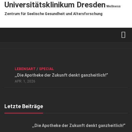
Universitätsklinikum Dresden
Wellness
Zentrum für Seelische Gesundheit und Altersforschung
Verkaufsstellen
Kontakt, Impressum und Rechtliche Angaben
ANZEIGE
/
FORUM GESUNDHEIT
/
GESUND & SCHÖN
/
LEBENSART
/
SPECIAL
Datenschutzerklärung
,,Die Apotheke der Zukunft denkt ganzheitlich!”
Top Magazin Dresden / Ostsachsen
APR. 1, 2026
Letzte Beiträge
,,Die Apotheke der Zukunft denkt ganzheitlich!”