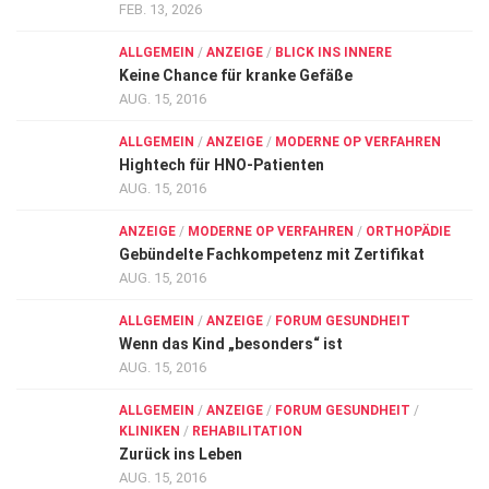
FEB. 13, 2026
ALLGEMEIN
/
ANZEIGE
/
BLICK INS INNERE
Keine Chance für kranke Gefäße
AUG. 15, 2016
ALLGEMEIN
/
ANZEIGE
/
MODERNE OP VERFAHREN
Hightech für HNO-Patienten
AUG. 15, 2016
ANZEIGE
/
MODERNE OP VERFAHREN
/
ORTHOPÄDIE
Gebündelte Fachkompetenz mit Zertifikat
AUG. 15, 2016
ALLGEMEIN
/
ANZEIGE
/
FORUM GESUNDHEIT
Wenn das Kind „besonders“ ist
AUG. 15, 2016
ALLGEMEIN
/
ANZEIGE
/
FORUM GESUNDHEIT
/
KLINIKEN
/
REHABILITATION
Zurück ins Leben
AUG. 15, 2016