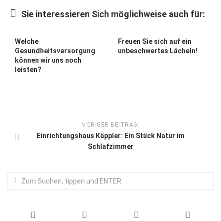
Wirtschaft, Recht, Finanzen
Sie interessieren Sich möglichweise auch für:
Zahn, Mund, Kiefer
Forum Gesundheit
Welche
Freuen Sie sich auf ein
Gesundheitsversorgung
unbeschwertes Lächeln!
Allgemein
können wir uns noch
leisten?
Sehen
Innovationen
Kampf gegen Krebs
VORIGER BEITRAG:
Hören
Einrichtungshaus Käppler: Ein Stück Natur im
Schlafzimmer
Lebensart