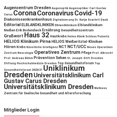
Augencentrum Dresden
Augenoptik
Augenoptiker
Carl Gustav
Corona
Coronavirus
Covid-19
Carus
Diakonissenkrankenhaus
Digitalisierung
Dr. Katja Scarlett Daub
Editorial
ELBLANDKLINIKEN
Elblandklinikum
Elblandklinikum
Ernährung
Meißen
Erik Bodendieck
Gesundheitszentrum
Haus 32
Grußwort
Hautkrebs
Helios Klinik Schloss Pulsnitz
HELIOS Klinikum Pirna
HELIOS Weißeritztal-Kliniken
NCT/UCC
Hören
NCT
Krebs
Künstliche Intelligenz
Neues Operatives
Operatives Zentrum
Pflege
Zentrum
Neurologie
Prof. Albrecht
Prävention
Sehen
Prof. Andreas Böhm
St. Joseph-Stift Dresden
Top Gesundheitsforum
Stiftung Hochschulmedizin Dresden
Top
Uniklinikum
Gesundheitsforum 2020/21
Dresden
Universitätsklinikum Carl
Gustav Carus Dresden
Universitätsklinikum Dresden
Wellness
Zentrum für Seelische Gesundheit und Altersforschung
Mitglieder Login