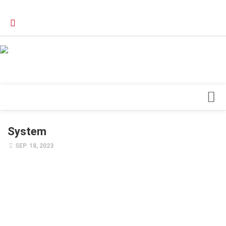
Verkaufsstellen
Kontakt, Impressum und Rechtliche Angaben
Datenschutzerklärung
Top Magazin Dresden / Ostsachsen
Blick ins Innere
System
Forschung
SEP. 18, 2023
Herz & Kreislauf
Orthopädie
Schönheit & Wohlbefinden
Special