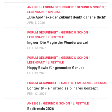
ANZEIGE
/
FORUM GESUNDHEIT
/
GESUND & SCHÖN
/
LEBENSART
/
SPECIAL
,,Die Apotheke der Zukunft denkt ganzheitlich!”
APR. 1, 2026
FORUM GESUNDHEIT
/
GESUND & SCHÖN
/
LEBENSART
/
LIFESTYLE
Ingwer: Die Magie der Wunderwurzel
FEB. 13, 2026
FORUM GESUNDHEIT
/
GESUND & SCHÖN
/
LEBENSART
/
LIFESTYLE
Happy Bowls für gesunden Genuss
FEB. 13, 2026
FORUM GESUNDHEIT
/
GANZHEITSMEDIZIN
/
SPECIAL
Longevity – ein interdisziplinäres Konzept
FEB. 13, 2026
ANZEIGE
/
GESUND & SCHÖN
/
LIFESTYLE
Badtrends 2026