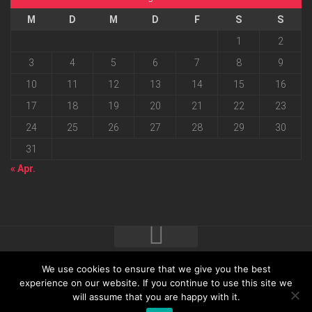
M
D
M
D
F
S
S
1
2
3
4
5
6
7
8
9
10
11
12
13
14
15
16
17
18
19
20
21
22
23
24
25
26
27
28
29
30
31
« Apr.
We use cookies to ensure that we give you the best
2026 progressmedia Verlag & Werbeagentur GmbH • Bautzner
experience on our website. If you continue to use this site we
will assume that you are happy with it.
Landstraße 62 • 01324 Dresden