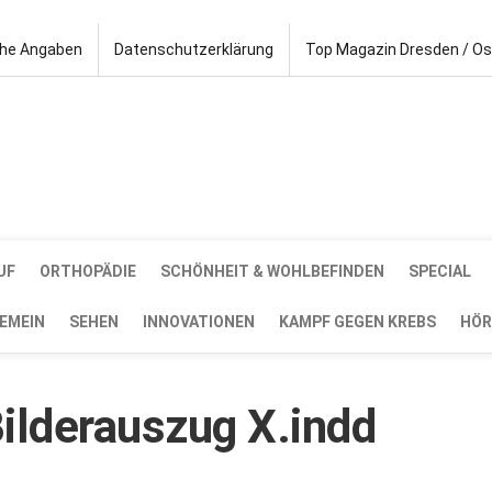
che Angaben
Datenschutzerklärung
Top Magazin Dresden / O
UF
ORTHOPÄDIE
SCHÖNHEIT & WOHLBEFINDEN
SPECIAL
EMEIN
SEHEN
INNOVATIONEN
KAMPF GEGEN KREBS
HÖR
lderauszug X.indd