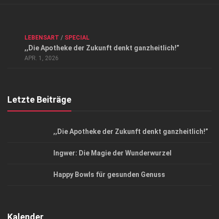
Verkaufsstellen
Kontakt, Impressum und Rechtliche Angaben
ANZEIGE
/
FORUM GESUNDHEIT
/
GESUND & SCHÖN
/
LEBENSART
/
SPECIAL
Datenschutzerklärung
,,Die Apotheke der Zukunft denkt ganzheitlich!”
Top Magazin Dresden / Ostsachsen
APR. 1, 2026
Letzte Beiträge
,,Die Apotheke der Zukunft denkt ganzheitlich!”
Ingwer: Die Magie der Wunderwurzel
Happy Bowls für gesunden Genuss
Kalender