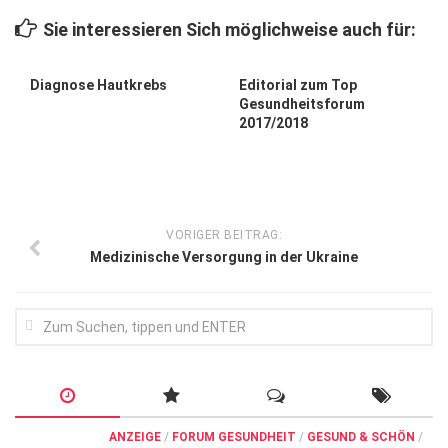
Wirtschaft, Recht, Finanzen
Sie interessieren Sich möglichweise auch für:
Zahn, Mund, Kiefer
Forum Gesundheit
Diagnose Hautkrebs
Editorial zum Top
Gesundheitsforum
Allgemein
2017/2018
Sehen
Innovationen
Kampf gegen Krebs
VORIGER BEITRAG:
Medizinische Versorgung in der Ukraine
Hören
Lebensart
ANZEIGE
/
FORUM GESUNDHEIT
/
GESUND & SCHÖN
/