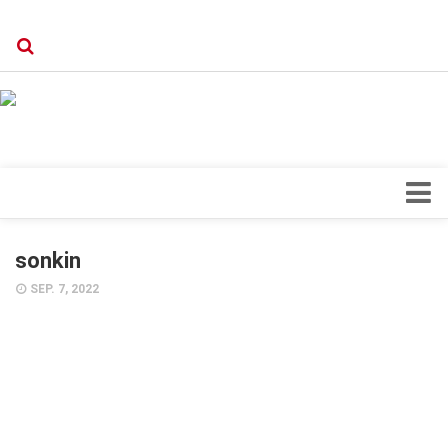
Verkaufsstellen
Kontakt, Impressum und Rechtliche Angaben
Datenschutzerklärung
Top Magazin Dresden / Ostsachsen
Blick ins Innere
sonkin
Forschung
SEP. 7, 2022
Herz & Kreislauf
Orthopädie
Schönheit & Wohlbefinden
Special