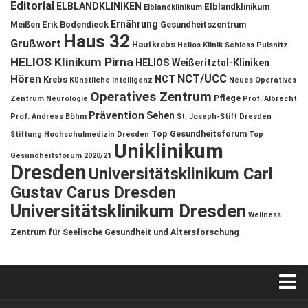
Editorial
ELBLANDKLINIKEN
Elblandklinikum
Elblandklinikum
Ernährung
Meißen
Erik Bodendieck
Gesundheitszentrum
Haus 32
Grußwort
Hautkrebs
Helios Klinik Schloss Pulsnitz
HELIOS Klinikum Pirna
HELIOS Weißeritztal-Kliniken
NCT/UCC
Hören
NCT
Krebs
Künstliche Intelligenz
Neues Operatives
Operatives Zentrum
Pflege
Zentrum
Neurologie
Prof. Albrecht
Prävention
Sehen
Prof. Andreas Böhm
St. Joseph-Stift Dresden
Top Gesundheitsforum
Stiftung Hochschulmedizin Dresden
Top
Uniklinikum
Gesundheitsforum 2020/21
Dresden
Universitätsklinikum Carl
Gustav Carus Dresden
Universitätsklinikum Dresden
Wellness
Zentrum für Seelische Gesundheit und Altersforschung