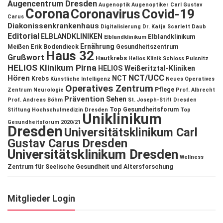
Augencentrum Dresden
Augenoptik
Augenoptiker
Carl Gustav
Corona
Coronavirus
Covid-19
Carus
Diakonissenkrankenhaus
Digitalisierung
Dr. Katja Scarlett Daub
Editorial
ELBLANDKLINIKEN
Elblandklinikum
Elblandklinikum
Ernährung
Meißen
Erik Bodendieck
Gesundheitszentrum
Haus 32
Grußwort
Hautkrebs
Helios Klinik Schloss Pulsnitz
HELIOS Klinikum Pirna
HELIOS Weißeritztal-Kliniken
NCT/UCC
Hören
NCT
Krebs
Künstliche Intelligenz
Neues Operatives
Operatives Zentrum
Pflege
Zentrum
Neurologie
Prof. Albrecht
Prävention
Sehen
Prof. Andreas Böhm
St. Joseph-Stift Dresden
Top Gesundheitsforum
Stiftung Hochschulmedizin Dresden
Top
Uniklinikum
Gesundheitsforum 2020/21
Dresden
Universitätsklinikum Carl
Gustav Carus Dresden
Universitätsklinikum Dresden
Wellness
Zentrum für Seelische Gesundheit und Altersforschung
Mitglieder Login