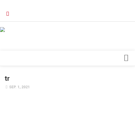
Verkaufsstellen
Kontakt, Impressum und Rechtliche Angaben
Datenschutzerklärung
Top Magazin Dresden / Ostsachsen
Blick ins Innere
tr
Forschung
SEP. 1, 2021
Herz & Kreislauf
Orthopädie
Schönheit & Wohlbefinden
Special