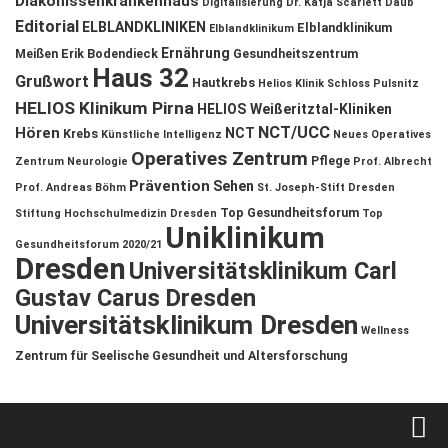
Diakonissenkrankenhaus
Digitalisierung
Dr. Katja Scarlett Daub
Editorial
ELBLANDKLINIKEN
Elblandklinikum
Elblandklinikum
Ernährung
Meißen
Erik Bodendieck
Gesundheitszentrum
Haus 32
Grußwort
Hautkrebs
Helios Klinik Schloss Pulsnitz
HELIOS Klinikum Pirna
HELIOS Weißeritztal-Kliniken
NCT/UCC
Hören
NCT
Krebs
Künstliche Intelligenz
Neues Operatives
Operatives Zentrum
Pflege
Zentrum
Neurologie
Prof. Albrecht
Prävention
Sehen
Prof. Andreas Böhm
St. Joseph-Stift Dresden
Top Gesundheitsforum
Stiftung Hochschulmedizin Dresden
Top
Uniklinikum
Gesundheitsforum 2020/21
Dresden
Universitätsklinikum Carl
Gustav Carus Dresden
Universitätsklinikum Dresden
Wellness
Zentrum für Seelische Gesundheit und Altersforschung