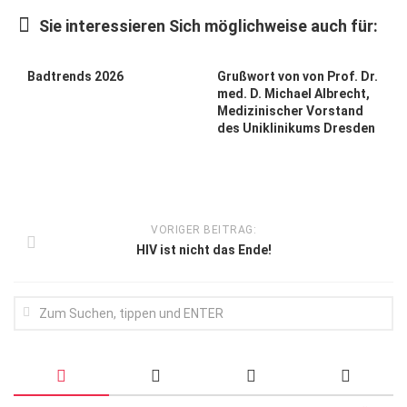
Wirtschaft, Recht, Finanzen
Sie interessieren Sich möglichweise auch für:
Zahn, Mund, Kiefer
Forum Gesundheit
Badtrends 2026
Grußwort von von Prof. Dr.
med. D. Michael Albrecht,
Allgemein
Medizinischer Vorstand
des Uniklinikums Dresden
Sehen
Innovationen
Kampf gegen Krebs
VORIGER BEITRAG:
Hören
HIV ist nicht das Ende!
Lebensart