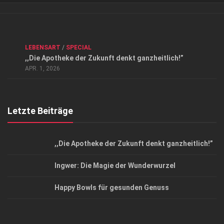
Verkaufsstellen
Kontakt, Impressum und Rechtliche Angaben
ANZEIGE
/
FORUM GESUNDHEIT
/
GESUND & SCHÖN
/
LEBENSART
/
SPECIAL
Datenschutzerklärung
,,Die Apotheke der Zukunft denkt ganzheitlich!”
Top Magazin Dresden / Ostsachsen
APR. 1, 2026
Letzte Beiträge
,,Die Apotheke der Zukunft denkt ganzheitlich!”
Ingwer: Die Magie der Wunderwurzel
Happy Bowls für gesunden Genuss