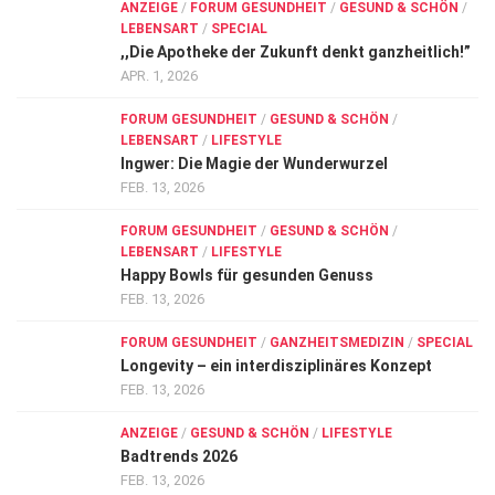
ANZEIGE
/
FORUM GESUNDHEIT
/
GESUND & SCHÖN
/
LEBENSART
/
SPECIAL
,,Die Apotheke der Zukunft denkt ganzheitlich!”
APR. 1, 2026
FORUM GESUNDHEIT
/
GESUND & SCHÖN
/
LEBENSART
/
LIFESTYLE
Ingwer: Die Magie der Wunderwurzel
FEB. 13, 2026
FORUM GESUNDHEIT
/
GESUND & SCHÖN
/
LEBENSART
/
LIFESTYLE
Happy Bowls für gesunden Genuss
FEB. 13, 2026
FORUM GESUNDHEIT
/
GANZHEITSMEDIZIN
/
SPECIAL
Longevity – ein interdisziplinäres Konzept
FEB. 13, 2026
ANZEIGE
/
GESUND & SCHÖN
/
LIFESTYLE
Badtrends 2026
FEB. 13, 2026