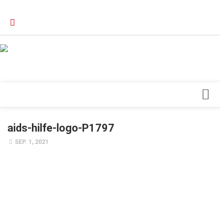
Verkaufsstellen
Kontakt, Impressum und Rechtliche Angaben
Datenschutzerklärung
Top Magazin Dresden / Ostsachsen
Blick ins Innere
aids-hilfe-logo-P1797
Forschung
SEP. 1, 2021
Herz & Kreislauf
Orthopädie
Schönheit & Wohlbefinden
Special