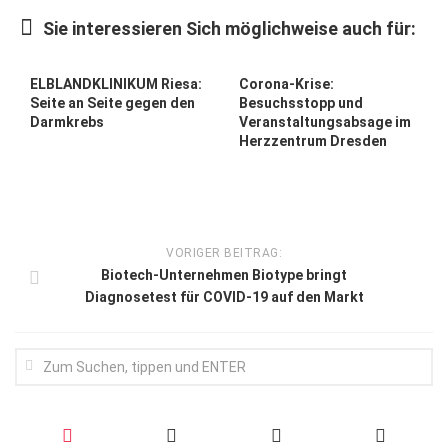
Wirtschaft, Recht, Finanzen
Sie interessieren Sich möglichweise auch für:
Zahn, Mund, Kiefer
Forum Gesundheit
ELBLANDKLINIKUM Riesa:
Corona-Krise:
Seite an Seite gegen den
Besuchsstopp und
Allgemein
Darmkrebs
Veranstaltungsabsage im
Herzzentrum Dresden
Sehen
Innovationen
Kampf gegen Krebs
VORIGER BEITRAG:
Hören
Biotech-Unternehmen Biotype bringt
Diagnosetest für COVID-19 auf den Markt
Lebensart