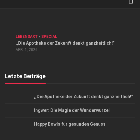
Verkaufsstellen
Kontakt, Impressum und Rechtliche Angaben
ANZEIGE
/
FORUM GESUNDHEIT
/
GESUND & SCHÖN
/
LEBENSART
/
SPECIAL
Datenschutzerklärung
,,Die Apotheke der Zukunft denkt ganzheitlich!”
Top Magazin Dresden / Ostsachsen
APR. 1, 2026
Letzte Beiträge
,,Die Apotheke der Zukunft denkt ganzheitlich!”
Ingwer: Die Magie der Wunderwurzel
Happy Bowls für gesunden Genuss