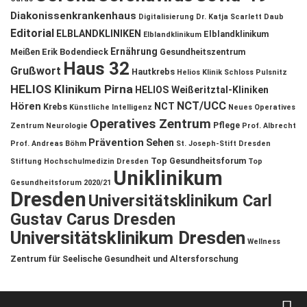
Diakonissenkrankenhaus
Digitalisierung
Dr. Katja Scarlett Daub
Editorial
ELBLANDKLINIKEN
Elblandklinikum
Elblandklinikum
Ernährung
Meißen
Erik Bodendieck
Gesundheitszentrum
Haus 32
Grußwort
Hautkrebs
Helios Klinik Schloss Pulsnitz
HELIOS Klinikum Pirna
HELIOS Weißeritztal-Kliniken
NCT/UCC
Hören
NCT
Krebs
Künstliche Intelligenz
Neues Operatives
Operatives Zentrum
Pflege
Zentrum
Neurologie
Prof. Albrecht
Prävention
Sehen
Prof. Andreas Böhm
St. Joseph-Stift Dresden
Top Gesundheitsforum
Stiftung Hochschulmedizin Dresden
Top
Uniklinikum
Gesundheitsforum 2020/21
Dresden
Universitätsklinikum Carl
Gustav Carus Dresden
Universitätsklinikum Dresden
Wellness
Zentrum für Seelische Gesundheit und Altersforschung