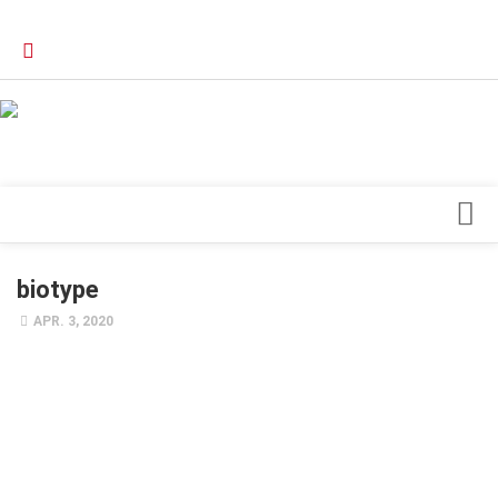
Verkaufsstellen
Kontakt, Impressum und Rechtliche Angaben
Datenschutzerklärung
Top Magazin Dresden / Ostsachsen
Blick ins Innere
biotype
Forschung
APR. 3, 2020
Herz & Kreislauf
Orthopädie
Schönheit & Wohlbefinden
Special