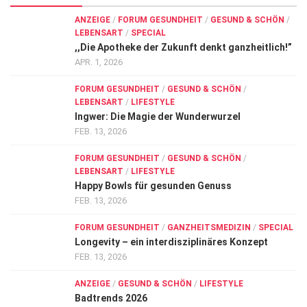
ANZEIGE
/
FORUM GESUNDHEIT
/
GESUND & SCHÖN
/
LEBENSART
/
SPECIAL
,,Die Apotheke der Zukunft denkt ganzheitlich!”
APR. 1, 2026
FORUM GESUNDHEIT
/
GESUND & SCHÖN
/
LEBENSART
/
LIFESTYLE
Ingwer: Die Magie der Wunderwurzel
FEB. 13, 2026
FORUM GESUNDHEIT
/
GESUND & SCHÖN
/
LEBENSART
/
LIFESTYLE
Happy Bowls für gesunden Genuss
FEB. 13, 2026
FORUM GESUNDHEIT
/
GANZHEITSMEDIZIN
/
SPECIAL
Longevity – ein interdisziplinäres Konzept
FEB. 13, 2026
ANZEIGE
/
GESUND & SCHÖN
/
LIFESTYLE
Badtrends 2026