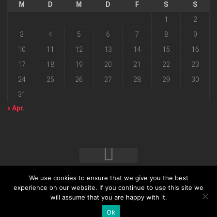
M
D
M
D
F
S
S
1
2
3
4
5
6
7
8
9
10
11
12
13
14
15
16
17
18
19
20
21
22
23
24
25
26
27
28
29
30
31
« Apr.
We use cookies to ensure that we give you the best
2026 progressmedia Verlag & Werbeagentur GmbH • Bautzner
experience on our website. If you continue to use this site we
will assume that you are happy with it.
Landstraße 62 • 01324 Dresden
Ok