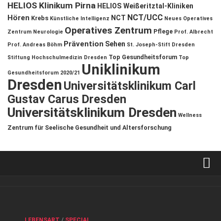
HELIOS Klinikum Pirna
HELIOS Weißeritztal-Kliniken
NCT/UCC
Hören
NCT
Krebs
Künstliche Intelligenz
Neues Operatives
Operatives Zentrum
Pflege
Zentrum
Neurologie
Prof. Albrecht
Prävention
Sehen
Prof. Andreas Böhm
St. Joseph-Stift Dresden
Top Gesundheitsforum
Stiftung Hochschulmedizin Dresden
Top
Uniklinikum
Gesundheitsforum 2020/21
Dresden
Universitätsklinikum Carl
Gustav Carus Dresden
Universitätsklinikum Dresden
Wellness
Zentrum für Seelische Gesundheit und Altersforschung
Verkaufsstellen
Kontakt, Impressum und Rechtliche Angaben
ANZEIGE
/
FORUM GESUNDHEIT
/
GESUND & SCHÖN
/
LEBENSART
/
SPECIAL