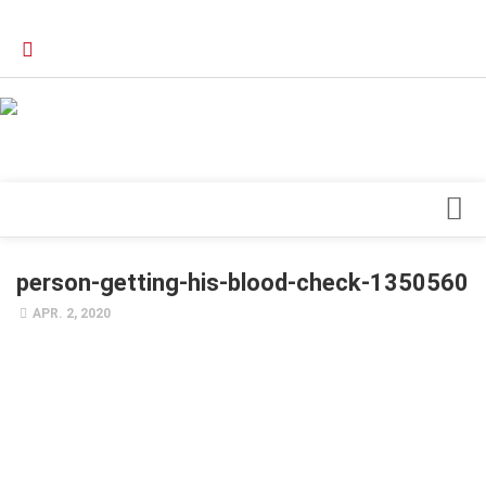
Verkaufsstellen
Kontakt, Impressum und Rechtliche Angaben
Datenschutzerklärung
Top Magazin Dresden / Ostsachsen
Blick ins Innere
person-getting-his-blood-check-1350560
Forschung
APR. 2, 2020
Herz & Kreislauf
Orthopädie
Schönheit & Wohlbefinden
Special