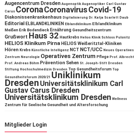
Augencentrum Dresden
Augenoptik
Augenoptiker
Carl Gustav
Corona
Coronavirus
Covid-19
Carus
Diakonissenkrankenhaus
Digitalisierung
Dr. Katja Scarlett Daub
Editorial
ELBLANDKLINIKEN
Elblandklinikum
Elblandklinikum
Ernährung
Meißen
Erik Bodendieck
Gesundheitszentrum
Haus 32
Grußwort
Hautkrebs
Helios Klinik Schloss Pulsnitz
HELIOS Klinikum Pirna
HELIOS Weißeritztal-Kliniken
NCT/UCC
Hören
NCT
Krebs
Künstliche Intelligenz
Neues Operatives
Operatives Zentrum
Pflege
Zentrum
Neurologie
Prof. Albrecht
Prävention
Sehen
Prof. Andreas Böhm
St. Joseph-Stift Dresden
Top Gesundheitsforum
Stiftung Hochschulmedizin Dresden
Top
Uniklinikum
Gesundheitsforum 2020/21
Dresden
Universitätsklinikum Carl
Gustav Carus Dresden
Universitätsklinikum Dresden
Wellness
Zentrum für Seelische Gesundheit und Altersforschung
Mitglieder Login