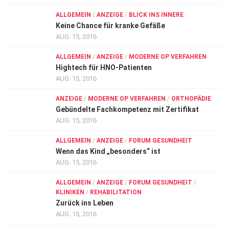
ALLGEMEIN
/
ANZEIGE
/
BLICK INS INNERE
Keine Chance für kranke Gefäße
AUG. 15, 2016
ALLGEMEIN
/
ANZEIGE
/
MODERNE OP VERFAHREN
Hightech für HNO-Patienten
AUG. 15, 2016
ANZEIGE
/
MODERNE OP VERFAHREN
/
ORTHOPÄDIE
Gebündelte Fachkompetenz mit Zertifikat
AUG. 15, 2016
ALLGEMEIN
/
ANZEIGE
/
FORUM GESUNDHEIT
Wenn das Kind „besonders“ ist
AUG. 15, 2016
ALLGEMEIN
/
ANZEIGE
/
FORUM GESUNDHEIT
/
KLINIKEN
/
REHABILITATION
Zurück ins Leben
AUG. 15, 2016