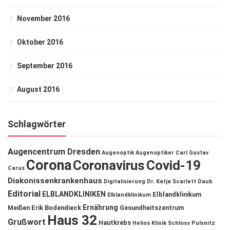
November 2016
Oktober 2016
September 2016
August 2016
Schlagwörter
Augencentrum Dresden
Augenoptik
Augenoptiker
Carl Gustav
Corona
Coronavirus
Covid-19
Carus
Diakonissenkrankenhaus
Digitalisierung
Dr. Katja Scarlett Daub
Editorial
ELBLANDKLINIKEN
Elblandklinikum
Elblandklinikum
Ernährung
Meißen
Erik Bodendieck
Gesundheitszentrum
Haus 32
Grußwort
Hautkrebs
Helios Klinik Schloss Pulsnitz