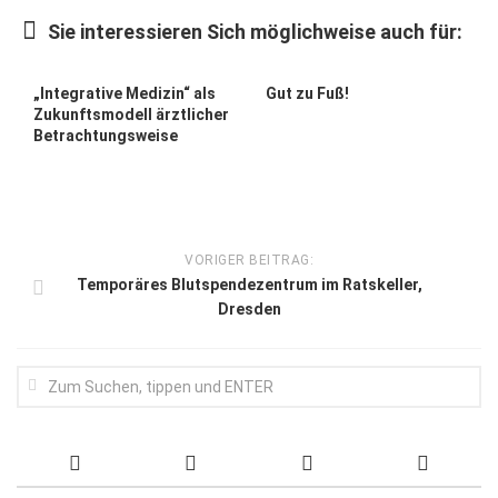
Wirtschaft, Recht, Finanzen
Sie interessieren Sich möglichweise auch für:
Zahn, Mund, Kiefer
Forum Gesundheit
„Integrative Medizin“ als
Gut zu Fuß!
Zukunftsmodell ärztlicher
Allgemein
Betrachtungsweise
Sehen
Innovationen
Kampf gegen Krebs
VORIGER BEITRAG:
Temporäres Blutspendezentrum im Ratskeller,
Hören
Dresden
Lebensart