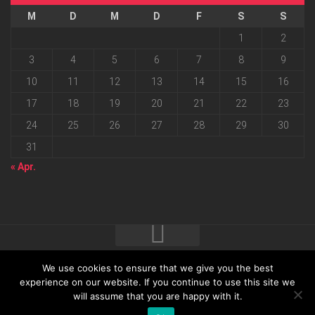
M
D
M
D
F
S
S
1
2
3
4
5
6
7
8
9
10
11
12
13
14
15
16
17
18
19
20
21
22
23
24
25
26
27
28
29
30
31
« Apr.
We use cookies to ensure that we give you the best
2026 progressmedia Verlag & Werbeagentur GmbH • Bautzner
experience on our website. If you continue to use this site we
will assume that you are happy with it.
Landstraße 62 • 01324 Dresden