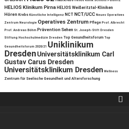
Helios Klinik Schloss Pulsnitz
HELIOS Klinikum Pirna
HELIOS Weißeritztal-Kliniken
NCT/UCC
Hören
NCT
Krebs
Künstliche Intelligenz
Neues Operatives
Operatives Zentrum
Pflege
Zentrum
Neurologie
Prof. Albrecht
Prävention
Sehen
Prof. Andreas Böhm
St. Joseph-Stift Dresden
Top Gesundheitsforum
Stiftung Hochschulmedizin Dresden
Top
Uniklinikum
Gesundheitsforum 2020/21
Dresden
Universitätsklinikum Carl
Gustav Carus Dresden
Universitätsklinikum Dresden
Wellness
Zentrum für Seelische Gesundheit und Altersforschung
Verkaufsstellen
Kontakt, Impressum und Rechtliche Angaben
ANZEIGE
/
FORUM GESUNDHEIT
/
GESUND & SCHÖN
/