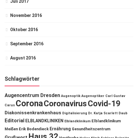
Juli 2017
November 2016
Oktober 2016
September 2016
August 2016
Schlagwörter
Augencentrum Dresden
Augenoptik
Augenoptiker
Carl Gustav
Corona
Coronavirus
Covid-19
Carus
Diakonissenkrankenhaus
Digitalisierung
Dr. Katja Scarlett Daub
Editorial
ELBLANDKLINIKEN
Elblandklinikum
Elblandklinikum
Ernährung
Meißen
Erik Bodendieck
Gesundheitszentrum
Haus 32
Grußwort
Hautkrebs