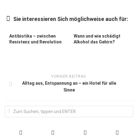
Wirtschaft, Recht, Finanzen
Zahn, Mund, Kiefer
Sie interessieren Sich möglichweise auch für:
Forum Gesundheit
Antibiotika – zwischen
Wann und wie schädigt
Allgemein
Resistenz und Revolution
Alkohol das Gehirn?
Sehen
Innovationen
Kampf gegen Krebs
VORIGER BEITRAG:
Hören
Alltag aus, Entspannung an – ein Hotel für alle
Sinne
Lebensart