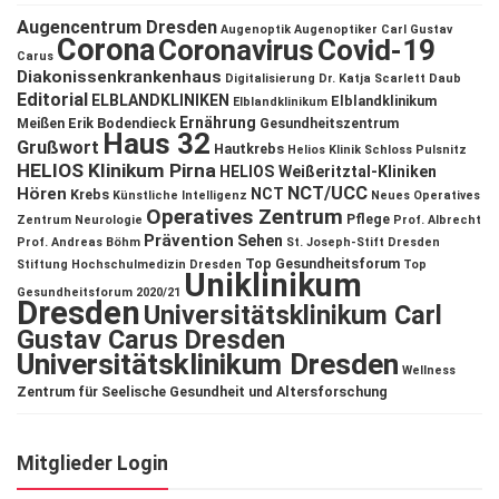
Augencentrum Dresden
Augenoptik
Augenoptiker
Carl Gustav
Corona
Coronavirus
Covid-19
Carus
Diakonissenkrankenhaus
Digitalisierung
Dr. Katja Scarlett Daub
Editorial
ELBLANDKLINIKEN
Elblandklinikum
Elblandklinikum
Ernährung
Meißen
Erik Bodendieck
Gesundheitszentrum
Haus 32
Grußwort
Hautkrebs
Helios Klinik Schloss Pulsnitz
HELIOS Klinikum Pirna
HELIOS Weißeritztal-Kliniken
NCT/UCC
Hören
NCT
Krebs
Künstliche Intelligenz
Neues Operatives
Operatives Zentrum
Pflege
Zentrum
Neurologie
Prof. Albrecht
Prävention
Sehen
Prof. Andreas Böhm
St. Joseph-Stift Dresden
Top Gesundheitsforum
Stiftung Hochschulmedizin Dresden
Top
Uniklinikum
Gesundheitsforum 2020/21
Dresden
Universitätsklinikum Carl
Gustav Carus Dresden
Universitätsklinikum Dresden
Wellness
Zentrum für Seelische Gesundheit und Altersforschung
Mitglieder Login