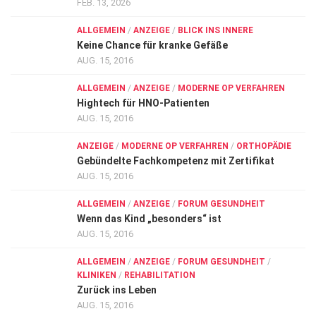
FEB. 13, 2026
ALLGEMEIN
/
ANZEIGE
/
BLICK INS INNERE
Keine Chance für kranke Gefäße
AUG. 15, 2016
ALLGEMEIN
/
ANZEIGE
/
MODERNE OP VERFAHREN
Hightech für HNO-Patienten
AUG. 15, 2016
ANZEIGE
/
MODERNE OP VERFAHREN
/
ORTHOPÄDIE
Gebündelte Fachkompetenz mit Zertifikat
AUG. 15, 2016
ALLGEMEIN
/
ANZEIGE
/
FORUM GESUNDHEIT
Wenn das Kind „besonders“ ist
AUG. 15, 2016
ALLGEMEIN
/
ANZEIGE
/
FORUM GESUNDHEIT
/
KLINIKEN
/
REHABILITATION
Zurück ins Leben
AUG. 15, 2016