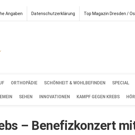
che Angaben
Datenschutzerklärung
Top Magazin Dresden / O
UF
ORTHOPÄDIE
SCHÖNHEIT & WOHLBEFINDEN
SPECIAL
EMEIN
SEHEN
INNOVATIONEN
KAMPF GEGEN KREBS
HÖR
ebs – Benefizkonzert mi