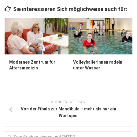
Wirtschaft, Recht, Finanzen
Sie interessieren Sich möglichweise auch für:
Zahn, Mund, Kiefer
Forum Gesundheit
Allgemein
Sehen
Innovationen
Modernes Zentrum für
Volleyballerinnen radeln
Altersmedizin
unter Wasser
Kampf gegen Krebs
Hören
Lebensart
VORIGER BEITRAG:
Von der Fibula zur Mandibula – mehr als nur ein
Wortspiel