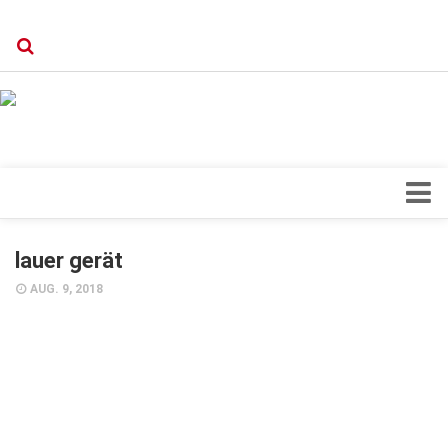
Verkaufsstellen
Kontakt, Impressum und Rechtliche Angaben
Datenschutzerklärung
Top Magazin Dresden / Ostsachsen
Blick ins Innere
lauer gerät
Forschung
AUG. 9, 2018
Herz & Kreislauf
Orthopädie
Schönheit & Wohlbefinden
Special