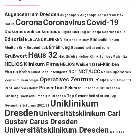
Augencentrum Dresden
Augenoptik
Augenoptiker
Carl Gustav
Corona
Coronavirus
Covid-19
Carus
Diakonissenkrankenhaus
Digitalisierung
Dr. Katja Scarlett Daub
Editorial
ELBLANDKLINIKEN
Elblandklinikum
Elblandklinikum
Ernährung
Meißen
Erik Bodendieck
Gesundheitszentrum
Haus 32
Grußwort
Hautkrebs
Helios Klinik Schloss Pulsnitz
HELIOS Klinikum Pirna
HELIOS Weißeritztal-Kliniken
NCT/UCC
Hören
NCT
Krebs
Künstliche Intelligenz
Neues Operatives
Operatives Zentrum
Pflege
Zentrum
Neurologie
Prof. Albrecht
Prävention
Sehen
Prof. Andreas Böhm
St. Joseph-Stift Dresden
Top Gesundheitsforum
Stiftung Hochschulmedizin Dresden
Top
Uniklinikum
Gesundheitsforum 2020/21
Dresden
Universitätsklinikum Carl
Gustav Carus Dresden
Universitätsklinikum Dresden
Wellness