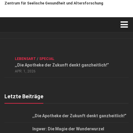
Zentrum für Seelische Gesundheit und Altersforschung
Verkaufsstellen
Kontakt, Impressum und Rechtliche Angaben
ANZEIGE
/
FORUM GESUNDHEIT
/
GESUND & SCHÖN
/
LEBENSART
/
SPECIAL
Datenschutzerklärung
,,Die Apotheke der Zukunft denkt ganzheitlich!”
Top Magazin Dresden / Ostsachsen
APR. 1, 2026
Letzte Beiträge
,,Die Apotheke der Zukunft denkt ganzheitlich!”
Ingwer: Die Magie der Wunderwurzel