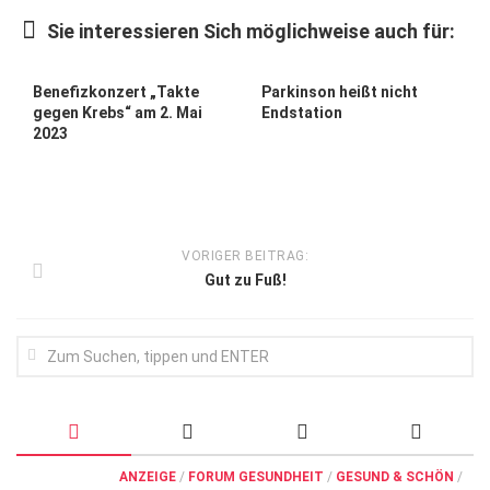
Wirtschaft, Recht, Finanzen
Sie interessieren Sich möglichweise auch für:
Zahn, Mund, Kiefer
Forum Gesundheit
Benefizkonzert „Takte
Parkinson heißt nicht
gegen Krebs“ am 2. Mai
Endstation
Allgemein
2023
Sehen
Innovationen
Kampf gegen Krebs
VORIGER BEITRAG:
Gut zu Fuß!
Hören
Lebensart
ANZEIGE
/
FORUM GESUNDHEIT
/
GESUND & SCHÖN
/