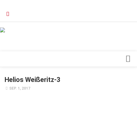
Verkaufsstellen
Kontakt, Impressum und Rechtliche Angaben
Datenschutzerklärung
Top Magazin Dresden / Ostsachsen
Blick ins Innere
Helios Weißeritz-3
Forschung
SEP. 1, 2017
Herz & Kreislauf
Orthopädie
Schönheit & Wohlbefinden
Special