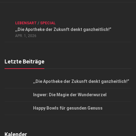
Verkaufsstellen
Kontakt, Impressum und Rechtliche Angaben
ANZEIGE
/
FORUM GESUNDHEIT
/
GESUND & SCHÖN
/
LEBENSART
/
SPECIAL
Datenschutzerklärung
,,Die Apotheke der Zukunft denkt ganzheitlich!”
Top Magazin Dresden / Ostsachsen
APR. 1, 2026
Letzte Beiträge
,,Die Apotheke der Zukunft denkt ganzheitlich!”
Ingwer: Die Magie der Wunderwurzel
Happy Bowls für gesunden Genuss
Kalender