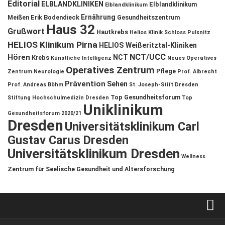
Editorial
ELBLANDKLINIKEN
Elblandklinikum
Elblandklinikum
Ernährung
Meißen
Erik Bodendieck
Gesundheitszentrum
Haus 32
Grußwort
Hautkrebs
Helios Klinik Schloss Pulsnitz
HELIOS Klinikum Pirna
HELIOS Weißeritztal-Kliniken
NCT/UCC
Hören
NCT
Krebs
Künstliche Intelligenz
Neues Operatives
Operatives Zentrum
Pflege
Zentrum
Neurologie
Prof. Albrecht
Prävention
Sehen
Prof. Andreas Böhm
St. Joseph-Stift Dresden
Top Gesundheitsforum
Stiftung Hochschulmedizin Dresden
Top
Uniklinikum
Gesundheitsforum 2020/21
Dresden
Universitätsklinikum Carl
Gustav Carus Dresden
Universitätsklinikum Dresden
Wellness
Zentrum für Seelische Gesundheit und Altersforschung