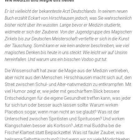
Wie Medizin und Magie uns heilen
Wirtschaft, Recht, Finanzen
Er ist vielleicht der bekannteste Arzt Deutschlands. In seinem neuen
Zahn, Mund, Kiefer
Buch erzählt Eckart von Hirschhausen jedoch, was Sie wahrscheinlich
bisher nicht über ihn wussten. Lange bevor er Medizin studierte,
Forum Gesundheit
widmete er sich der Zauberei. Von der Jugendgruppe des Magischen
Allgemein
Zirkels bis zur Deutschen Meisterschaft vertiefte er sich in die Kunst
der Täuschung. Somit kann er wie kein anderer beschreiben, wie viel
Sehen
magisches Denken bis heute in uns steckt. Wie leicht wir auf Unsinn
hereinfallen. Und warum uns ein bisschen Vodoo gut tut.
Innovationen
Die Wissenschaft hat zwar die Magie aus der Medizin vertrieben,
Kampf gegen Krebs
aber nicht aus den Menschen. Hirschhausen macht sich auf, den
Hören
Streit zwischen Schul- und Alter-nativ­medizin zu entkrampfen. Mit
viel Humor zeigt er, wie jeder mit geschärftem Blick bessere
Lebensart
Entscheidungen für die eigene Gesundheit treffen kann, was jeder
für sich tun oder besser auch lassen sollte: Warum wirken
Placebos sogar, wenn man nicht an sie glaubt? Was ist der
Unterschied zwischen Spiritisten und Spirituosen? Und wirken
Klangschalen besser als Kortison? Jetzt mal Buddha bei die
Fische! Klartext statt Beipackzettel. Was ist fauler Zauber, was
heilsame Selbsttäuschung? Und wenn wir so viele Möglichkeiten