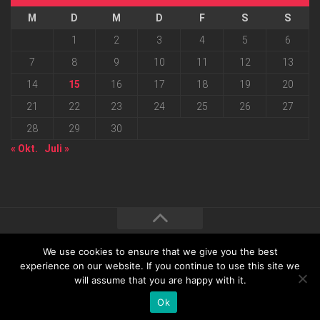
M
D
M
D
F
S
S
1
2
3
4
5
6
7
8
9
10
11
12
13
14
15
16
17
18
19
20
21
22
23
24
25
26
27
28
29
30
« Okt.
Juli »
We use cookies to ensure that we give you the best
2026 progressmedia Verlag & Werbeagentur GmbH • Bautzner
experience on our website. If you continue to use this site we
will assume that you are happy with it.
Landstraße 62 • 01324 Dresden
Ok