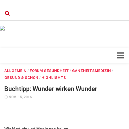
Verkaufsstellen
Kontakt, Impressum und Rechtliche Angaben
Datenschutzerklärung
Top Magazin Dresden / Ostsachsen
Blick ins Innere
ALLGEMEIN
/
FORUM GESUNDHEIT
/
GANZHEITSMEDIZIN
/
GESUND & SCHÖN
/
HIGHLIGHTS
Forschung
Buchtipp: Wunder wirken Wunder
Herz & Kreislauf
NOV. 15, 2016
Orthopädie
Schönheit & Wohlbefinden
Special