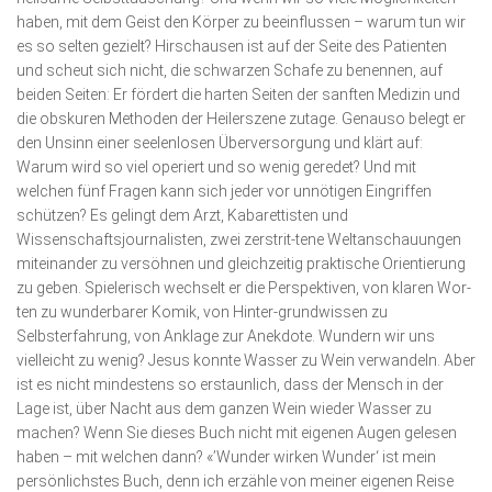
haben, mit dem Geist den Körper zu beeinflussen – warum tun wir
es so selten gezielt? Hirschausen ist auf der Seite des Patienten
und scheut sich nicht, die schwarzen Schafe zu benennen, auf
beiden Seiten: Er fördert die harten Seiten der sanften Medizin und
die obskuren Methoden der Heilerszene zutage. Genauso belegt er
den Unsinn einer seelenlosen Überversorgung und klärt auf:
Warum wird so viel operiert und so wenig geredet? Und mit
welchen fünf Fragen kann sich jeder vor unnötigen Eingriffen
schützen? Es gelingt dem Arzt, Kabarettisten und
Wissenschaftsjournalisten, zwei zerstrit-tene Weltanschauungen
miteinander zu versöhnen und gleichzeitig praktische Orientie­rung
zu geben. Spielerisch wechselt er die Perspektiven, von klaren Wor-
ten zu wunderbarer Komik, von Hinter-grundwissen zu
Selbsterfahrung, von Anklage zur Anek­dote. Wundern wir uns
vielleicht zu wenig? Jesus konnte Wasser zu Wein verwandeln. Aber
ist es nicht mindes­tens so erstaunlich, dass der Mensch in der
Lage ist, über Nacht aus dem ganzen Wein wieder Wasser zu
machen? Wenn Sie dieses Buch nicht mit eigenen Augen gelesen
haben – mit welchen dann? «’Wunder wirken Wunder‘ ist mein
persönlichstes Buch, denn ich erzähle von meiner eigenen Reise