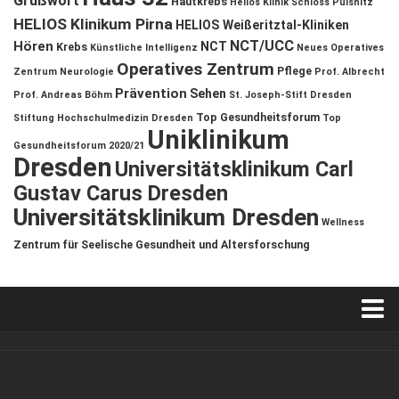
Grußwort
Hautkrebs
Helios Klinik Schloss Pulsnitz
HELIOS Klinikum Pirna
HELIOS Weißeritztal-Kliniken
NCT/UCC
Hören
NCT
Krebs
Künstliche Intelligenz
Neues Operatives
Operatives Zentrum
Pflege
Zentrum
Neurologie
Prof. Albrecht
Prävention
Sehen
Prof. Andreas Böhm
St. Joseph-Stift Dresden
Top Gesundheitsforum
Stiftung Hochschulmedizin Dresden
Top
Uniklinikum
Gesundheitsforum 2020/21
Dresden
Universitätsklinikum Carl
Gustav Carus Dresden
Universitätsklinikum Dresden
Wellness
Zentrum für Seelische Gesundheit und Altersforschung
Verkaufsstellen
Kontakt, Impressum und Rechtliche Angaben
ANZEIGE
/
FORUM GESUNDHEIT
/
GESUND & SCHÖN
/