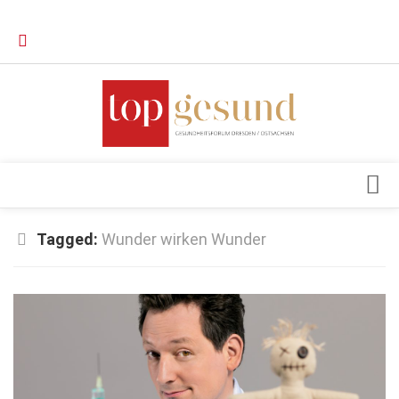
Verkaufsstellen
Kontakt, Impressum und Rechtliche Angaben
Datenschutzerklärung
Top Magazin Dresden / Ostsachsen
Blick ins Innere
Tagged:
Wunder wirken Wunder
Forschung
Herz & Kreislauf
Orthopädie
Schönheit & Wohlbefinden
Special