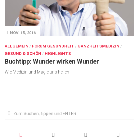
Wirtschaft, Recht, Finanzen
Zahn, Mund, Kiefer
Forum Gesundheit
NOV. 15, 2016
Allgemein
ALLGEMEIN
/
FORUM GESUNDHEIT
/
GANZHEITSMEDIZIN
/
Sehen
GESUND & SCHÖN
/
HIGHLIGHTS
Buchtipp: Wunder wirken Wunder
Innovationen
Wie Medizin und Magie uns heilen
Kampf gegen Krebs
Hören
Lebensart