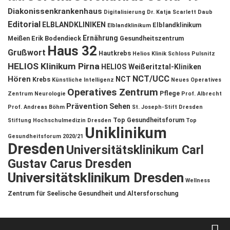
Diakonissenkrankenhaus
Digitalisierung
Dr. Katja Scarlett Daub
Editorial
ELBLANDKLINIKEN
Elblandklinikum
Elblandklinikum
Ernährung
Meißen
Erik Bodendieck
Gesundheitszentrum
Haus 32
Grußwort
Hautkrebs
Helios Klinik Schloss Pulsnitz
HELIOS Klinikum Pirna
HELIOS Weißeritztal-Kliniken
NCT/UCC
Hören
NCT
Krebs
Künstliche Intelligenz
Neues Operatives
Operatives Zentrum
Pflege
Zentrum
Neurologie
Prof. Albrecht
Prävention
Sehen
Prof. Andreas Böhm
St. Joseph-Stift Dresden
Top Gesundheitsforum
Stiftung Hochschulmedizin Dresden
Top
Uniklinikum
Gesundheitsforum 2020/21
Dresden
Universitätsklinikum Carl
Gustav Carus Dresden
Universitätsklinikum Dresden
Wellness
Zentrum für Seelische Gesundheit und Altersforschung