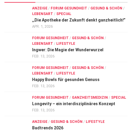
ANZEIGE
/
FORUM GESUNDHEIT
/
GESUND & SCHÖN
/
LEBENSART
/
SPECIAL
,,Die Apotheke der Zukunft denkt ganzheitlich!”
APR. 1, 2026
FORUM GESUNDHEIT
/
GESUND & SCHÖN
/
LEBENSART
/
LIFESTYLE
Ingwer: Die Magie der Wunderwurzel
FEB. 13, 2026
FORUM GESUNDHEIT
/
GESUND & SCHÖN
/
LEBENSART
/
LIFESTYLE
Happy Bowls für gesunden Genuss
FEB. 13, 2026
FORUM GESUNDHEIT
/
GANZHEITSMEDIZIN
/
SPECIAL
Longevity – ein interdisziplinäres Konzept
FEB. 13, 2026
ANZEIGE
/
GESUND & SCHÖN
/
LIFESTYLE
Badtrends 2026