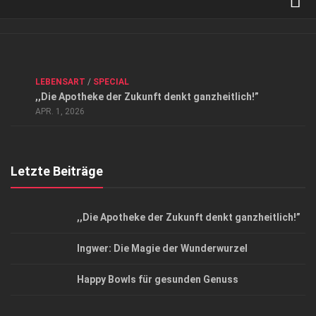
Verkaufsstellen
Kontakt, Impressum und Rechtliche Angaben
ANZEIGE
/
FORUM GESUNDHEIT
/
GESUND & SCHÖN
/
LEBENSART
/
SPECIAL
Datenschutzerklärung
,,Die Apotheke der Zukunft denkt ganzheitlich!”
Top Magazin Dresden / Ostsachsen
APR. 1, 2026
Letzte Beiträge
,,Die Apotheke der Zukunft denkt ganzheitlich!”
Ingwer: Die Magie der Wunderwurzel
Happy Bowls für gesunden Genuss