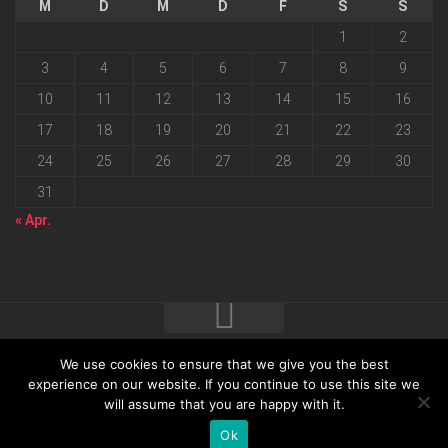
M
D
M
D
F
S
S
1
2
3
4
5
6
7
8
9
10
11
12
13
14
15
16
17
18
19
20
21
22
23
24
25
26
27
28
29
30
31
« Apr.
We use cookies to ensure that we give you the best
2026 progressmedia Verlag & Werbeagentur GmbH • Bautzner
experience on our website. If you continue to use this site we
will assume that you are happy with it.
Landstraße 62 • 01324 Dresden
Ok