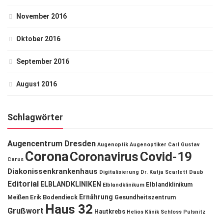
November 2016
Oktober 2016
September 2016
August 2016
Schlagwörter
Augencentrum Dresden
Augenoptik
Augenoptiker
Carl Gustav
Corona
Coronavirus
Covid-19
Carus
Diakonissenkrankenhaus
Digitalisierung
Dr. Katja Scarlett Daub
Editorial
ELBLANDKLINIKEN
Elblandklinikum
Elblandklinikum
Ernährung
Meißen
Erik Bodendieck
Gesundheitszentrum
Haus 32
Grußwort
Hautkrebs
Helios Klinik Schloss Pulsnitz