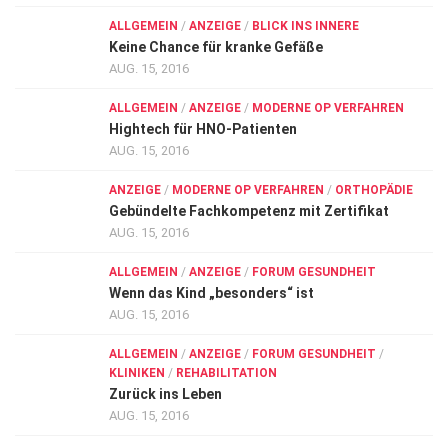
ALLGEMEIN
/
ANZEIGE
/
BLICK INS INNERE
Keine Chance für kranke Gefäße
AUG. 15, 2016
ALLGEMEIN
/
ANZEIGE
/
MODERNE OP VERFAHREN
Hightech für HNO-Patienten
AUG. 15, 2016
ANZEIGE
/
MODERNE OP VERFAHREN
/
ORTHOPÄDIE
Gebündelte Fachkompetenz mit Zertifikat
AUG. 15, 2016
ALLGEMEIN
/
ANZEIGE
/
FORUM GESUNDHEIT
Wenn das Kind „besonders“ ist
AUG. 15, 2016
ALLGEMEIN
/
ANZEIGE
/
FORUM GESUNDHEIT
/
KLINIKEN
/
REHABILITATION
Zurück ins Leben
AUG. 15, 2016