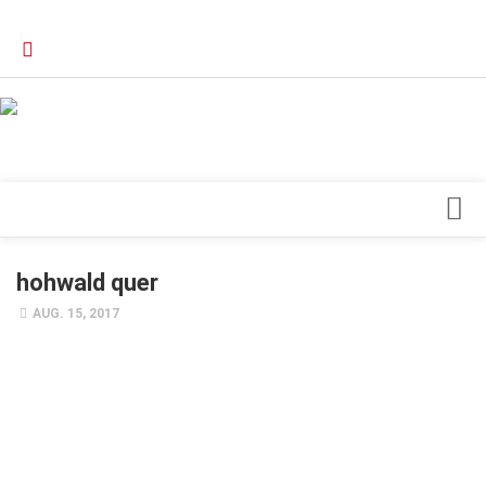
Verkaufsstellen
Kontakt, Impressum und Rechtliche Angaben
Datenschutzerklärung
Top Magazin Dresden / Ostsachsen
Blick ins Innere
hohwald quer
Forschung
AUG. 15, 2017
Herz & Kreislauf
Orthopädie
Schönheit & Wohlbefinden
Special