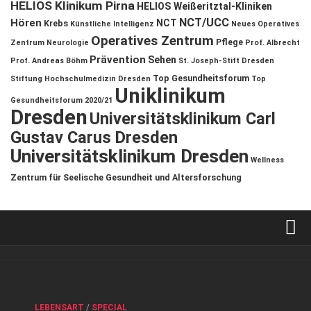
HELIOS Klinikum Pirna
HELIOS Weißeritztal-Kliniken
NCT/UCC
Hören
NCT
Krebs
Künstliche Intelligenz
Neues Operatives
Operatives Zentrum
Pflege
Zentrum
Neurologie
Prof. Albrecht
Prävention
Sehen
Prof. Andreas Böhm
St. Joseph-Stift Dresden
Top Gesundheitsforum
Stiftung Hochschulmedizin Dresden
Top
Uniklinikum
Gesundheitsforum 2020/21
Dresden
Universitätsklinikum Carl
Gustav Carus Dresden
Universitätsklinikum Dresden
Wellness
Zentrum für Seelische Gesundheit und Altersforschung
Verkaufsstellen
Kontakt, Impressum und Rechtliche Angaben
ANZEIGE
/
FORUM GESUNDHEIT
/
GESUND & SCHÖN
/
LEBENSART
/
SPECIAL
Datenschutzerklärung