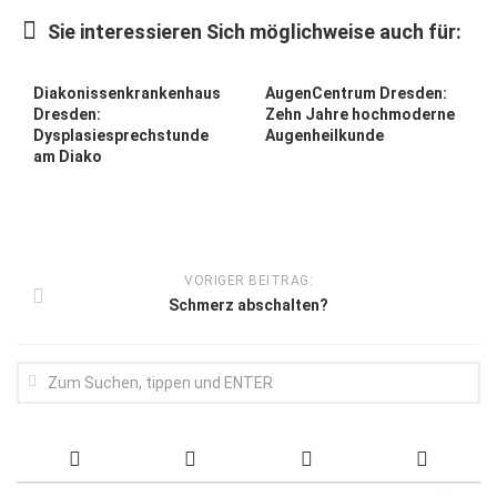
Wirtschaft, Recht, Finanzen
Sie interessieren Sich möglichweise auch für:
Zahn, Mund, Kiefer
Forum Gesundheit
Diakonissenkrankenhaus
AugenCentrum Dresden:
Dresden:
Zehn Jahre hochmoderne
Allgemein
Dysplasiesprechstunde
Augenheilkunde
am Diako
Sehen
Innovationen
Kampf gegen Krebs
VORIGER BEITRAG:
Hören
Schmerz abschalten?
Lebensart