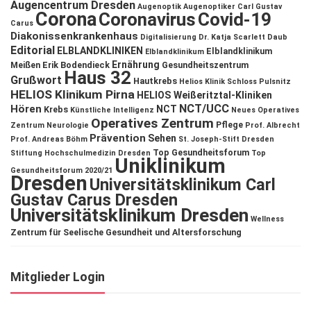
Augencentrum Dresden
Augenoptik
Augenoptiker
Carl Gustav
Corona
Coronavirus
Covid-19
Carus
Diakonissenkrankenhaus
Digitalisierung
Dr. Katja Scarlett Daub
Editorial
ELBLANDKLINIKEN
Elblandklinikum
Elblandklinikum
Ernährung
Meißen
Erik Bodendieck
Gesundheitszentrum
Haus 32
Grußwort
Hautkrebs
Helios Klinik Schloss Pulsnitz
HELIOS Klinikum Pirna
HELIOS Weißeritztal-Kliniken
NCT/UCC
Hören
NCT
Krebs
Künstliche Intelligenz
Neues Operatives
Operatives Zentrum
Pflege
Zentrum
Neurologie
Prof. Albrecht
Prävention
Sehen
Prof. Andreas Böhm
St. Joseph-Stift Dresden
Top Gesundheitsforum
Stiftung Hochschulmedizin Dresden
Top
Uniklinikum
Gesundheitsforum 2020/21
Dresden
Universitätsklinikum Carl
Gustav Carus Dresden
Universitätsklinikum Dresden
Wellness
Zentrum für Seelische Gesundheit und Altersforschung
Mitglieder Login