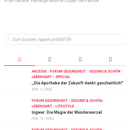
in der Ukraine. Vielfältige Aktionen tragen seit Februar...
Wirtschaft, Recht, Finanzen
Zahn, Mund, Kiefer
Forum Gesundheit
Allgemein
Sehen
Innovationen
Kampf gegen Krebs
ANZEIGE
/
FORUM GESUNDHEIT
/
GESUND & SCHÖN
/
LEBENSART
/
SPECIAL
Hören
,,Die Apotheke der Zukunft denkt ganzheitlich!”
Lebensart
APR. 1, 2026
FORUM GESUNDHEIT
/
GESUND & SCHÖN
/
LEBENSART
/
LIFESTYLE
Ingwer: Die Magie der Wunderwurzel
FEB. 13, 2026