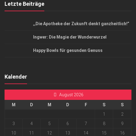
Letzte Beiträge
,,Die Apotheke der Zukunft denkt ganzheitlich!”
Ingwer: Die Magie der Wunderwurzel
Happy Bowls für gesunden Genuss
Kalender
August 2026
M
D
M
D
F
S
S
1
2
3
4
5
6
7
8
9
10
11
12
13
14
15
16