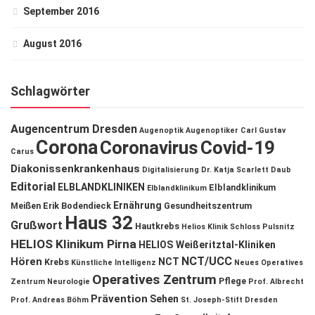
September 2016
August 2016
Schlagwörter
Augencentrum Dresden
Augenoptik
Augenoptiker
Carl Gustav
Corona
Coronavirus
Covid-19
Carus
Diakonissenkrankenhaus
Digitalisierung
Dr. Katja Scarlett Daub
Editorial
ELBLANDKLINIKEN
Elblandklinikum
Elblandklinikum
Ernährung
Meißen
Erik Bodendieck
Gesundheitszentrum
Haus 32
Grußwort
Hautkrebs
Helios Klinik Schloss Pulsnitz
HELIOS Klinikum Pirna
HELIOS Weißeritztal-Kliniken
NCT/UCC
Hören
NCT
Krebs
Künstliche Intelligenz
Neues Operatives
Operatives Zentrum
Pflege
Zentrum
Neurologie
Prof. Albrecht
Prävention
Sehen
Prof. Andreas Böhm
St. Joseph-Stift Dresden