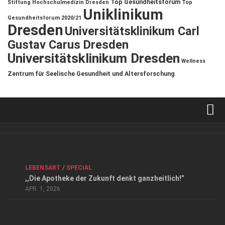
Top Gesundheitsforum
Stiftung Hochschulmedizin Dresden
Top
Uniklinikum
Gesundheitsforum 2020/21
Dresden
Universitätsklinikum Carl
Gustav Carus Dresden
Universitätsklinikum Dresden
Wellness
Zentrum für Seelische Gesundheit und Altersforschung
Verkaufsstellen
Kontakt, Impressum und Rechtliche Angaben
ANZEIGE
/
FORUM GESUNDHEIT
/
GESUND & SCHÖN
/
LEBENSART
/
SPECIAL
Datenschutzerklärung
,,Die Apotheke der Zukunft denkt ganzheitlich!”
Top Magazin Dresden / Ostsachsen
APR. 1, 2026