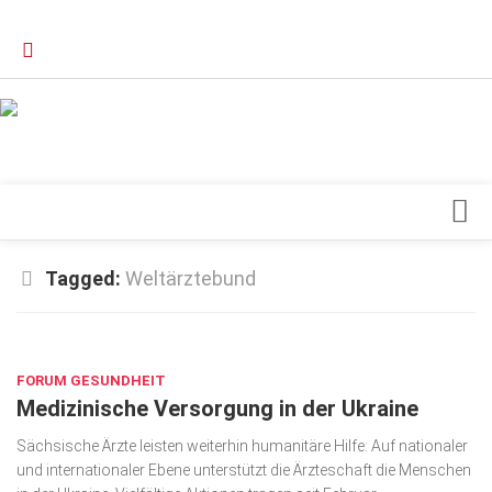
Verkaufsstellen
Kontakt, Impressum und Rechtliche Angaben
Datenschutzerklärung
Top Magazin Dresden / Ostsachsen
Blick ins Innere
Tagged:
Weltärztebund
Forschung
SEP. 7, 2022
Herz & Kreislauf
FORUM GESUNDHEIT
Orthopädie
Medizinische Versorgung in der Ukraine
Schönheit & Wohlbefinden
Sächsische Ärzte leisten weiterhin humanitäre Hilfe: Auf nationaler
Special
und internationaler Ebene unterstützt die Ärzteschaft die Menschen