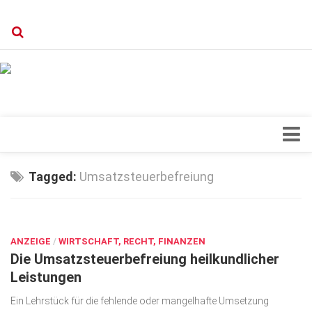
Verkaufsstellen
Kontakt, Impressum und Rechtliche Angaben
Datenschutzerklärung
Top Magazin Dresden / Ostsachsen
Blick ins Innere
Tagged:
Umsatzsteuerbefreiung
Forschung
AUG. 15, 2016
Herz & Kreislauf
ANZEIGE
Orthopädie
/
WIRTSCHAFT, RECHT, FINANZEN
Die Umsatzsteuerbefreiung heilkundlicher
Schönheit & Wohlbefinden
Leistungen
Special
Ein Lehrstück für die fehlende oder mangelhafte Umsetzung