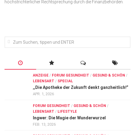
höchstrichterlicher Rechtsprechung durch die Finanzbehörden.
Wirtschaft, Recht, Finanzen
Zahn, Mund, Kiefer
Forum Gesundheit
Allgemein
Sehen
Innovationen
Kampf gegen Krebs
ANZEIGE
/
FORUM GESUNDHEIT
/
GESUND & SCHÖN
/
Hören
LEBENSART
/
SPECIAL
,,Die Apotheke der Zukunft denkt ganzheitlich!”
Lebensart
APR. 1, 2026
FORUM GESUNDHEIT
/
GESUND & SCHÖN
/
LEBENSART
/
LIFESTYLE
Ingwer: Die Magie der Wunderwurzel
FEB. 13, 2026