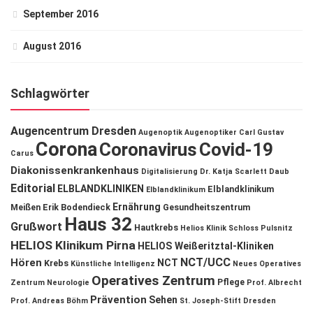
September 2016
August 2016
Schlagwörter
Augencentrum Dresden
Augenoptik
Augenoptiker
Carl Gustav
Corona
Coronavirus
Covid-19
Carus
Diakonissenkrankenhaus
Digitalisierung
Dr. Katja Scarlett Daub
Editorial
ELBLANDKLINIKEN
Elblandklinikum
Elblandklinikum
Ernährung
Meißen
Erik Bodendieck
Gesundheitszentrum
Haus 32
Grußwort
Hautkrebs
Helios Klinik Schloss Pulsnitz
HELIOS Klinikum Pirna
HELIOS Weißeritztal-Kliniken
NCT/UCC
Hören
NCT
Krebs
Künstliche Intelligenz
Neues Operatives
Operatives Zentrum
Pflege
Zentrum
Neurologie
Prof. Albrecht
Prävention
Sehen
Prof. Andreas Böhm
St. Joseph-Stift Dresden