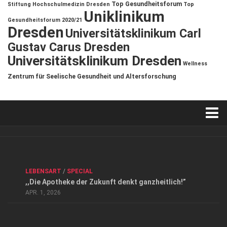
Top Gesundheitsforum
Stiftung Hochschulmedizin Dresden
Top
Uniklinikum
Gesundheitsforum 2020/21
Dresden
Universitätsklinikum Carl
Gustav Carus Dresden
Universitätsklinikum Dresden
Wellness
Zentrum für Seelische Gesundheit und Altersforschung
Verkaufsstellen
Kontakt, Impressum und Rechtliche Angaben
ANZEIGE
/
FORUM GESUNDHEIT
/
GESUND & SCHÖN
/
LEBENSART
/
SPECIAL
Datenschutzerklärung
,,Die Apotheke der Zukunft denkt ganzheitlich!”
Top Magazin Dresden / Ostsachsen
APR. 1, 2026