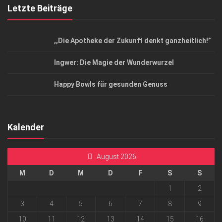
Letzte Beiträge
,,Die Apotheke der Zukunft denkt ganzheitlich!”
Ingwer: Die Magie der Wunderwurzel
Happy Bowls für gesunden Genuss
Kalender
August 2026
M
D
M
D
F
S
S
1
2
3
4
5
6
7
8
9
10
11
12
13
14
15
16