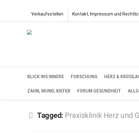
Verkaufsstellen
Kontakt, Impressum und Rechtli
BLICK INS INNERE
FORSCHUNG
HERZ & KREISLA
ZAHN, MUND, KIEFER
FORUM GESUNDHEIT
ALLG
Tagged:
Praxisklinik Herz und 
AUG.
26,
2017