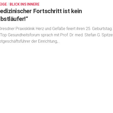
EIGE
/
BLICK INS INNERE
dizinischer Fortschritt ist kein
bstläufer!“
Dresdner Praxisklinik Herz und Gefäße feiert ihren 25. Geburtstag.
Top Gesundheitsforum sprach mit Prof. Dr. med. Stefan G. Spitzer
t­geschäfts­führer der Einrichtung,...