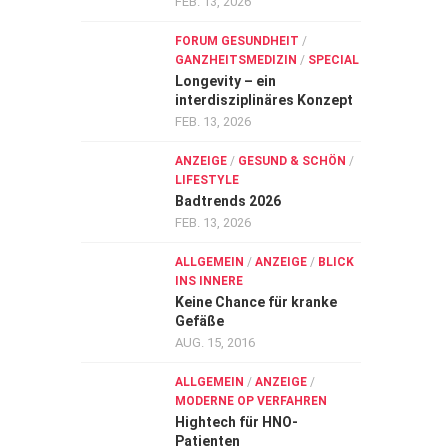
FEB. 13, 2026
FORUM GESUNDHEIT
/
GANZHEITSMEDIZIN
/
SPECIAL
Longevity – ein
interdisziplinäres Konzept
FEB. 13, 2026
ANZEIGE
/
GESUND & SCHÖN
/
LIFESTYLE
Badtrends 2026
FEB. 13, 2026
ALLGEMEIN
/
ANZEIGE
/
BLICK
INS INNERE
Keine Chance für kranke
Gefäße
AUG. 15, 2016
ALLGEMEIN
/
ANZEIGE
/
MODERNE OP VERFAHREN
Hightech für HNO-
Patienten