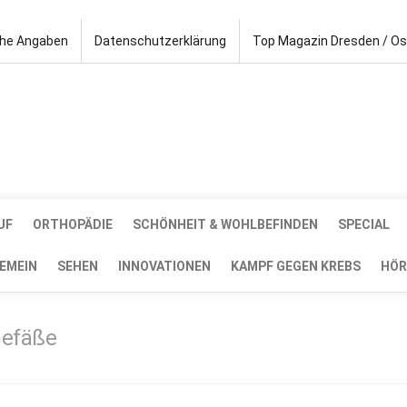
che Angaben
Datenschutzerklärung
Top Magazin Dresden / O
UF
ORTHOPÄDIE
SCHÖNHEIT & WOHLBEFINDEN
SPECIAL
EMEIN
SEHEN
INNOVATIONEN
KAMPF GEGEN KREBS
HÖR
Gefäße