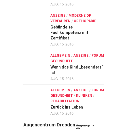
AUG. 15, 2016
ANZEIGE
/
MODERNE OP
VERFAHREN
/
ORTHOPÄDIE
Gebündelte
Fachkompetenz mit
Zertifikat
AUG. 15, 2016
ALLGEMEIN
/
ANZEIGE
/
FORUM
GESUNDHEIT
Wenn das Kind „besonders“
ist
AUG. 15, 2016
ALLGEMEIN
/
ANZEIGE
/
FORUM
GESUNDHEIT
/
KLINIKEN
/
REHABILITATION
Zurück ins Leben
AUG. 15, 2016
Augencentrum Dresden
Augenoptik