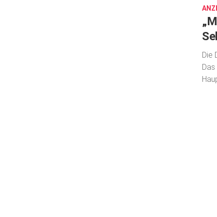
ANZ
„Me
Sel
Die 
Das 
Haup