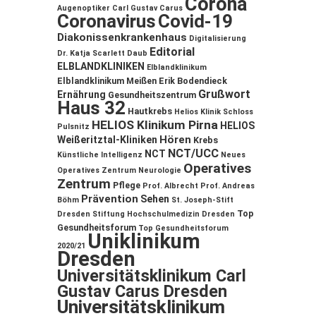
Corona
Augenoptiker
Carl Gustav Carus
Coronavirus
Covid-19
Diakonissenkrankenhaus
Digitalisierung
Editorial
Dr. Katja Scarlett Daub
ELBLANDKLINIKEN
Elblandklinikum
Elblandklinikum Meißen
Erik Bodendieck
Grußwort
Ernährung
Gesundheitszentrum
Haus 32
Hautkrebs
Helios Klinik Schloss
HELIOS Klinikum Pirna
HELIOS
Pulsnitz
Hören
Weißeritztal-Kliniken
Krebs
NCT/UCC
NCT
Künstliche Intelligenz
Neues
Operatives
Operatives Zentrum
Neurologie
Zentrum
Pflege
Prof. Albrecht
Prof. Andreas
Prävention
Sehen
Böhm
St. Joseph-Stift
Top
Dresden
Stiftung Hochschulmedizin Dresden
Gesundheitsforum
Top Gesundheitsforum
Uniklinikum
2020/21
Dresden
Universitätsklinikum Carl
Gustav Carus Dresden
Universitätsklinikum