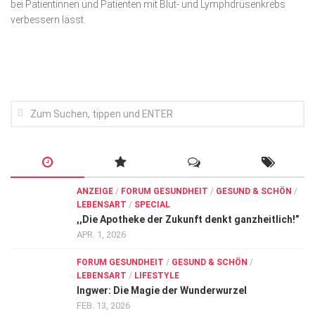
bei Patientinnen und Patienten mit Blut- und Lymphdrüsenkrebs
Wirtschaft, Recht, Finanzen
verbessern lässt.
Zahn, Mund, Kiefer
Forum Gesundheit
Allgemein
Sehen
Innovationen
Kampf gegen Krebs
Hören
ANZEIGE
/
FORUM GESUNDHEIT
/
GESUND & SCHÖN
/
LEBENSART
/
SPECIAL
Lebensart
,,Die Apotheke der Zukunft denkt ganzheitlich!”
APR. 1, 2026
FORUM GESUNDHEIT
/
GESUND & SCHÖN
/
LEBENSART
/
LIFESTYLE
Ingwer: Die Magie der Wunderwurzel
FEB. 13, 2026