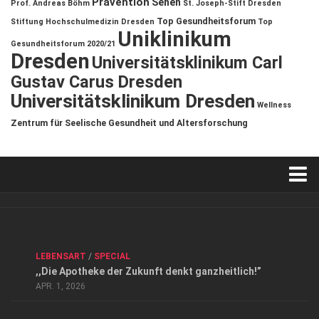
Prävention
Sehen
Prof. Andreas Böhm
St. Joseph-Stift Dresden
Top Gesundheitsforum
Stiftung Hochschulmedizin Dresden
Top
Uniklinikum
Gesundheitsforum 2020/21
Dresden
Universitätsklinikum Carl
Gustav Carus Dresden
Universitätsklinikum Dresden
Wellness
Zentrum für Seelische Gesundheit und Altersforschung
Verkaufsstellen
Kontakt, Impressum und Rechtliche Angaben
ANZEIGE
/
FORUM GESUNDHEIT
/
GESUND & SCHÖN
/
LEBENSART
/
SPECIAL
Datenschutzerklärung
,,Die Apotheke der Zukunft denkt ganzheitlich!”
Top Magazin Dresden / Ostsachsen
APR. 1, 2026