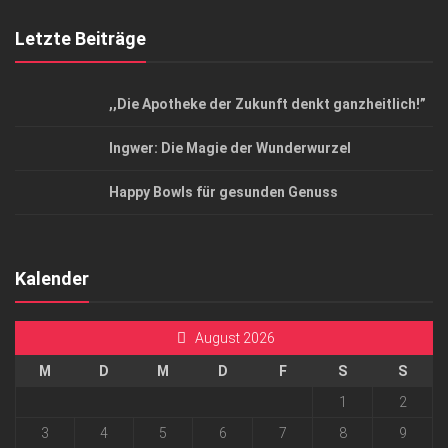
Letzte Beiträge
,,Die Apotheke der Zukunft denkt ganzheitlich!”
Ingwer: Die Magie der Wunderwurzel
Happy Bowls für gesunden Genuss
Kalender
August 2026
M
D
M
D
F
S
S
1
2
3
4
5
6
7
8
9