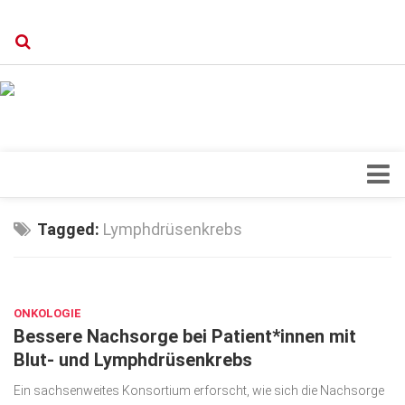
Verkaufsstellen
Kontakt, Impressum und Rechtliche Angaben
Datenschutzerklärung
Top Magazin Dresden / Ostsachsen
Blick ins Innere
Tagged:
Lymphdrüsenkrebs
Forschung
JAN. 17, 2023
Herz & Kreislauf
ONKOLOGIE
Orthopädie
Bessere Nachsorge bei Patient*innen mit
Schönheit & Wohlbefinden
Blut- und Lymphdrüsenkrebs
Special
Ein sachsenweites Konsortium erforscht, wie sich die Nachsorge