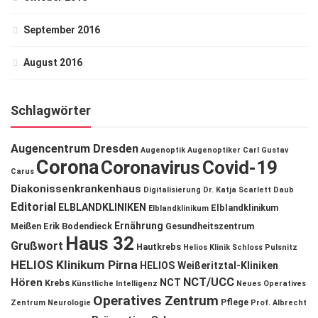
September 2016
August 2016
Schlagwörter
Augencentrum Dresden
Augenoptik
Augenoptiker
Carl Gustav
Corona
Coronavirus
Covid-19
Carus
Diakonissenkrankenhaus
Digitalisierung
Dr. Katja Scarlett Daub
Editorial
ELBLANDKLINIKEN
Elblandklinikum
Elblandklinikum
Ernährung
Meißen
Erik Bodendieck
Gesundheitszentrum
Haus 32
Grußwort
Hautkrebs
Helios Klinik Schloss Pulsnitz
HELIOS Klinikum Pirna
HELIOS Weißeritztal-Kliniken
NCT/UCC
Hören
NCT
Krebs
Künstliche Intelligenz
Neues Operatives
Operatives Zentrum
Pflege
Zentrum
Neurologie
Prof. Albrecht