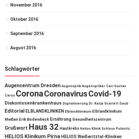
November 2016
Oktober 2016
September 2016
August 2016
Schlagwörter
Augencentrum Dresden
Augenoptik
Augenoptiker
Carl Gustav
Corona
Coronavirus
Covid-19
Carus
Diakonissenkrankenhaus
Digitalisierung
Dr. Katja Scarlett Daub
Editorial
ELBLANDKLINIKEN
Elblandklinikum
Elblandklinikum
Ernährung
Meißen
Erik Bodendieck
Gesundheitszentrum
Haus 32
Grußwort
Hautkrebs
Helios Klinik Schloss Pulsnitz
HELIOS Klinikum Pirna
HELIOS Weißeritztal-Kliniken