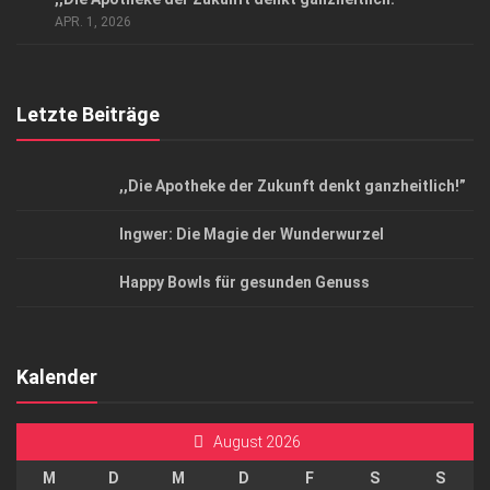
Top Magazin Dresden / Ostsachsen
APR. 1, 2026
Letzte Beiträge
,,Die Apotheke der Zukunft denkt ganzheitlich!”
Ingwer: Die Magie der Wunderwurzel
Happy Bowls für gesunden Genuss
Kalender
August 2026
M
D
M
D
F
S
S