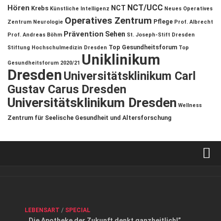
NCT/UCC
Hören
NCT
Krebs
Künstliche Intelligenz
Neues Operatives
Operatives Zentrum
Pflege
Zentrum
Neurologie
Prof. Albrecht
Prävention
Sehen
Prof. Andreas Böhm
St. Joseph-Stift Dresden
Top Gesundheitsforum
Stiftung Hochschulmedizin Dresden
Top
Uniklinikum
Gesundheitsforum 2020/21
Dresden
Universitätsklinikum Carl
Gustav Carus Dresden
Universitätsklinikum Dresden
Wellness
Zentrum für Seelische Gesundheit und Altersforschung
Verkaufsstellen
Kontakt, Impressum und Rechtliche Angaben
ANZEIGE
/
FORUM GESUNDHEIT
/
GESUND & SCHÖN
/
LEBENSART
/
SPECIAL
Datenschutzerklärung
,,Die Apotheke der Zukunft denkt ganzheitlich!”