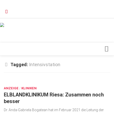
Verkaufsstellen
Kontakt, Impressum und Rechtliche Angaben
Datenschutzerklärung
Top Magazin Dresden / Ostsachsen
Blick ins Innere
Tagged:
Intensivstation
Forschung
SEP. 7, 2021
Herz & Kreislauf
ANZEIGE
Orthopädie
/
KLINIKEN
ELBLANDKLINIKUM Riesa: Zusammen noch
Schönheit & Wohlbefinden
besser
Special
Dr. Anda-Gabriela Bogatean hat im Februar 2021 die Leitung der