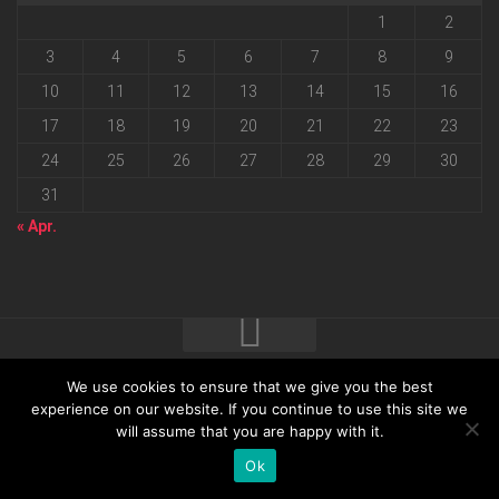
1
2
3
4
5
6
7
8
9
10
11
12
13
14
15
16
17
18
19
20
21
22
23
24
25
26
27
28
29
30
31
« Apr.
We use cookies to ensure that we give you the best
2026 progressmedia Verlag & Werbeagentur GmbH • Bautzner
experience on our website. If you continue to use this site we
will assume that you are happy with it.
Landstraße 62 • 01324 Dresden
Ok