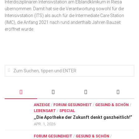
Interdisziplinären Intensivstation am Elblandklinikum in Riesa
Wirtschaft, Recht, Finanzen
übernommen. Damit hat sie die Verantwortung sowohl für die
Zahn, Mund, Kiefer
Intensiv­station (ITS) als auch für die Inter­mediate Care Station
(IMC), die Anfang 2021 nach rund anderthalb Jahren Bauzeit
Forum Gesundheit
eröffnet wurde.
Allgemein
Sehen
Innovationen
Kampf gegen Krebs
Hören
Lebensart
ANZEIGE
/
FORUM GESUNDHEIT
/
GESUND & SCHÖN
/
LEBENSART
/
SPECIAL
,,Die Apotheke der Zukunft denkt ganzheitlich!”
APR. 1, 2026
FORUM GESUNDHEIT
/
GESUND & SCHÖN
/