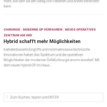
mehr, wie sehr sie den Alltag von Patienten und Ärzten bereichern
Wirtschaft, Recht, Finanzen
kann.
Zahn, Mund, Kiefer
AUG. 21, 2018
Forum Gesundheit
Allgemein
CHIRURGIE
/
MODERNE OP VERFAHREN
/
NEUES OPERATIVES
ZENTRUM AM UKD
Sehen
Hybrid schafft mehr Möglichkeiten
Innovationen
Katheterbasierte Eingriffe und minimalinvasive technische
Innovationen haben das Spektrum und die operativen
Kampf gegen Krebs
Möglichkeiten der modernen Gefäßchirurgie enorm erweitert. Mit
Hören
dem neuen Hybrid-OP im Haus...
Lebensart