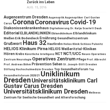
Zurück ins Leben
AUG. 15, 2016
Augencentrum Dresden
Augenoptik
Augenoptiker
Carl Gustav
Corona
Coronavirus
Covid-19
Carus
Diakonissenkrankenhaus
Digitalisierung
Dr. Katja Scarlett Daub
Editorial
ELBLANDKLINIKEN
Elblandklinikum
Elblandklinikum
Ernährung
Meißen
Erik Bodendieck
Gesundheitszentrum
Haus 32
Grußwort
Hautkrebs
Helios Klinik Schloss Pulsnitz
HELIOS Klinikum Pirna
HELIOS Weißeritztal-Kliniken
NCT/UCC
Hören
NCT
Krebs
Künstliche Intelligenz
Neues Operatives
Operatives Zentrum
Pflege
Zentrum
Neurologie
Prof. Albrecht
Prävention
Sehen
Prof. Andreas Böhm
St. Joseph-Stift Dresden
Top Gesundheitsforum
Stiftung Hochschulmedizin Dresden
Top
Uniklinikum
Gesundheitsforum 2020/21
Dresden
Universitätsklinikum Carl
Gustav Carus Dresden
Universitätsklinikum Dresden
Wellness
Zentrum für Seelische Gesundheit und Altersforschung