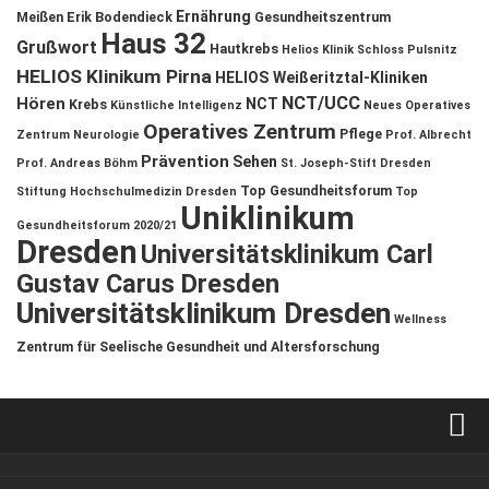
Ernährung
Meißen
Erik Bodendieck
Gesundheitszentrum
Haus 32
Grußwort
Hautkrebs
Helios Klinik Schloss Pulsnitz
HELIOS Klinikum Pirna
HELIOS Weißeritztal-Kliniken
NCT/UCC
Hören
NCT
Krebs
Künstliche Intelligenz
Neues Operatives
Operatives Zentrum
Pflege
Zentrum
Neurologie
Prof. Albrecht
Prävention
Sehen
Prof. Andreas Böhm
St. Joseph-Stift Dresden
Top Gesundheitsforum
Stiftung Hochschulmedizin Dresden
Top
Uniklinikum
Gesundheitsforum 2020/21
Dresden
Universitätsklinikum Carl
Gustav Carus Dresden
Universitätsklinikum Dresden
Wellness
Zentrum für Seelische Gesundheit und Altersforschung
Verkaufsstellen