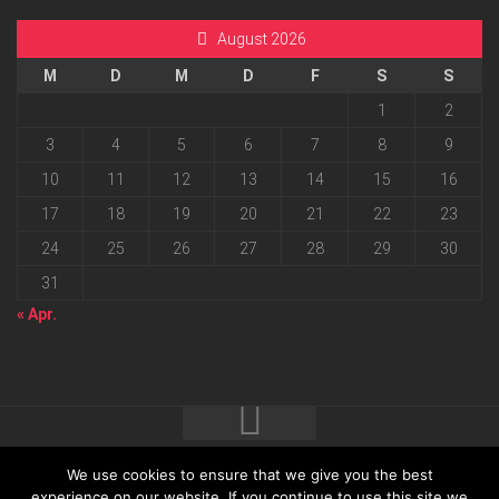
August 2026
M
D
M
D
F
S
S
1
2
3
4
5
6
7
8
9
10
11
12
13
14
15
16
17
18
19
20
21
22
23
24
25
26
27
28
29
30
31
« Apr.
We use cookies to ensure that we give you the best
2026 progressmedia Verlag & Werbeagentur GmbH • Bautzner
experience on our website. If you continue to use this site we