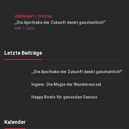
Kontakt, Impressum und Rechtliche Angaben
ANZEIGE
/
FORUM GESUNDHEIT
/
GESUND & SCHÖN
/
LEBENSART
/
SPECIAL
Datenschutzerklärung
,,Die Apotheke der Zukunft denkt ganzheitlich!”
Top Magazin Dresden / Ostsachsen
APR. 1, 2026
Letzte Beiträge
,,Die Apotheke der Zukunft denkt ganzheitlich!”
Ingwer: Die Magie der Wunderwurzel
Happy Bowls für gesunden Genuss
Kalender