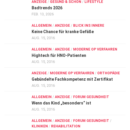
ANZEIGE
/
GESUND & SCHÖN
/
LIFESTYLE
Badtrends 2026
FEB. 13, 2026
ALLGEMEIN
/
ANZEIGE
/
BLICK INS INNERE
Keine Chance für kranke Gefäße
AUG. 15, 2016
ALLGEMEIN
/
ANZEIGE
/
MODERNE OP VERFAHREN
Hightech für HNO-Patienten
AUG. 15, 2016
ANZEIGE
/
MODERNE OP VERFAHREN
/
ORTHOPÄDIE
Gebündelte Fachkompetenz mit Zertifikat
AUG. 15, 2016
ALLGEMEIN
/
ANZEIGE
/
FORUM GESUNDHEIT
Wenn das Kind „besonders“ ist
AUG. 15, 2016
ALLGEMEIN
/
ANZEIGE
/
FORUM GESUNDHEIT
/
KLINIKEN
/
REHABILITATION