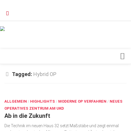
Verkaufsstellen
Kontakt, Impressum und Rechtliche Angaben
Datenschutzerklärung
Top Magazin Dresden / Ostsachsen
Blick ins Innere
Tagged:
Hybrid OP
Forschung
AUG. 21, 2018
Herz & Kreislauf
ALLGEMEIN
Orthopädie
/
HIGHLIGHTS
/
MODERNE OP VERFAHREN
/
NEUES
OPERATIVES ZENTRUM AM UKD
Schönheit & Wohlbefinden
Ab in die Zukunft
Special
Die Technik im neuen Haus 32 setzt Maßstäbe und zeigt einmal