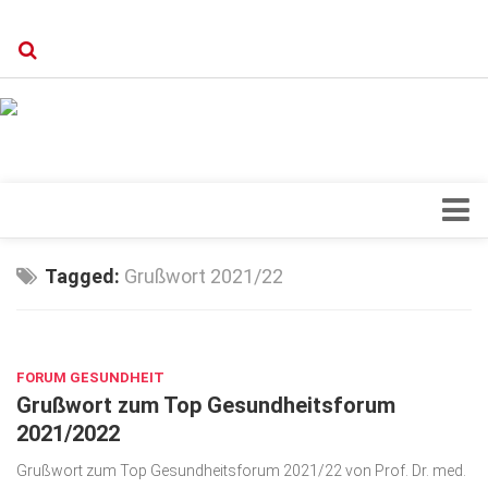
Verkaufsstellen
Kontakt, Impressum und Rechtliche Angaben
Datenschutzerklärung
Top Magazin Dresden / Ostsachsen
Blick ins Innere
Tagged:
Grußwort 2021/22
Forschung
SEP. 1, 2021
Herz & Kreislauf
FORUM GESUNDHEIT
Orthopädie
Grußwort zum Top Gesundheitsforum
Schönheit & Wohlbefinden
2021/2022
Special
Grußwort zum Top Gesundheitsforum 2021/22 von Prof. Dr. med.