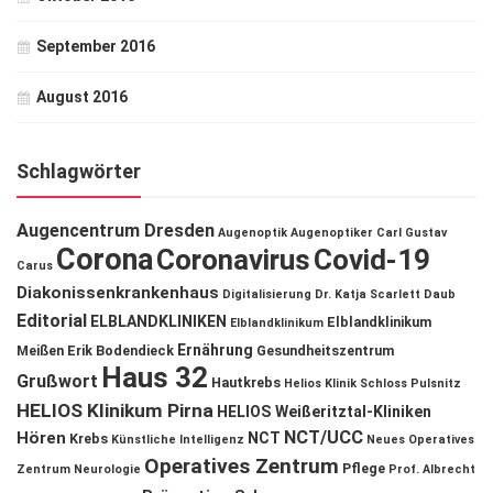
September 2016
August 2016
Schlagwörter
Augencentrum Dresden
Augenoptik
Augenoptiker
Carl Gustav
Corona
Coronavirus
Covid-19
Carus
Diakonissenkrankenhaus
Digitalisierung
Dr. Katja Scarlett Daub
Editorial
ELBLANDKLINIKEN
Elblandklinikum
Elblandklinikum
Ernährung
Meißen
Erik Bodendieck
Gesundheitszentrum
Haus 32
Grußwort
Hautkrebs
Helios Klinik Schloss Pulsnitz
HELIOS Klinikum Pirna
HELIOS Weißeritztal-Kliniken
NCT/UCC
Hören
NCT
Krebs
Künstliche Intelligenz
Neues Operatives
Operatives Zentrum
Pflege
Zentrum
Neurologie
Prof. Albrecht