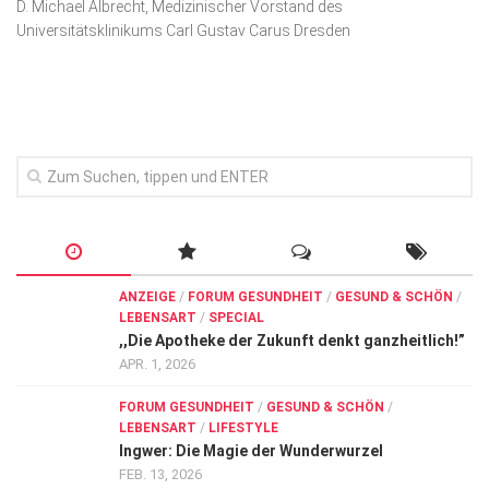
D. Michael Albrecht, Medizinischer Vorstand des
Wirtschaft, Recht, Finanzen
Universitätsklinikums Carl Gustav Carus Dresden
Zahn, Mund, Kiefer
Forum Gesundheit
Allgemein
Sehen
Innovationen
Kampf gegen Krebs
Hören
ANZEIGE
/
FORUM GESUNDHEIT
/
GESUND & SCHÖN
/
LEBENSART
/
SPECIAL
Lebensart
,,Die Apotheke der Zukunft denkt ganzheitlich!”
APR. 1, 2026
FORUM GESUNDHEIT
/
GESUND & SCHÖN
/
LEBENSART
/
LIFESTYLE
Ingwer: Die Magie der Wunderwurzel
FEB. 13, 2026