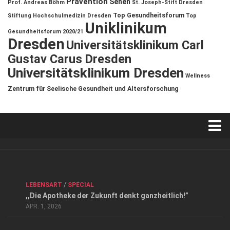
Prävention
Sehen
Prof. Andreas Böhm
St. Joseph-Stift Dresden
Top Gesundheitsforum
Stiftung Hochschulmedizin Dresden
Top
Uniklinikum
Gesundheitsforum 2020/21
Dresden
Universitätsklinikum Carl
Gustav Carus Dresden
Universitätsklinikum Dresden
Wellness
Zentrum für Seelische Gesundheit und Altersforschung
Verkaufsstellen
Kontakt, Impressum und Rechtliche Angaben
ANZEIGE
/
FORUM GESUNDHEIT
/
GESUND & SCHÖN
/
LEBENSART
/
SPECIAL
Datenschutzerklärung
,,Die Apotheke der Zukunft denkt ganzheitlich!”
Top Magazin Dresden / Ostsachsen
APR. 1, 2026