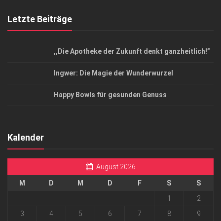
Letzte Beiträge
,,Die Apotheke der Zukunft denkt ganzheitlich!”
Ingwer: Die Magie der Wunderwurzel
Happy Bowls für gesunden Genuss
Kalender
August 2026
M
D
M
D
F
S
S
1
2
3
4
5
6
7
8
9