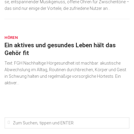
se, entspannender Musikge­nuss, offene Ohren für Zwischentöne ­–
Wirtschaft, Recht, Finanzen
das sind nur einige der Vorteile, die zufriedene Nutzer an...
Zahn, Mund, Kiefer
SEP. 14, 2022
Forum Gesundheit
Allgemein
HÖREN
Ein aktives und gesundes Leben hält das
Sehen
Gehör fit
Innovationen
Text: FGH Nachhaltige Hörgesundheit ist machbar: akustische
Kampf gegen Krebs
Abwechslung im Alltag, Routi­nen durchbrechen, Körper und Geist
in Schwung halten und regelmäßige vorsorgliche Hörtests. Ein
Hören
aktiver...
Lebensart