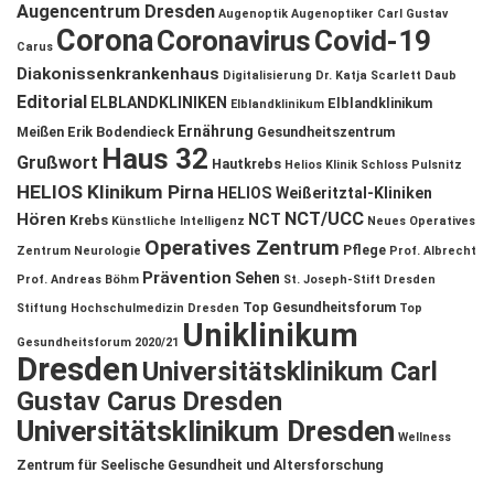
Augencentrum Dresden
Augenoptik
Augenoptiker
Carl Gustav
Corona
Coronavirus
Covid-19
Carus
Diakonissenkrankenhaus
Digitalisierung
Dr. Katja Scarlett Daub
Editorial
ELBLANDKLINIKEN
Elblandklinikum
Elblandklinikum
Ernährung
Meißen
Erik Bodendieck
Gesundheitszentrum
Haus 32
Grußwort
Hautkrebs
Helios Klinik Schloss Pulsnitz
HELIOS Klinikum Pirna
HELIOS Weißeritztal-Kliniken
NCT/UCC
Hören
NCT
Krebs
Künstliche Intelligenz
Neues Operatives
Operatives Zentrum
Pflege
Zentrum
Neurologie
Prof. Albrecht
Prävention
Sehen
Prof. Andreas Böhm
St. Joseph-Stift Dresden
Top Gesundheitsforum
Stiftung Hochschulmedizin Dresden
Top
Uniklinikum
Gesundheitsforum 2020/21
Dresden
Universitätsklinikum Carl
Gustav Carus Dresden
Universitätsklinikum Dresden
Wellness
Zentrum für Seelische Gesundheit und Altersforschung