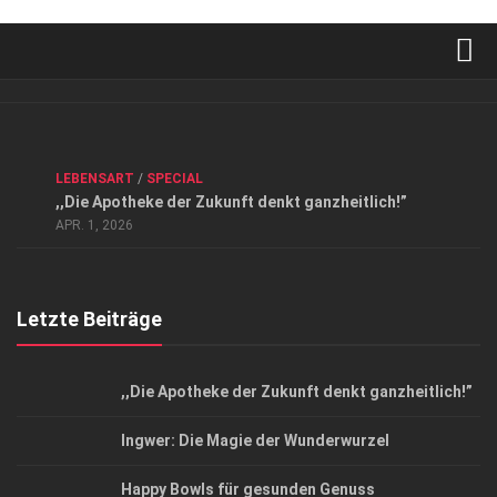
Verkaufsstellen
Kontakt, Impressum und Rechtliche Angaben
ANZEIGE
/
FORUM GESUNDHEIT
/
GESUND & SCHÖN
/
LEBENSART
/
SPECIAL
Datenschutzerklärung
,,Die Apotheke der Zukunft denkt ganzheitlich!”
Top Magazin Dresden / Ostsachsen
APR. 1, 2026
Letzte Beiträge
,,Die Apotheke der Zukunft denkt ganzheitlich!”
Ingwer: Die Magie der Wunderwurzel
Happy Bowls für gesunden Genuss