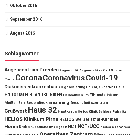
Oktober 2016
September 2016
August 2016
Schlagwörter
Augencentrum Dresden
Augenoptik
Augenoptiker
Carl Gustav
Corona
Coronavirus
Covid-19
Carus
Diakonissenkrankenhaus
Digitalisierung
Dr. Katja Scarlett Daub
Editorial
ELBLANDKLINIKEN
Elblandklinikum
Elblandklinikum
Ernährung
Meißen
Erik Bodendieck
Gesundheitszentrum
Haus 32
Grußwort
Hautkrebs
Helios Klinik Schloss Pulsnitz
HELIOS Klinikum Pirna
HELIOS Weißeritztal-Kliniken
NCT/UCC
Hören
NCT
Krebs
Künstliche Intelligenz
Neues Operatives
Operatives Zentrum
Pflege