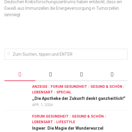
Deutschen Krebsforschungszentrums haben entdeckt, dass ein
Wirtschaft, Recht, Finanzen
Eiweiß aus Immunzellen die Energieversorgung in Tumorzellen
Zahn, Mund, Kiefer
lahmlegt.
Forum Gesundheit
Allgemein
Sehen
Innovationen
Kampf gegen Krebs
Hören
ANZEIGE
/
FORUM GESUNDHEIT
/
GESUND & SCHÖN
/
Lebensart
LEBENSART
/
SPECIAL
,,Die Apotheke der Zukunft denkt ganzheitlich!”
APR. 1, 2026
FORUM GESUNDHEIT
/
GESUND & SCHÖN
/
LEBENSART
/
LIFESTYLE
Ingwer: Die Magie der Wunderwurzel