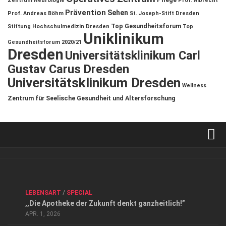
Zentrum
Neurologie
Prof. Albrecht
Prävention
Sehen
Prof. Andreas Böhm
St. Joseph-Stift Dresden
Top Gesundheitsforum
Stiftung Hochschulmedizin Dresden
Top
Uniklinikum
Gesundheitsforum 2020/21
Dresden
Universitätsklinikum Carl
Gustav Carus Dresden
Universitätsklinikum Dresden
Wellness
Zentrum für Seelische Gesundheit und Altersforschung
Verkaufsstellen
Kontakt, Impressum und Rechtliche Angaben
ANZEIGE
/
FORUM GESUNDHEIT
/
GESUND & SCHÖN
/
LEBENSART
/
SPECIAL
Datenschutzerklärung
,,Die Apotheke der Zukunft denkt ganzheitlich!”
Top Magazin Dresden / Ostsachsen
APR. 1, 2026