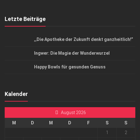
Letzte Beiträge
,,Die Apotheke der Zukunft denkt ganzheitlich!”
Ingwer: Die Magie der Wunderwurzel
Happy Bowls für gesunden Genuss
Kalender
August 2026
M
D
M
D
F
S
S
1
2