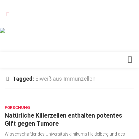
Verkaufsstellen
Kontakt, Impressum und Rechtliche Angaben
Datenschutzerklärung
Top Magazin Dresden / Ostsachsen
Blick ins Innere
Tagged:
Eiweiß aus Immunzellen
Forschung
SEP. 7, 2016
Herz & Kreislauf
FORSCHUNG
Orthopädie
Natürliche Killerzellen enthalten potentes
Schönheit & Wohlbefinden
Gift gegen Tumore
Special
Wissenschaftler des Universitätsklinikums Heidelberg und des