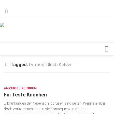
Verkaufsstellen
Kontakt, Impressum und Rechtliche Angaben
Datenschutzerklärung
Top Magazin Dresden / Ostsachsen
Blick ins Innere
Tagged:
Dr. med. Ulrich Keßler
Forschung
AUG. 26, 2017
Herz & Kreislauf
ANZEIGE
Orthopädie
/
KLINIKEN
Für feste Knochen
Schönheit & Wohlbefinden
Erkrankungen der Nebenschilddrüsen sind selten. Wenn sie aber
Special
doch vorkommen, haben sie Konse­quenzen für das