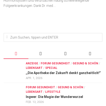
Hormonsystem und verursachen häufig schwerwiegende
Wirtschaft, Recht, Finanzen
Folgeerkrankungen. Dank Dr. med....
Zahn, Mund, Kiefer
Forum Gesundheit
Allgemein
Sehen
Innovationen
Kampf gegen Krebs
Hören
ANZEIGE
/
FORUM GESUNDHEIT
/
GESUND & SCHÖN
/
LEBENSART
/
SPECIAL
Lebensart
,,Die Apotheke der Zukunft denkt ganzheitlich!”
APR. 1, 2026
FORUM GESUNDHEIT
/
GESUND & SCHÖN
/
LEBENSART
/
LIFESTYLE
Ingwer: Die Magie der Wunderwurzel
FEB. 13, 2026