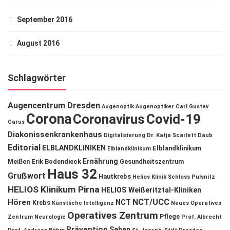
September 2016
August 2016
Schlagwörter
Augencentrum Dresden
Augenoptik
Augenoptiker
Carl Gustav
Corona
Coronavirus
Covid-19
Carus
Diakonissenkrankenhaus
Digitalisierung
Dr. Katja Scarlett Daub
Editorial
ELBLANDKLINIKEN
Elblandklinikum
Elblandklinikum
Ernährung
Meißen
Erik Bodendieck
Gesundheitszentrum
Haus 32
Grußwort
Hautkrebs
Helios Klinik Schloss Pulsnitz
HELIOS Klinikum Pirna
HELIOS Weißeritztal-Kliniken
NCT/UCC
Hören
NCT
Krebs
Künstliche Intelligenz
Neues Operatives
Operatives Zentrum
Pflege
Zentrum
Neurologie
Prof. Albrecht
Prävention
Sehen