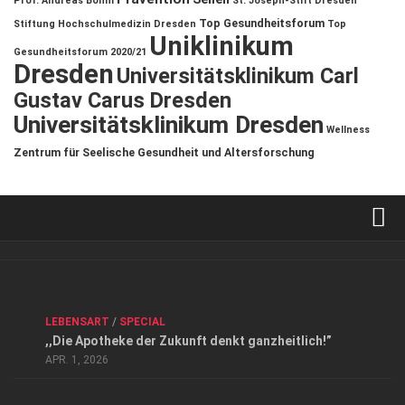
Prof. Andreas Böhm
St. Joseph-Stift Dresden
Top Gesundheitsforum
Stiftung Hochschulmedizin Dresden
Top
Uniklinikum
Gesundheitsforum 2020/21
Dresden
Universitätsklinikum Carl
Gustav Carus Dresden
Universitätsklinikum Dresden
Wellness
Zentrum für Seelische Gesundheit und Altersforschung
Verkaufsstellen
Kontakt, Impressum und Rechtliche Angaben
ANZEIGE
/
FORUM GESUNDHEIT
/
GESUND & SCHÖN
/
LEBENSART
/
SPECIAL
Datenschutzerklärung
,,Die Apotheke der Zukunft denkt ganzheitlich!”
Top Magazin Dresden / Ostsachsen
APR. 1, 2026