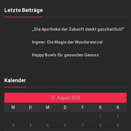
Letzte Beiträge
,,Die Apotheke der Zukunft denkt ganzheitlich!”
Ingwer: Die Magie der Wunderwurzel
Happy Bowls für gesunden Genuss
Kalender
August 2026
M
D
M
D
F
S
S
1
2
3
4
5
6
7
8
9