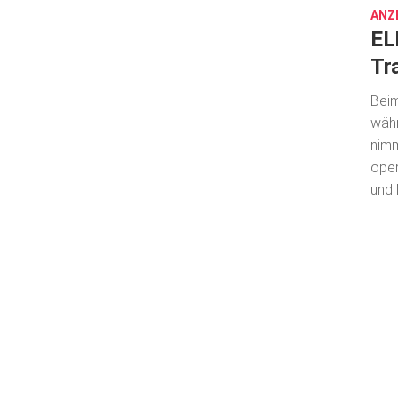
ANZ
EL
Tr
Beim
währ
nimm
oper
und 