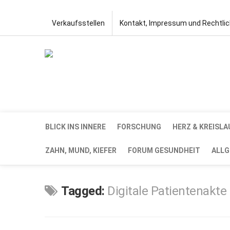
Verkaufsstellen
Kontakt, Impressum und Rechtli
BLICK INS INNERE
FORSCHUNG
HERZ & KREISLA
ZAHN, MUND, KIEFER
FORUM GESUNDHEIT
ALLG
Tagged:
Digitale Patientenakte
SEP.
7,
2021