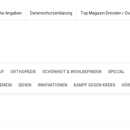
che Angaben
Datenschutzerklärung
Top Magazin Dresden / O
UF
ORTHOPÄDIE
SCHÖNHEIT & WOHLBEFINDEN
SPECIAL
EMEIN
SEHEN
INNOVATIONEN
KAMPF GEGEN KREBS
HÖR