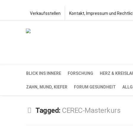
Verkaufsstellen
Kontakt, Impressum und Rechtli
BLICK INS INNERE
FORSCHUNG
HERZ & KREISLA
ZAHN, MUND, KIEFER
FORUM GESUNDHEIT
ALLG
Tagged:
CEREC-Master­kurs
SEP.
14,
2023