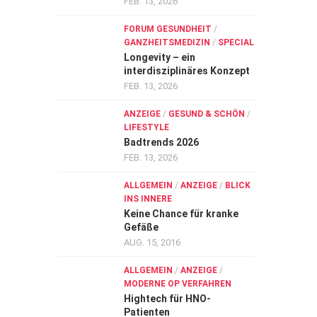
FEB. 13, 2026
FORUM GESUNDHEIT
/
GANZHEITSMEDIZIN
/
SPECIAL
Longevity – ein
interdisziplinäres Konzept
FEB. 13, 2026
ANZEIGE
/
GESUND & SCHÖN
/
LIFESTYLE
Badtrends 2026
FEB. 13, 2026
ALLGEMEIN
/
ANZEIGE
/
BLICK
INS INNERE
Keine Chance für kranke
Gefäße
AUG. 15, 2016
ALLGEMEIN
/
ANZEIGE
/
MODERNE OP VERFAHREN
Hightech für HNO-
Patienten