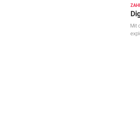
ZAHN
Di
Mit 
expl