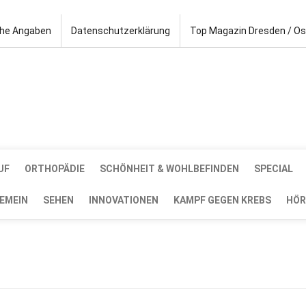
che Angaben
Datenschutzerklärung
Top Magazin Dresden / O
UF
ORTHOPÄDIE
SCHÖNHEIT & WOHLBEFINDEN
SPECIAL
EMEIN
SEHEN
INNOVATIONEN
KAMPF GEGEN KREBS
HÖR