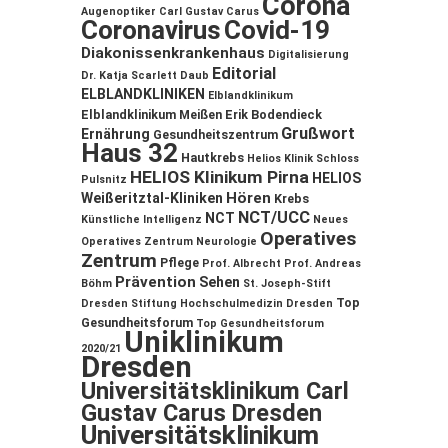
Corona
Augenoptiker
Carl Gustav Carus
Coronavirus
Covid-19
Diakonissenkrankenhaus
Digitalisierung
Editorial
Dr. Katja Scarlett Daub
ELBLANDKLINIKEN
Elblandklinikum
Elblandklinikum Meißen
Erik Bodendieck
Grußwort
Ernährung
Gesundheitszentrum
Haus 32
Hautkrebs
Helios Klinik Schloss
HELIOS Klinikum Pirna
HELIOS
Pulsnitz
Hören
Weißeritztal-Kliniken
Krebs
NCT/UCC
NCT
Künstliche Intelligenz
Neues
Operatives
Operatives Zentrum
Neurologie
Zentrum
Pflege
Prof. Albrecht
Prof. Andreas
Prävention
Sehen
Böhm
St. Joseph-Stift
Top
Dresden
Stiftung Hochschulmedizin Dresden
Gesundheitsforum
Top Gesundheitsforum
Uniklinikum
2020/21
Dresden
Universitätsklinikum Carl
Gustav Carus Dresden
Universitätsklinikum