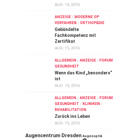
AUG. 15, 2016
ANZEIGE
/
MODERNE OP
VERFAHREN
/
ORTHOPÄDIE
Gebündelte
Fachkompetenz mit
Zertifikat
AUG. 15, 2016
ALLGEMEIN
/
ANZEIGE
/
FORUM
GESUNDHEIT
Wenn das Kind „besonders“
ist
AUG. 15, 2016
ALLGEMEIN
/
ANZEIGE
/
FORUM
GESUNDHEIT
/
KLINIKEN
/
REHABILITATION
Zurück ins Leben
AUG. 15, 2016
Augencentrum Dresden
Augenoptik