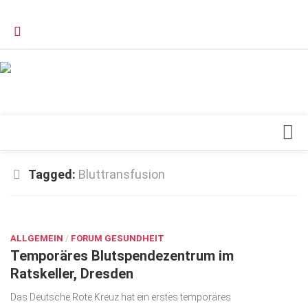
Verkaufsstellen
Kontakt, Impressum und Rechtliche Angaben
Datenschutzerklärung
Top Magazin Dresden / Ostsachsen
Blick ins Innere
Tagged:
Bluttransfusion
Forschung
APR. 1, 2020
Herz & Kreislauf
ALLGEMEIN
Orthopädie
/
FORUM GESUNDHEIT
Temporäres Blutspendezentrum im
Schönheit & Wohlbefinden
Ratskeller, Dresden
Special
Das Deutsche Rote Kreuz hat ein erstes temporäres