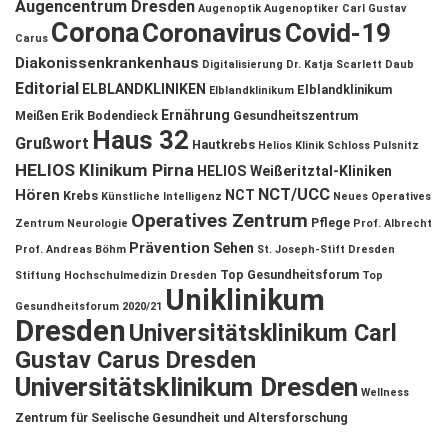
Augencentrum Dresden
Augenoptik
Augenoptiker
Carl Gustav
Corona
Coronavirus
Covid-19
Carus
Diakonissenkrankenhaus
Digitalisierung
Dr. Katja Scarlett Daub
Editorial
ELBLANDKLINIKEN
Elblandklinikum
Elblandklinikum
Ernährung
Meißen
Erik Bodendieck
Gesundheitszentrum
Haus 32
Grußwort
Hautkrebs
Helios Klinik Schloss Pulsnitz
HELIOS Klinikum Pirna
HELIOS Weißeritztal-Kliniken
NCT/UCC
Hören
NCT
Krebs
Künstliche Intelligenz
Neues Operatives
Operatives Zentrum
Pflege
Zentrum
Neurologie
Prof. Albrecht
Prävention
Sehen
Prof. Andreas Böhm
St. Joseph-Stift Dresden
Top Gesundheitsforum
Stiftung Hochschulmedizin Dresden
Top
Uniklinikum
Gesundheitsforum 2020/21
Dresden
Universitätsklinikum Carl
Gustav Carus Dresden
Universitätsklinikum Dresden
Wellness
Zentrum für Seelische Gesundheit und Altersforschung