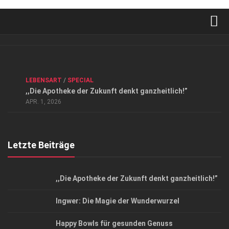
Verkaufsstellen
Kontakt, Impressum und Rechtliche Angaben
ANZEIGE
/
FORUM GESUNDHEIT
/
GESUND & SCHÖN
/
LEBENSART
/
SPECIAL
Datenschutzerklärung
,,Die Apotheke der Zukunft denkt ganzheitlich!”
Top Magazin Dresden / Ostsachsen
APR. 1, 2026
Letzte Beiträge
,,Die Apotheke der Zukunft denkt ganzheitlich!”
Ingwer: Die Magie der Wunderwurzel
Happy Bowls für gesunden Genuss