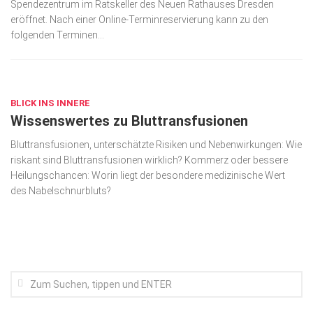
Spendezentrum im Ratskeller des Neuen Rathauses Dresden
Wirtschaft, Recht, Finanzen
eröffnet. Nach einer Online-Terminreservierung kann zu den
Zahn, Mund, Kiefer
folgenden Terminen...
Forum Gesundheit
AUG. 28, 2017
Allgemein
BLICK INS INNERE
Sehen
Wissenswertes zu Bluttransfusionen
Innovationen
Bluttransfusionen, unterschätzte Risiken und Nebenwirkungen: Wie
riskant sind Bluttransfusionen wirklich? Kommerz oder bessere
Kampf gegen Krebs
Heilungschancen: Worin liegt der besondere medizinische Wert
Hören
des Nabelschnurbluts?
Lebensart