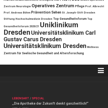
Operatives Zentrum
Pflege
Zentrum
Neurologie
Prof. Albrecht
Prävention
Sehen
Prof. Andreas Böhm
St. Joseph-Stift Dresden
Top Gesundheitsforum
Stiftung Hochschulmedizin Dresden
Top
Uniklinikum
Gesundheitsforum 2020/21
Dresden
Universitätsklinikum Carl
Gustav Carus Dresden
Universitätsklinikum Dresden
Wellness
Zentrum für Seelische Gesundheit und Altersforschung
Verkaufsstellen
Kontakt, Impressum und Rechtliche Angaben
ANZEIGE
/
FORUM GESUNDHEIT
/
GESUND & SCHÖN
/
LEBENSART
/
SPECIAL
Datenschutzerklärung
,,Die Apotheke der Zukunft denkt ganzheitlich!”