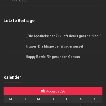
Top Magazin Dresden / Ostsachsen
APR. 1, 2026
Letzte Beiträge
,,Die Apotheke der Zukunft denkt ganzheitlich!”
Ingwer: Die Magie der Wunderwurzel
Happy Bowls für gesunden Genuss
Kalender
August 2026
M
D
M
D
F
S
S