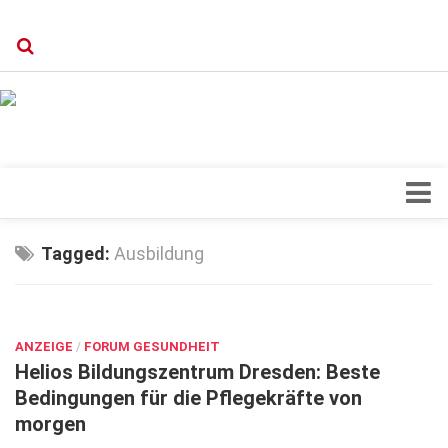
Verkaufsstellen
Kontakt, Impressum und Rechtliche Angaben
Datenschutzerklärung
Top Magazin Dresden / Ostsachsen
Blick ins Innere
Tagged:
Ausbildung
Forschung
SEP. 13, 2022
Herz & Kreislauf
ANZEIGE
Orthopädie
/
FORUM GESUNDHEIT
Helios Bildungszentrum Dresden: Beste
Schönheit & Wohlbefinden
Bedingungen für die Pflegekräfte von
morgen
Special