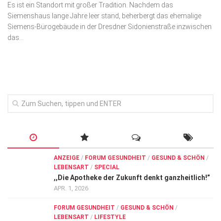
Es ist ein Standort mit großer Tradition. Nachdem das
Wirtschaft, Recht, Finanzen
Siemenshaus lange Jahre leer stand, beherbergt das ehemalige
Zahn, Mund, Kiefer
Siemens-Bürogebäude in der Dresd­ner Sidonienstraße inzwischen
das...
Forum Gesundheit
Allgemein
Sehen
Innovationen
Kampf gegen Krebs
Hören
Lebensart
ANZEIGE
/
FORUM GESUNDHEIT
/
GESUND & SCHÖN
/
LEBENSART
/
SPECIAL
,,Die Apotheke der Zukunft denkt ganzheitlich!”
APR. 1, 2026
FORUM GESUNDHEIT
/
GESUND & SCHÖN
/
LEBENSART
/
LIFESTYLE