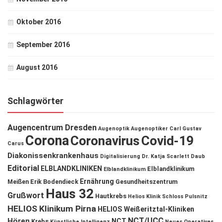
Oktober 2016
September 2016
August 2016
Schlagwörter
Augencentrum Dresden
Augenoptik
Augenoptiker
Carl Gustav
Corona
Coronavirus
Covid-19
Carus
Diakonissenkrankenhaus
Digitalisierung
Dr. Katja Scarlett Daub
Editorial
ELBLANDKLINIKEN
Elblandklinikum
Elblandklinikum
Ernährung
Meißen
Erik Bodendieck
Gesundheitszentrum
Haus 32
Grußwort
Hautkrebs
Helios Klinik Schloss Pulsnitz
HELIOS Klinikum Pirna
HELIOS Weißeritztal-Kliniken
NCT/UCC
Hören
NCT
Krebs
Künstliche Intelligenz
Neues Operatives