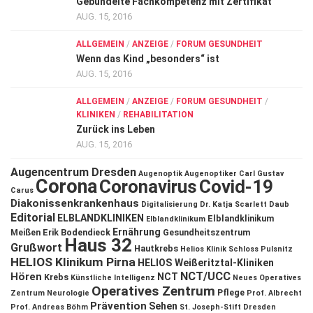
Gebündelte Fachkompetenz mit Zertifikat
AUG. 15, 2016
ALLGEMEIN
/
ANZEIGE
/
FORUM GESUNDHEIT
Wenn das Kind „besonders“ ist
AUG. 15, 2016
ALLGEMEIN
/
ANZEIGE
/
FORUM GESUNDHEIT
/
KLINIKEN
/
REHABILITATION
Zurück ins Leben
AUG. 15, 2016
Augencentrum Dresden
Augenoptik
Augenoptiker
Carl Gustav
Corona
Coronavirus
Covid-19
Carus
Diakonissenkrankenhaus
Digitalisierung
Dr. Katja Scarlett Daub
Editorial
ELBLANDKLINIKEN
Elblandklinikum
Elblandklinikum
Ernährung
Meißen
Erik Bodendieck
Gesundheitszentrum
Haus 32
Grußwort
Hautkrebs
Helios Klinik Schloss Pulsnitz
HELIOS Klinikum Pirna
HELIOS Weißeritztal-Kliniken
NCT/UCC
Hören
NCT
Krebs
Künstliche Intelligenz
Neues Operatives
Operatives Zentrum
Pflege
Zentrum
Neurologie
Prof. Albrecht
Prävention
Sehen
Prof. Andreas Böhm
St. Joseph-Stift Dresden