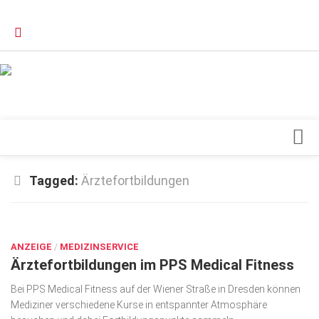
Verkaufsstellen
Kontakt, Impressum und Rechtliche Angaben
Datenschutzerklärung
Top Magazin Dresden / Ostsachsen
Blick ins Innere
Tagged:
Ärztefortbildungen
Forschung
SEP. 1, 2021
Herz & Kreislauf
ANZEIGE
Orthopädie
/
MEDIZINSERVICE
Ärztefortbildungen im PPS Medical Fitness
Schönheit & Wohlbefinden
Bei PPS Medical Fitness auf der Wiener Straße in Dresden können
Special
Mediziner verschiedene Kurse in entspannter Atmosphäre