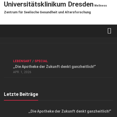
Universitätsklinikum Dresden
Wellness
Zentrum für Seelische Gesundheit und Altersforschung
Verkaufsstellen
Kontakt, Impressum und Rechtliche Angaben
ANZEIGE
/
FORUM GESUNDHEIT
/
GESUND & SCHÖN
/
LEBENSART
/
SPECIAL
Datenschutzerklärung
,,Die Apotheke der Zukunft denkt ganzheitlich!”
Top Magazin Dresden / Ostsachsen
APR. 1, 2026
Letzte Beiträge
,,Die Apotheke der Zukunft denkt ganzheitlich!”