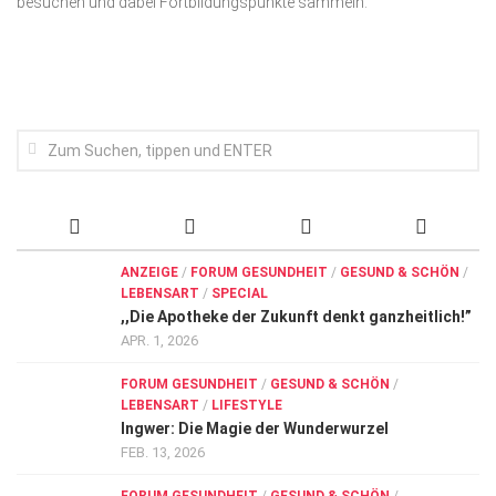
besuchen und dabei Fortbildungspunkte sammeln.
Wirtschaft, Recht, Finanzen
Zahn, Mund, Kiefer
Forum Gesundheit
Allgemein
Sehen
Innovationen
Kampf gegen Krebs
ANZEIGE
/
FORUM GESUNDHEIT
/
GESUND & SCHÖN
/
LEBENSART
/
SPECIAL
Hören
,,Die Apotheke der Zukunft denkt ganzheitlich!”
Lebensart
APR. 1, 2026
FORUM GESUNDHEIT
/
GESUND & SCHÖN
/
LEBENSART
/
LIFESTYLE
Ingwer: Die Magie der Wunderwurzel
FEB. 13, 2026