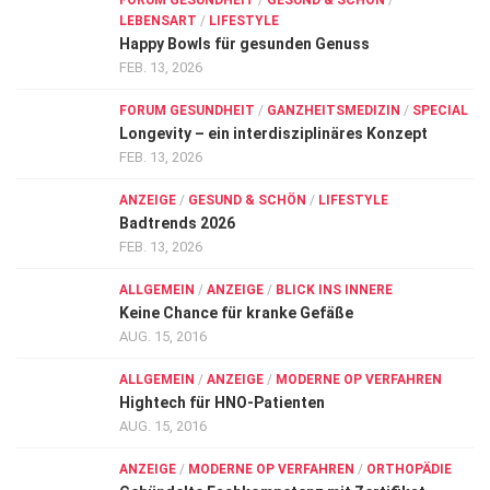
FORUM GESUNDHEIT
/
GESUND & SCHÖN
/
LEBENSART
/
LIFESTYLE
Happy Bowls für gesunden Genuss
FEB. 13, 2026
FORUM GESUNDHEIT
/
GANZHEITSMEDIZIN
/
SPECIAL
Longevity – ein interdisziplinäres Konzept
FEB. 13, 2026
ANZEIGE
/
GESUND & SCHÖN
/
LIFESTYLE
Badtrends 2026
FEB. 13, 2026
ALLGEMEIN
/
ANZEIGE
/
BLICK INS INNERE
Keine Chance für kranke Gefäße
AUG. 15, 2016
ALLGEMEIN
/
ANZEIGE
/
MODERNE OP VERFAHREN
Hightech für HNO-Patienten
AUG. 15, 2016
ANZEIGE
/
MODERNE OP VERFAHREN
/
ORTHOPÄDIE