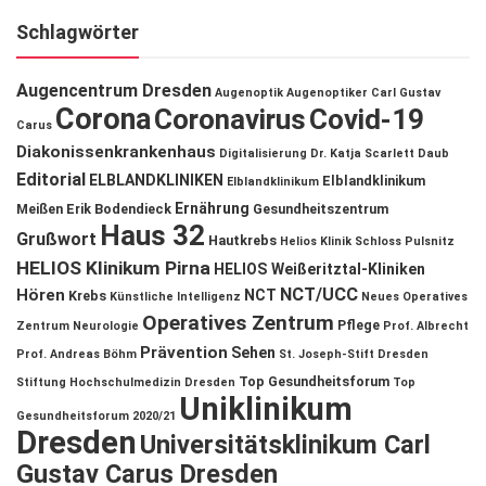
Schlagwörter
Augencentrum Dresden
Augenoptik
Augenoptiker
Carl Gustav
Corona
Coronavirus
Covid-19
Carus
Diakonissenkrankenhaus
Digitalisierung
Dr. Katja Scarlett Daub
Editorial
ELBLANDKLINIKEN
Elblandklinikum
Elblandklinikum
Ernährung
Meißen
Erik Bodendieck
Gesundheitszentrum
Haus 32
Grußwort
Hautkrebs
Helios Klinik Schloss Pulsnitz
HELIOS Klinikum Pirna
HELIOS Weißeritztal-Kliniken
NCT/UCC
Hören
NCT
Krebs
Künstliche Intelligenz
Neues Operatives
Operatives Zentrum
Pflege
Zentrum
Neurologie
Prof. Albrecht
Prävention
Sehen
Prof. Andreas Böhm
St. Joseph-Stift Dresden
Top Gesundheitsforum
Stiftung Hochschulmedizin Dresden
Top
Uniklinikum
Gesundheitsforum 2020/21
Dresden
Universitätsklinikum Carl
Gustav Carus Dresden