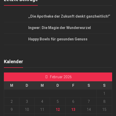
,,Die Apotheke der Zukunft denkt ganzheitlich!”
Ingwer: Die Magie der Wunderwurzel
Happy Bowls für gesunden Genuss
Kalender
Februar 2026
M
D
M
D
F
S
S
1
2
3
4
5
6
7
8
9
10
11
12
13
14
15