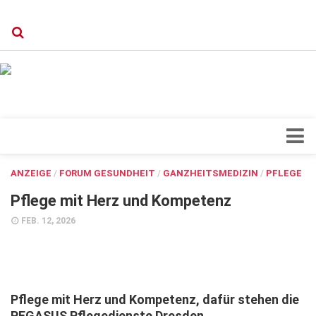
Verkaufsstellen
Kontakt, Impressum und Rechtliche Angaben
Datenschutzerklärung
Top Magazin Dresden / Ostsachsen
Blick ins Innere
ANZEIGE
/
FORUM GESUNDHEIT
/
GANZHEITSMEDIZIN
/
PFLEGE
Forschung
Pflege mit Herz und Kompetenz
Herz & Kreislauf
FEB. 12, 2026
Orthopädie
Schönheit & Wohlbefinden
Special
Pflege mit Herz und Kompetenz, dafür stehen die
PEGASUS Pflegedienste Dresden