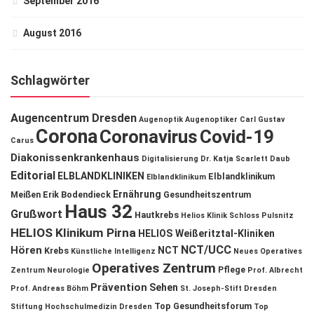
September 2016
August 2016
Schlagwörter
Augencentrum Dresden
Augenoptik
Augenoptiker
Carl Gustav
Corona
Coronavirus
Covid-19
Carus
Diakonissenkrankenhaus
Digitalisierung
Dr. Katja Scarlett Daub
Editorial
ELBLANDKLINIKEN
Elblandklinikum
Elblandklinikum
Ernährung
Meißen
Erik Bodendieck
Gesundheitszentrum
Haus 32
Grußwort
Hautkrebs
Helios Klinik Schloss Pulsnitz
HELIOS Klinikum Pirna
HELIOS Weißeritztal-Kliniken
NCT/UCC
Hören
NCT
Krebs
Künstliche Intelligenz
Neues Operatives
Operatives Zentrum
Pflege
Zentrum
Neurologie
Prof. Albrecht
Prävention
Sehen
Prof. Andreas Böhm
St. Joseph-Stift Dresden
Top Gesundheitsforum
Stiftung Hochschulmedizin Dresden
Top