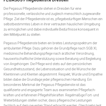
Wirtschaft, Recht, Finanzen
Die Pegasus Pflegedienste stehen in Dresden für eine
Zahn, Mund, Kiefer
professionelle, verlässliche und zugleich menschlich zugewandte
Pflege. Ziel der Pflege­dienste ist es, pflege­­bedürftigen Menschen ein
Forum Gesundheit
selbstbestimmtes Leben in ihrer vertrauten häuslichen Umgebung
Allgemein
zu ermög­lichen und dabei individuelle Bedürfnisse konsequent in
den Mittelpunkt zu stellen.
Sehen
Pegasus Pflegedienste bieten ein breites Leistungsspektrum der
Innovationen
ambulanten Pflege. Dazu gehören die Grundpflege nach SGB XI,
medizinische Behandlungspflege nach ärztlicher Ver­ordnung,
Kampf gegen Krebs
hauswirtschaftliche Unterstützung sowie Beratung und Begleitung
Hören
von Angehörigen. Die Pflege wird stets auf den persönlichen
Gesundheitszustand, die Lebenssituation und die Wünsche der
Lebensart
Klientinnen und Klienten abgestimmt. Respekt, Würde und Empathie
bilden dabei die Grundlage jeder pflegerischen Hand­lung. Ein
besonderes Merkmal der Pegasus Pflege­dienste ist das
qualifizierte und engagierte Team aus examinierten Pflege­fach­
kräften und erfahrenen Pflegehilfskräften. Regel­mäßige Fort- und
Weiterbildungen stellen sicher, dass pflegerische Leistun­gen
fachlich auf dem neuesten Stand erbracht werden. Gleich­zeitig legt