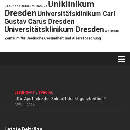
Uniklinikum
Gesundheitsforum 2020/21
Dresden
Universitätsklinikum Carl
Gustav Carus Dresden
Universitätsklinikum Dresden
Wellness
Zentrum für Seelische Gesundheit und Altersforschung
Verkaufsstellen
Kontakt, Impressum und Rechtliche Angaben
ANZEIGE
/
FORUM GESUNDHEIT
/
GESUND & SCHÖN
/
LEBENSART
/
SPECIAL
Datenschutzerklärung
,,Die Apotheke der Zukunft denkt ganzheitlich!”
Top Magazin Dresden / Ostsachsen
APR. 1, 2026
Letzte Beiträge