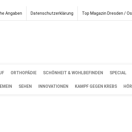
che Angaben
Datenschutzerklärung
Top Magazin Dresden / O
UF
ORTHOPÄDIE
SCHÖNHEIT & WOHLBEFINDEN
SPECIAL
EMEIN
SEHEN
INNOVATIONEN
KAMPF GEGEN KREBS
HÖR