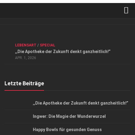
Verkaufsstellen
Kontakt, Impressum und Rechtliche Angaben
ANZEIGE
/
FORUM GESUNDHEIT
/
GESUND & SCHÖN
/
LEBENSART
/
SPECIAL
Datenschutzerklärung
,,Die Apotheke der Zukunft denkt ganzheitlich!”
Top Magazin Dresden / Ostsachsen
APR. 1, 2026
Letzte Beiträge
,,Die Apotheke der Zukunft denkt ganzheitlich!”
Ingwer: Die Magie der Wunderwurzel
Happy Bowls für gesunden Genuss