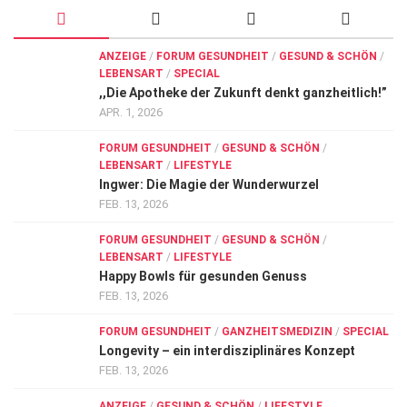
ANZEIGE
/
FORUM GESUNDHEIT
/
GESUND & SCHÖN
/
LEBENSART
/
SPECIAL
,,Die Apotheke der Zukunft denkt ganzheitlich!”
APR. 1, 2026
FORUM GESUNDHEIT
/
GESUND & SCHÖN
/
LEBENSART
/
LIFESTYLE
Ingwer: Die Magie der Wunderwurzel
FEB. 13, 2026
FORUM GESUNDHEIT
/
GESUND & SCHÖN
/
LEBENSART
/
LIFESTYLE
Happy Bowls für gesunden Genuss
FEB. 13, 2026
FORUM GESUNDHEIT
/
GANZHEITSMEDIZIN
/
SPECIAL
Longevity – ein interdisziplinäres Konzept
FEB. 13, 2026
ANZEIGE
/
GESUND & SCHÖN
/
LIFESTYLE