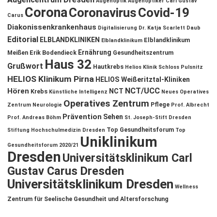
Augenoptik
Augenoptiker
Carl Gustav
Corona
Coronavirus
Covid-19
Carus
Diakonissenkrankenhaus
Digitalisierung
Dr. Katja Scarlett Daub
Editorial
ELBLANDKLINIKEN
Elblandklinikum
Elblandklinikum
Ernährung
Meißen
Erik Bodendieck
Gesundheitszentrum
Haus 32
Grußwort
Hautkrebs
Helios Klinik Schloss Pulsnitz
HELIOS Klinikum Pirna
HELIOS Weißeritztal-Kliniken
NCT/UCC
Hören
NCT
Krebs
Künstliche Intelligenz
Neues Operatives
Operatives Zentrum
Pflege
Zentrum
Neurologie
Prof. Albrecht
Prävention
Sehen
Prof. Andreas Böhm
St. Joseph-Stift Dresden
Top Gesundheitsforum
Stiftung Hochschulmedizin Dresden
Top
Uniklinikum
Gesundheitsforum 2020/21
Dresden
Universitätsklinikum Carl
Gustav Carus Dresden
Universitätsklinikum Dresden
Wellness
Zentrum für Seelische Gesundheit und Altersforschung