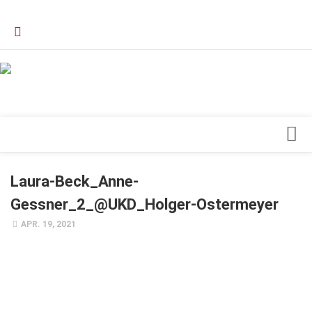
Verkaufsstellen
Kontakt, Impressum und Rechtliche Angaben
Datenschutzerklärung
Top Magazin Dresden / Ostsachsen
Blick ins Innere
Laura-Beck_Anne-
Forschung
Gessner_2_@UKD_Holger-Ostermeyer
Herz & Kreislauf
APR. 19, 2021
Orthopädie
Schönheit & Wohlbefinden
Special