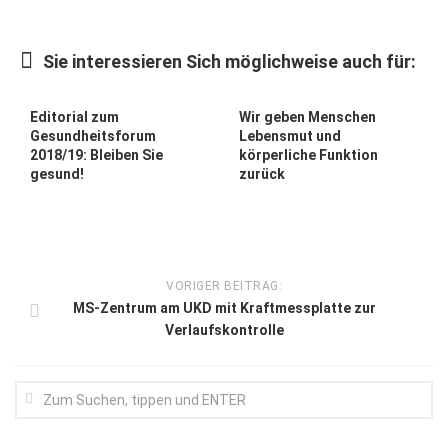
Wirtschaft, Recht, Finanzen
Zahn, Mund, Kiefer
Sie interessieren Sich möglichweise auch für:
Forum Gesundheit
Editorial zum
Wir geben Menschen
Allgemein
Gesundheitsforum
Lebens­mut und
2018/19: Bleiben Sie
körperliche Funktion
Sehen
gesund!
zurück
Innovationen
Kampf gegen Krebs
Hören
VORIGER BEITRAG:
Lebensart
MS-Zentrum am UKD mit Kraftmessplatte zur
Verlaufskontrolle