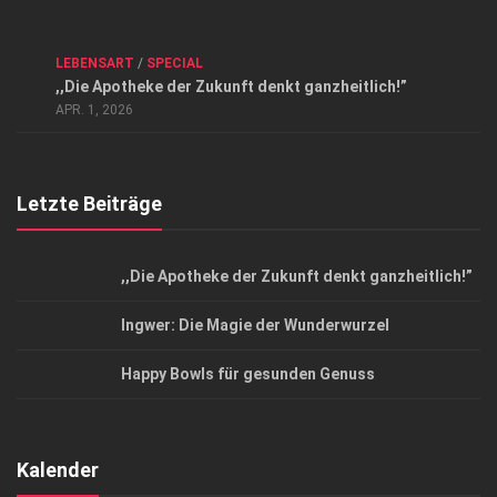
Kontakt, Impressum und Rechtliche Angaben
ANZEIGE
/
FORUM GESUNDHEIT
/
GESUND & SCHÖN
/
LEBENSART
/
SPECIAL
Datenschutzerklärung
,,Die Apotheke der Zukunft denkt ganzheitlich!”
Top Magazin Dresden / Ostsachsen
APR. 1, 2026
Letzte Beiträge
,,Die Apotheke der Zukunft denkt ganzheitlich!”
Ingwer: Die Magie der Wunderwurzel
Happy Bowls für gesunden Genuss
Kalender