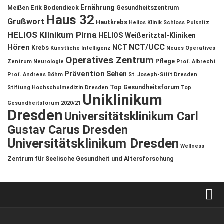
Ernährung
Meißen
Erik Bodendieck
Gesundheitszentrum
Haus 32
Grußwort
Hautkrebs
Helios Klinik Schloss Pulsnitz
HELIOS Klinikum Pirna
HELIOS Weißeritztal-Kliniken
NCT/UCC
Hören
NCT
Krebs
Künstliche Intelligenz
Neues Operatives
Operatives Zentrum
Pflege
Zentrum
Neurologie
Prof. Albrecht
Prävention
Sehen
Prof. Andreas Böhm
St. Joseph-Stift Dresden
Top Gesundheitsforum
Stiftung Hochschulmedizin Dresden
Top
Uniklinikum
Gesundheitsforum 2020/21
Dresden
Universitätsklinikum Carl
Gustav Carus Dresden
Universitätsklinikum Dresden
Wellness
Zentrum für Seelische Gesundheit und Altersforschung
Verkaufsstellen