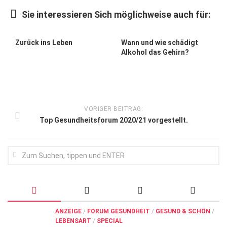
Wirtschaft, Recht, Finanzen
Sie interessieren Sich möglichweise auch für:
Zahn, Mund, Kiefer
Forum Gesundheit
Zurück ins Leben
Wann und wie schädigt
Alkohol das Gehirn?
Allgemein
Sehen
Innovationen
VORIGER BEITRAG:
Kampf gegen Krebs
Top Gesundheitsforum 2020/21 vorgestellt.
Hören
Lebensart
ANZEIGE
/
FORUM GESUNDHEIT
/
GESUND & SCHÖN
/
LEBENSART
/
SPECIAL