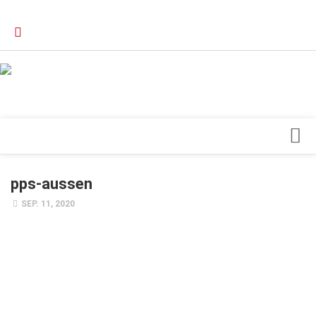
Verkaufsstellen
Kontakt, Impressum und Rechtliche Angaben
Datenschutzerklärung
Top Magazin Dresden / Ostsachsen
Blick ins Innere
pps-aussen
Forschung
SEP. 11, 2020
Herz & Kreislauf
Orthopädie
Schönheit & Wohlbefinden
Special