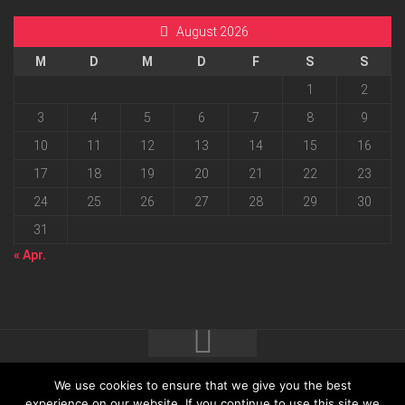
August 2026
M
D
M
D
F
S
S
1
2
3
4
5
6
7
8
9
10
11
12
13
14
15
16
17
18
19
20
21
22
23
24
25
26
27
28
29
30
31
« Apr.
We use cookies to ensure that we give you the best
2026 progressmedia Verlag & Werbeagentur GmbH • Bautzner
experience on our website. If you continue to use this site we