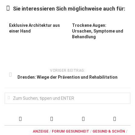
Wirtschaft, Recht, Finanzen
Sie interessieren Sich möglichweise auch für:
Zahn, Mund, Kiefer
Forum Gesundheit
Exklusive Architektur aus
Trockene Augen:
einer Hand
Ursachen, Symptome und
Allgemein
Behandlung
Sehen
Innovationen
Kampf gegen Krebs
VORIGER BEITRAG:
Dresden: Wiege der Prävention und Rehabilitation
Hören
Lebensart
ANZEIGE
/
FORUM GESUNDHEIT
/
GESUND & SCHÖN
/