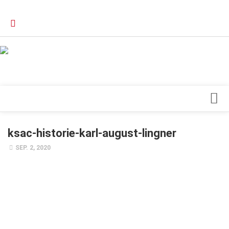
Verkaufsstellen
Kontakt, Impressum und Rechtliche Angaben
Datenschutzerklärung
Top Magazin Dresden / Ostsachsen
Blick ins Innere
ksac-historie-karl-august-lingner
Forschung
SEP. 2, 2020
Herz & Kreislauf
Orthopädie
Schönheit & Wohlbefinden
Special