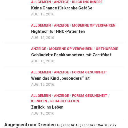
ALLGEMEIN
/
ANZEIGE
/
BLICK INS INNERE
Keine Chance für kranke Gefäße
AUG. 15, 2016
ALLGEMEIN
/
ANZEIGE
/
MODERNE OP VERFAHREN
Hightech für HNO-Patienten
AUG. 15, 2016
ANZEIGE
/
MODERNE OP VERFAHREN
/
ORTHOPÄDIE
Gebündelte Fachkompetenz mit Zertifikat
AUG. 15, 2016
ALLGEMEIN
/
ANZEIGE
/
FORUM GESUNDHEIT
Wenn das Kind „besonders“ ist
AUG. 15, 2016
ALLGEMEIN
/
ANZEIGE
/
FORUM GESUNDHEIT
/
KLINIKEN
/
REHABILITATION
Zurück ins Leben
AUG. 15, 2016
Augencentrum Dresden
Augenoptik
Augenoptiker
Carl Gustav