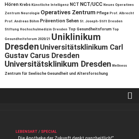
NCT/UCC
Hören
NCT
Krebs
Künstliche Intelligenz
Neues Operatives
Operatives Zentrum
Pflege
Zentrum
Neurologie
Prof. Albrecht
Prävention
Sehen
Prof. Andreas Böhm
St. Joseph-Stift Dresden
Top Gesundheitsforum
Stiftung Hochschulmedizin Dresden
Top
Uniklinikum
Gesundheitsforum 2020/21
Dresden
Universitätsklinikum Carl
Gustav Carus Dresden
Universitätsklinikum Dresden
Wellness
Zentrum für Seelische Gesundheit und Altersforschung
Verkaufsstellen
Kontakt, Impressum und Rechtliche Angaben
ANZEIGE
/
FORUM GESUNDHEIT
/
GESUND & SCHÖN
/
LEBENSART
/
SPECIAL
Datenschutzerklärung
,,Die Apotheke der Zukunft denkt ganzheitlich!”