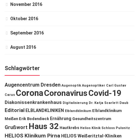
November 2016
Oktober 2016
September 2016
August 2016
Schlagwörter
Augencentrum Dresden
Augenoptik
Augenoptiker
Carl Gustav
Corona
Coronavirus
Covid-19
Carus
Diakonissenkrankenhaus
Digitalisierung
Dr. Katja Scarlett Daub
Editorial
ELBLANDKLINIKEN
Elblandklinikum
Elblandklinikum
Ernährung
Meißen
Erik Bodendieck
Gesundheitszentrum
Haus 32
Grußwort
Hautkrebs
Helios Klinik Schloss Pulsnitz
HELIOS Klinikum Pirna
HELIOS Weißeritztal-Kliniken