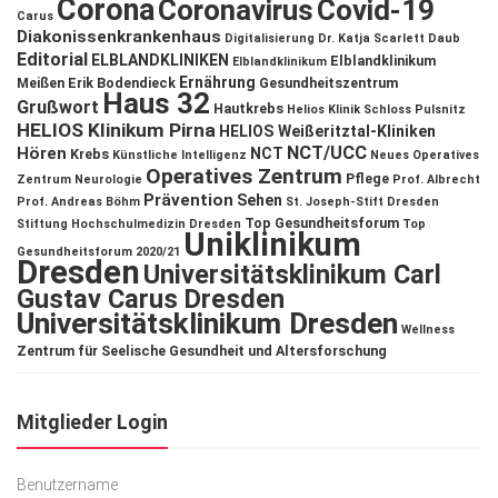
Corona
Coronavirus
Covid-19
Carus
Diakonissenkrankenhaus
Digitalisierung
Dr. Katja Scarlett Daub
Editorial
ELBLANDKLINIKEN
Elblandklinikum
Elblandklinikum
Ernährung
Meißen
Erik Bodendieck
Gesundheitszentrum
Haus 32
Grußwort
Hautkrebs
Helios Klinik Schloss Pulsnitz
HELIOS Klinikum Pirna
HELIOS Weißeritztal-Kliniken
NCT/UCC
Hören
NCT
Krebs
Künstliche Intelligenz
Neues Operatives
Operatives Zentrum
Pflege
Zentrum
Neurologie
Prof. Albrecht
Prävention
Sehen
Prof. Andreas Böhm
St. Joseph-Stift Dresden
Top Gesundheitsforum
Stiftung Hochschulmedizin Dresden
Top
Uniklinikum
Gesundheitsforum 2020/21
Dresden
Universitätsklinikum Carl
Gustav Carus Dresden
Universitätsklinikum Dresden
Wellness
Zentrum für Seelische Gesundheit und Altersforschung
Mitglieder Login
Benutzername