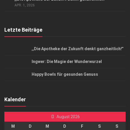
Top Magazin Dresden / Ostsachsen
APR. 1, 2026
Letzte Beiträge
,,Die Apotheke der Zukunft denkt ganzheitlich!”
Ingwer: Die Magie der Wunderwurzel
Happy Bowls für gesunden Genuss
Kalender
August 2026
M
D
M
D
F
S
S