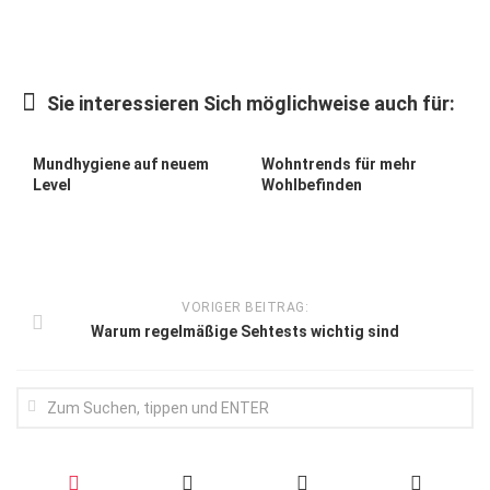
Wirtschaft, Recht, Finanzen
Zahn, Mund, Kiefer
Forum Gesundheit
Sie interessieren Sich möglichweise auch für:
Allgemein
Mundhygiene auf neuem
Wohntrends für mehr
Sehen
Level
Wohlbefinden
Innovationen
Kampf gegen Krebs
Hören
VORIGER BEITRAG:
Warum regelmäßige Sehtests wichtig sind
Lebensart