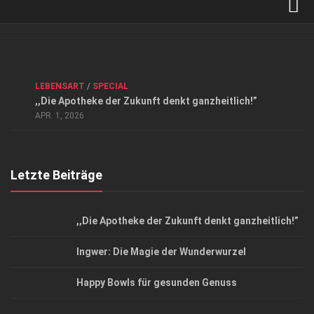
Verkaufsstellen
Kontakt, Impressum und Rechtliche Angaben
ANZEIGE
/
FORUM GESUNDHEIT
/
GESUND & SCHÖN
/
LEBENSART
/
SPECIAL
Datenschutzerklärung
,,Die Apotheke der Zukunft denkt ganzheitlich!”
Top Magazin Dresden / Ostsachsen
APR. 1, 2026
Letzte Beiträge
,,Die Apotheke der Zukunft denkt ganzheitlich!”
Ingwer: Die Magie der Wunderwurzel
Happy Bowls für gesunden Genuss