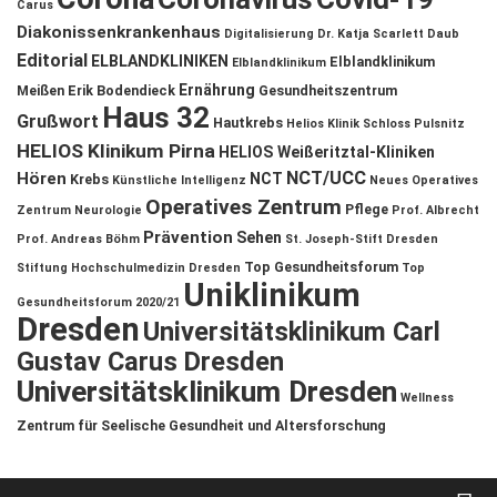
Carus
Diakonissenkrankenhaus
Digitalisierung
Dr. Katja Scarlett Daub
Editorial
ELBLANDKLINIKEN
Elblandklinikum
Elblandklinikum
Ernährung
Meißen
Erik Bodendieck
Gesundheitszentrum
Haus 32
Grußwort
Hautkrebs
Helios Klinik Schloss Pulsnitz
HELIOS Klinikum Pirna
HELIOS Weißeritztal-Kliniken
NCT/UCC
Hören
NCT
Krebs
Künstliche Intelligenz
Neues Operatives
Operatives Zentrum
Pflege
Zentrum
Neurologie
Prof. Albrecht
Prävention
Sehen
Prof. Andreas Böhm
St. Joseph-Stift Dresden
Top Gesundheitsforum
Stiftung Hochschulmedizin Dresden
Top
Uniklinikum
Gesundheitsforum 2020/21
Dresden
Universitätsklinikum Carl
Gustav Carus Dresden
Universitätsklinikum Dresden
Wellness
Zentrum für Seelische Gesundheit und Altersforschung