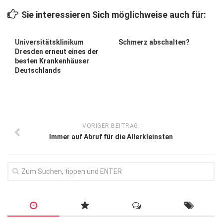
Wirtschaft, Recht, Finanzen
Sie interessieren Sich möglichweise auch für:
Zahn, Mund, Kiefer
Forum Gesundheit
Universitätsklinikum
Schmerz abschalten?
Dresden erneut eines der
Allgemein
besten Krankenhäuser
Deutschlands
Sehen
Innovationen
Kampf gegen Krebs
VORIGER BEITRAG:
Hören
Immer auf Abruf für die Allerkleinsten
Lebensart