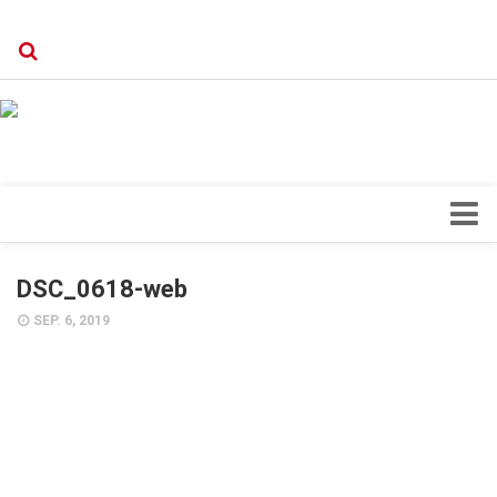
Verkaufsstellen
Kontakt, Impressum und Rechtliche Angaben
Datenschutzerklärung
Top Magazin Dresden / Ostsachsen
Blick ins Innere
DSC_0618-web
Forschung
SEP. 6, 2019
Herz & Kreislauf
Orthopädie
Schönheit & Wohlbefinden
Special