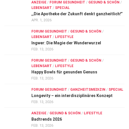
ANZEIGE
/
FORUM GESUNDHEIT
/
GESUND & SCHÖN
/
LEBENSART
/
SPECIAL
,,Die Apotheke der Zukunft denkt ganzheitlich!”
APR. 1, 2026
FORUM GESUNDHEIT
/
GESUND & SCHÖN
/
LEBENSART
/
LIFESTYLE
Ingwer: Die Magie der Wunderwurzel
FEB. 13, 2026
FORUM GESUNDHEIT
/
GESUND & SCHÖN
/
LEBENSART
/
LIFESTYLE
Happy Bowls für gesunden Genuss
FEB. 13, 2026
FORUM GESUNDHEIT
/
GANZHEITSMEDIZIN
/
SPECIAL
Longevity – ein interdisziplinäres Konzept
FEB. 13, 2026
ANZEIGE
/
GESUND & SCHÖN
/
LIFESTYLE
Badtrends 2026
FEB. 13, 2026