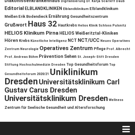
Diakonissenkrankenhaus
Digitalisierung
Dr. Katja Scarlett Daub
Editorial
ELBLANDKLINIKEN
Elblandklinikum
Elblandklinikum
Ernährung
Meißen
Erik Bodendieck
Gesundheitszentrum
Haus 32
Grußwort
Hautkrebs
Helios Klinik Schloss Pulsnitz
HELIOS Klinikum Pirna
HELIOS Weißeritztal-Kliniken
NCT/UCC
Hören
NCT
Krebs
Künstliche Intelligenz
Neues Operatives
Operatives Zentrum
Pflege
Zentrum
Neurologie
Prof. Albrecht
Prävention
Sehen
Prof. Andreas Böhm
St. Joseph-Stift Dresden
Top Gesundheitsforum
Stiftung Hochschulmedizin Dresden
Top
Uniklinikum
Gesundheitsforum 2020/21
Dresden
Universitätsklinikum Carl
Gustav Carus Dresden
Universitätsklinikum Dresden
Wellness
Zentrum für Seelische Gesundheit und Altersforschung