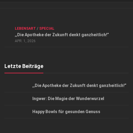
Verkaufsstellen
Kontakt, Impressum und Rechtliche Angaben
ANZEIGE
/
FORUM GESUNDHEIT
/
GESUND & SCHÖN
/
LEBENSART
/
SPECIAL
Datenschutzerklärung
,,Die Apotheke der Zukunft denkt ganzheitlich!”
Top Magazin Dresden / Ostsachsen
APR. 1, 2026
Letzte Beiträge
,,Die Apotheke der Zukunft denkt ganzheitlich!”
Ingwer: Die Magie der Wunderwurzel
Happy Bowls für gesunden Genuss