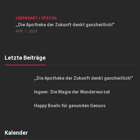
Kontakt, Impressum und Rechtliche Angaben
ANZEIGE
/
FORUM GESUNDHEIT
/
GESUND & SCHÖN
/
LEBENSART
/
SPECIAL
Datenschutzerklärung
,,Die Apotheke der Zukunft denkt ganzheitlich!”
Top Magazin Dresden / Ostsachsen
APR. 1, 2026
Letzte Beiträge
,,Die Apotheke der Zukunft denkt ganzheitlich!”
Ingwer: Die Magie der Wunderwurzel
Happy Bowls für gesunden Genuss
Kalender