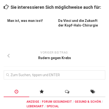
Wirtschaft, Recht, Finanzen
Sie interessieren Sich möglichweise auch für:
Zahn, Mund, Kiefer
Forum Gesundheit
Man ist, was man isst!
Da Vinci und die Zukunft
der Kopf-Hals-Chirurgie
Allgemein
Sehen
Innovationen
VORIGER BEITRAG:
Kampf gegen Krebs
Rudern gegen Krebs
Hören
Lebensart
ANZEIGE
/
FORUM GESUNDHEIT
/
GESUND & SCHÖN
/
LEBENSART
/
SPECIAL