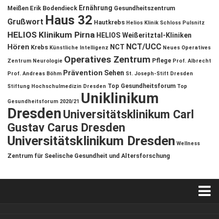
Ernährung
Meißen
Erik Bodendieck
Gesundheitszentrum
Haus 32
Grußwort
Hautkrebs
Helios Klinik Schloss Pulsnitz
HELIOS Klinikum Pirna
HELIOS Weißeritztal-Kliniken
NCT/UCC
Hören
NCT
Krebs
Künstliche Intelligenz
Neues Operatives
Operatives Zentrum
Pflege
Zentrum
Neurologie
Prof. Albrecht
Prävention
Sehen
Prof. Andreas Böhm
St. Joseph-Stift Dresden
Top Gesundheitsforum
Stiftung Hochschulmedizin Dresden
Top
Uniklinikum
Gesundheitsforum 2020/21
Dresden
Universitätsklinikum Carl
Gustav Carus Dresden
Universitätsklinikum Dresden
Wellness
Zentrum für Seelische Gesundheit und Altersforschung
Verkaufsstellen