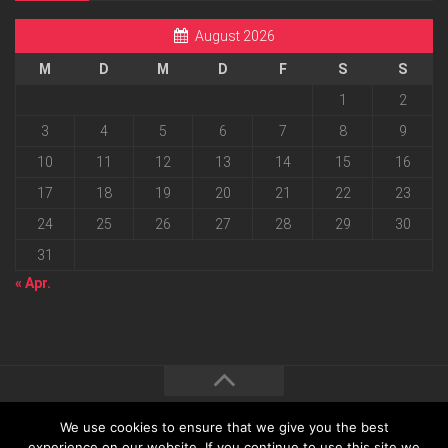
August 2026
M
D
M
D
F
S
S
1
2
3
4
5
6
7
8
9
10
11
12
13
14
15
16
17
18
19
20
21
22
23
24
25
26
27
28
29
30
31
« Apr.
We use cookies to ensure that we give you the best
2026 progressmedia Verlag & Werbeagentur GmbH • Bautzner
experience on our website. If you continue to use this site we