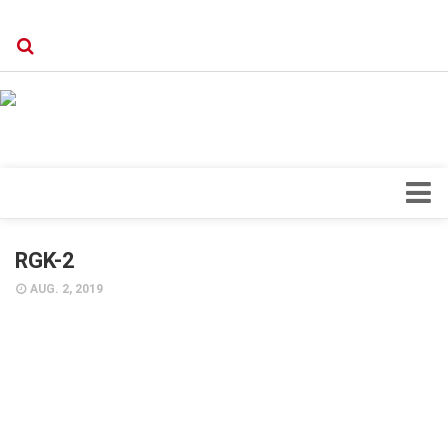
Verkaufsstellen
Kontakt, Impressum und Rechtliche Angaben
Datenschutzerklärung
Top Magazin Dresden / Ostsachsen
Blick ins Innere
RGK-2
Forschung
AUG. 2, 2019
Herz & Kreislauf
Orthopädie
Schönheit & Wohlbefinden
Special