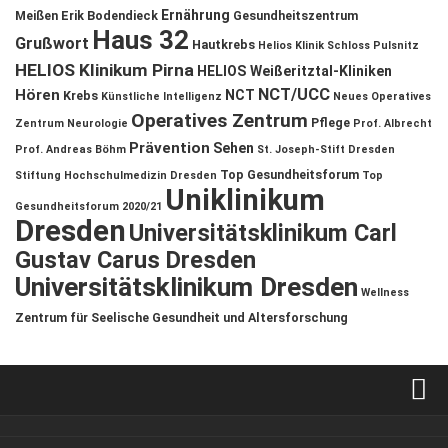
Ernährung
Meißen
Erik Bodendieck
Gesundheitszentrum
Haus 32
Grußwort
Hautkrebs
Helios Klinik Schloss Pulsnitz
HELIOS Klinikum Pirna
HELIOS Weißeritztal-Kliniken
NCT/UCC
Hören
NCT
Krebs
Künstliche Intelligenz
Neues Operatives
Operatives Zentrum
Pflege
Zentrum
Neurologie
Prof. Albrecht
Prävention
Sehen
Prof. Andreas Böhm
St. Joseph-Stift Dresden
Top Gesundheitsforum
Stiftung Hochschulmedizin Dresden
Top
Uniklinikum
Gesundheitsforum 2020/21
Dresden
Universitätsklinikum Carl
Gustav Carus Dresden
Universitätsklinikum Dresden
Wellness
Zentrum für Seelische Gesundheit und Altersforschung
Verkaufsstellen