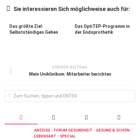
Wirtschaft, Recht, Finanzen
Sie interessieren Sich möglichweise auch für:
Zahn, Mund, Kiefer
Forum Gesundheit
Das größte Ziel:
Das OptiTEP-Programm in
Selbstständiges Gehen
der Endoprothetik
Allgemein
Sehen
Innovationen
VORIGER BEITRAG:
Kampf gegen Krebs
Mein Uniklinikum: Mitarbeiter berichten
Hören
Lebensart
ANZEIGE
/
FORUM GESUNDHEIT
/
GESUND & SCHÖN
/
LEBENSART
/
SPECIAL