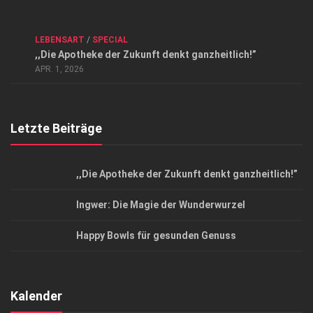
Kontakt, Impressum und Rechtliche Angaben
ANZEIGE
/
FORUM GESUNDHEIT
/
GESUND & SCHÖN
/
LEBENSART
/
SPECIAL
Datenschutzerklärung
,,Die Apotheke der Zukunft denkt ganzheitlich!”
Top Magazin Dresden / Ostsachsen
APR. 1, 2026
Letzte Beiträge
,,Die Apotheke der Zukunft denkt ganzheitlich!”
Ingwer: Die Magie der Wunderwurzel
Happy Bowls für gesunden Genuss
Kalender