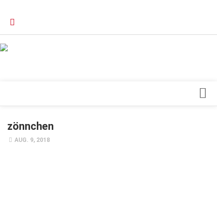
Verkaufsstellen
Kontakt, Impressum und Rechtliche Angaben
Datenschutzerklärung
Top Magazin Dresden / Ostsachsen
Blick ins Innere
zönnchen
Forschung
AUG. 9, 2018
Herz & Kreislauf
Orthopädie
Schönheit & Wohlbefinden
Special