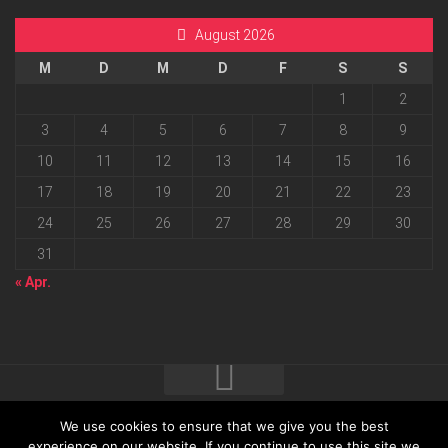
August 2026
M
D
M
D
F
S
S
1
2
3
4
5
6
7
8
9
10
11
12
13
14
15
16
17
18
19
20
21
22
23
24
25
26
27
28
29
30
31
« Apr.
We use cookies to ensure that we give you the best
2026 progressmedia Verlag & Werbeagentur GmbH • Bautzner
experience on our website. If you continue to use this site we